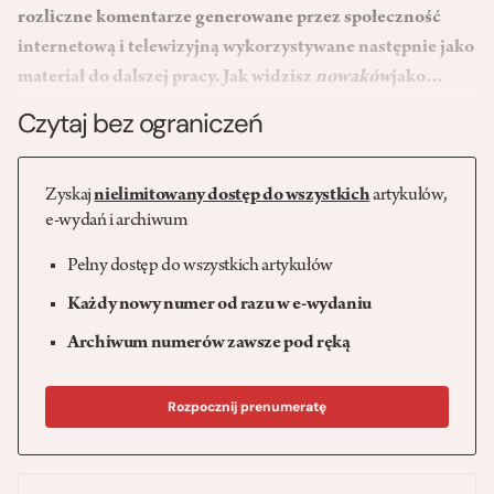
rozliczne komen­tarze generowane przez społeczność
internetową i telewizyjną wykorzy­stywane następnie jako
materiał do dalszej pracy. Jak widzisz
nowaków
jako…
Czytaj bez ograniczeń
Zyskaj
nielimitowany dostęp do wszystkich
artykułów,
e-wydań i archiwum
Pełny dostęp do wszystkich artykułów
Każdy nowy numer od razu w e-wydaniu
Archiwum numerów zawsze pod ręką
Rozpocznij prenumeratę