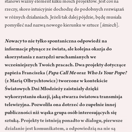
stanowi ważny element kilku moich projektów. Jest coś na
rzeczy, skoro intuicyjnie dochodzę do podobnych rozwiązań
w różnych działaniach. Jeżeli tak dalej pójdzie, będę musiała
pomyśleć nad nazwą nowego kierunku w sztuce [
śmiech
].
Nowacy
to nie tylko sponta­niczna odpowiedź na
informacje płynące ze świata, ale kolejna okazja do
skorzystania z narzędzi urucha­mianych we
wcześniejszych Twoich pracach. Dwa projekty dotyczące
papieża Franciszka (
Papa Call Me
oraz
Who Is Your Pope?
(z Marią Olbrychtowicz) tworzone w kontekście
Światowych Dni Młodzieży zaistniały dzięki
wykorzystaniu okazji, jaką stwarza światowa trans­misja
telewizyjna. Pozwoliła ona dotrzeć do zupełnie innej
publicz­ności niż wąska grupa osób intere­sujących się
sztuką. Projekty te ist­nieją ponadto w dialogu, pierwsze
działanie jest komunikatem, a odpo­wiedzią na nie są