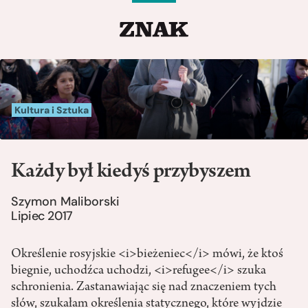
Kultura i Sztuka
Każdy był kiedyś przybyszem
Szymon Maliborski
Lipiec 2017
Określenie rosyjskie <i>bieżeniec</i> mówi, że ktoś
biegnie, uchodźca uchodzi, <i>refugee</i> szuka
schronienia. Zastanawiając się nad znaczeniem tych
słów, szukałam określenia statycznego, które wyjdzie