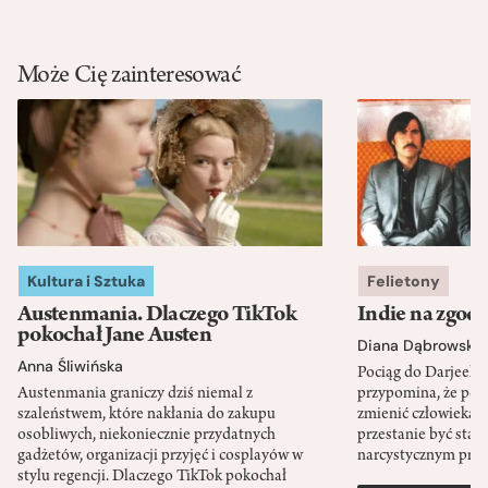
Może Cię zainteresować
Kultura i Sztuka
Felietony
Austenmania. Dlaczego TikTok
Indie na zgod
pokochał Jane Austen
Diana Dąbrowska
Anna Śliwińska
Pociąg do Darjeeli
Austenmania graniczy dziś niemal z
przypomina, że po
szaleństwem, które nakłania do zakupu
zmienić człowieka d
osobliwych, niekoniecznie przydatnych
przestanie być sta
gadżetów, organizacji przyjęć i cosplayów w
narcystycznym pro
stylu regencji. Dlaczego TikTok pokochał