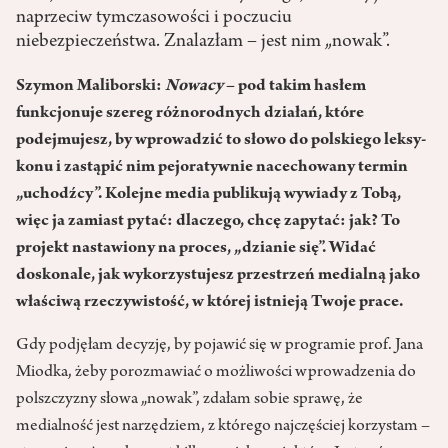
naprzeciw tymczasowości i poczuciu
niebezpieczeństwa. Znalazłam – jest nim „nowak”.
Szymon Maliborski:
Nowacy
– pod takim hasłem
funkcjonuje szereg różnorodnych działań, które
podejmujesz, by wpro­wadzić to słowo do polskiego leksy­
konu i zastąpić nim pejoratywnie nacechowany termin
„uchodźcy”. Kolejne media publikują wywiady z Tobą,
więc ja zamiast pytać: dla­czego, chcę zapytać: jak? To
projekt nastawiony na proces, „dzianie się”. Widać
doskonale, jak wykorzystu­jesz przestrzeń medialną jako
wła­ściwą rzeczywistość, w której istnieją Twoje prace.
Gdy podjęłam decyzję, by pojawić się w programie prof. Jana
Miodka, żeby porozmawiać o możliwości wprowadzenia do
polszczyzny słowa „nowak”, zdałam sobie sprawę, że
medialność jest narzędziem, z którego najczęściej korzystam –