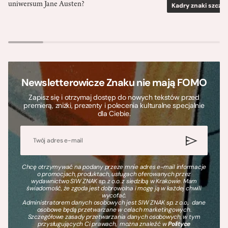
uniwersum Jane Austen?
Kadry znaki szcze
Newsletterowicze Znaku nie mają FOMO
Zapisz się i otrzymaj dostęp do nowych tekstów przed
premierą, zniżki, prezenty i polecenia kulturalne specjalnie
dla Ciebie.
Chcę otrzymywać na podany przeze mnie adres e-mail informacje
o promocjach, produktach, usługach oferowanych przez
wydawnictwo SIW ZNAK sp. z o.o. z siedzibą w Krakowie. Mam
świadomość, że zgoda jest dobrowolna i mogę ją w każdej chwili
wycofać.
Administratorem danych osobowych jest SIW ZNAK sp. z o.o., dane
osobowe będą przetwarzane w celach marketingowych.
Szczegółowe zasady przetwarzania danych osobowych, w tym
przysługujących Ci prawach, można znaleźć w
Polityce