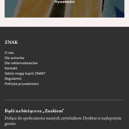
Prywatności
.
ZNAK
O nas
Dla autorów
Dla reklamodawców
Kontakt
Gdzie mogę kupić ZNAK?
Regulamin
Polityka prywatności
Bądź na bieżąco ze „Znakiem”
Dołącz do społeczności naszych czytelnikow. Dysktuj w najlepszym
gronie