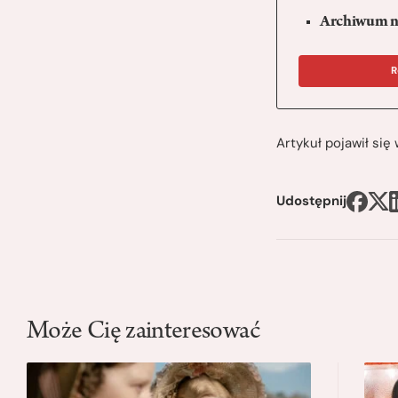
Archiwum n
R
Artykuł pojawił si
Udostępnij
Może Cię zainteresować