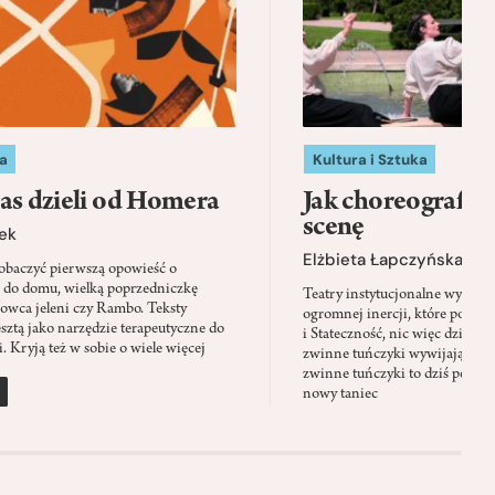
a
Kultura i Sztuka
as dzieli od Homera
Jak choreografia
scenę
ek
Elżbieta Łapczyńska
baczyć pierwszą opowieść o
 do domu, wielką poprzedniczkę
Teatry instytucjonalne wyobra
Łowca jeleni czy Rambo. Teksty
ogromnej inercji, które ponad 
sztą jako narzędzie terapeutyczne do
i Stateczność, nic więc dziwne
. Kryją też w sobie o wiele więcej
zwinne tuńczyki wywijają zach
zwinne tuńczyki to dziś perfor
nowy taniec