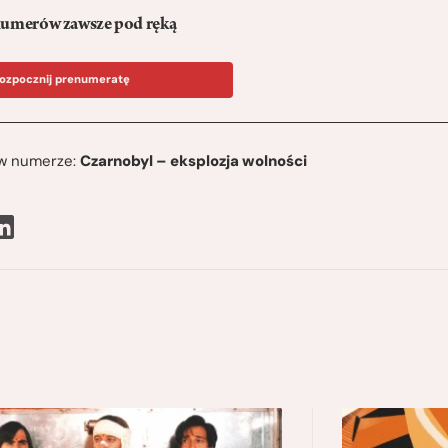
umerów zawsze pod ręką
ozpocznij prenumeratę
ę w numerze:
Czarnobyl – eksplozja wolności