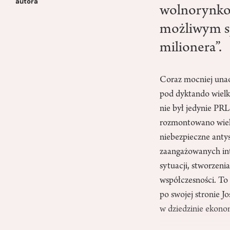
autora
wolnorynkow
możliwym sp
milionera”.
Coraz mocniej unao
pod dyktando wielki
nie był jedynie PR
rozmontowano wiele
niebezpieczne anty
zaangażowanych int
sytuacji, stworzen
współczesności. To
po swojej stronie J
w dziedzinie ekono