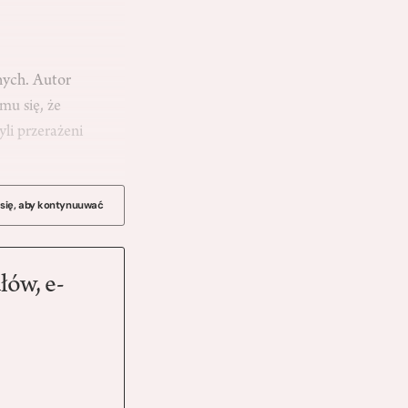
nych. Autor
mu się, że
li przerażeni
 się, aby kontynuuwać
łów, e-