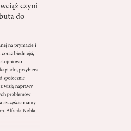
wciąż czyni
buta do
nej na prymacie i
 coraz biedniejsi,
m stopniowo
apitału, przybiera
d społecznie
 z wizją naprawy
wych problemów
Na szczęście mamy
 im. Alfreda Nobla