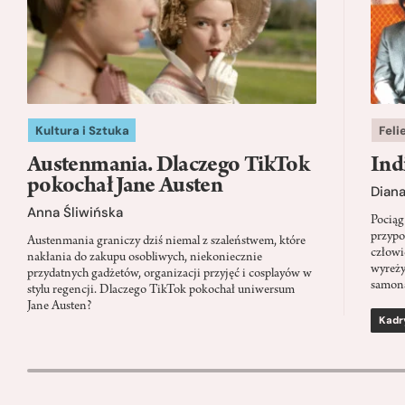
Kultura i Sztuka
Feli
Austenmania. Dlaczego TikTok
Ind
pokochał Jane Austen
Dian
Anna Śliwińska
Pociąg
przypo
Austenmania graniczy dziś niemal z szaleństwem, które
człowi
nakłania do zakupu osobliwych, niekoniecznie
wyreży
przydatnych gadżetów, organizacji przyjęć i cosplayów w
samon
stylu regencji. Dlaczego TikTok pokochał uniwersum
Jane Austen?
Kadr