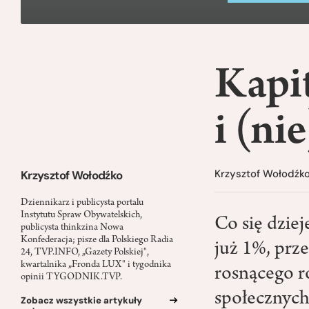
Kapi
i (ni
Krzysztof Wołodźk
Krzysztof Wołodźko
Dziennikarz i publicysta portalu
Instytutu Spraw Obywatelskich,
Co się dziej
publicysta thinkzina Nowa
Konfederacja; pisze dla Polskiego Radia
już 1%, prz
24, TVP.INFO, „Gazety Polskiej",
kwartalnika „Fronda LUX" i tygodnika
rosnącego r
opinii TYGODNIK.TVP.
społecznych
Zobacz wszystkie artykuły