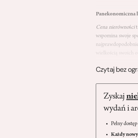
Panekonomiczna l
Cena nierówno
ś
ci
wspomina swoje spo
najprawdopodobniej 
wielkością swoich 
Czytaj bez og
Zyskaj
nie
wydań i a
Pełny dostęp
Każdy nowy 