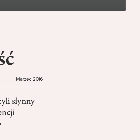
ść
Marzec 2016
zyli słynny
encji
p