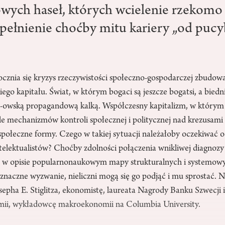
ych haseł, których wcielenie rzekomo 
ełnienie choćby mitu kariery „od pucy
cznia się kryzys rzeczywistości społeczno-gospodarczej zbudowa
ego kapitału. Świat, w którym bogaci są jeszcze bogatsi, a biedni
L-owską propagandową kalką. Współczesny kapitalizm, w który
 mechanizmów kontroli społecznej i politycznej nad krezusami k
społeczne formy. Czego w takiej sytuacji należałoby oczekiwać o
elektualistów? Choćby zdolności połączenia wnikliwej diagnozy
ia w opisie popularnonaukowym mapy strukturalnych i systemo
 znaczne wyzwanie, nieliczni mogą się go podjąć i mu sprostać. 
osepha E. Stiglitza, ekonomistę, laureata Nagrody Banku Szwecji
mii, wykładowcę makroekonomii na Columbia University.