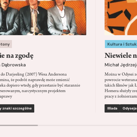
etony
Kultura i Sztuk
ie na zgodę
Niewiele n
a Dąbrowska
Michał Jędrzej
 do Darjeeling (2007) Wesa Andersona
Można w Odysei zo
mina, że podróż naprawdę może zmienić
powrocie weterana
eka dopiero wtedy, gdy przestanie być starannie
takich filmów jak 
serowanym, narcystycznym projektem
Homera służyły zre
aprawy
pracy z żołnierzami
y znaki szczególne
Illiada
Odyseja