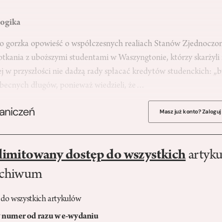
ogika
to gorzka opowieść o współczesnych realiach Stanów Zjednoczo
tkania z uboższymi studentami w Waszyngtonie, którzy skarżyli 
w przyszłości nie dadzą rady spłacać kredytów studenckich: „by
obecnych długów, ponieważ wiedzieli, że…
raniczeń
Masz już konto? Zaloguj
limitowany dostęp do wszystkich
artyku
rchiwum
 do wszystkich artykułów
numer od razu w e-wydaniu