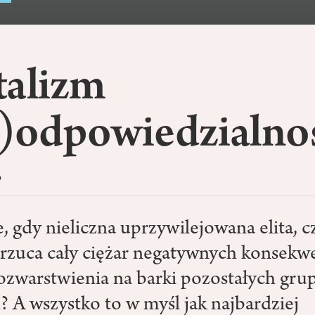
talizm
e)odpowiedzialno
o
e, gdy nieliczna uprzywilejowana elita, c
erzuca cały ciężar negatywnych konsekw
ozwarstwienia na barki pozostałych gru
? A wszystko to w myśl jak najbardziej