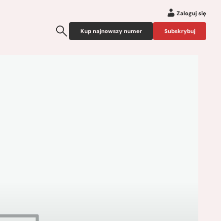
Zaloguj się
Kup najnowszy numer
Subskrybuj