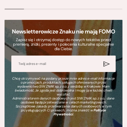
Newsletterowicze Znaku nie mają FOMO
Zapisz się i otrzymaj dostęp do nowych tekstów przed
premierą, zniżki, prezenty i polecenia kulturalne specjalnie
dla Ciebie.
Chcę otrzymywać na podany przeze mnie adres e-mail informacje
o promocjach, produktach, usługach oferowanych przez
wydawnictwo SIW ZNAK sp. z o.o. z siedzibą w Krakowie. Mam
świadomość, że zgoda jest dobrowolna i mogę ją w każdej chwili
wycofać.
Administratorem danych osobowych jest SIW ZNAK sp. z o.o., dane
osobowe będą przetwarzane w celach marketingowych.
Szczegółowe zasady przetwarzania danych osobowych, w tym
przysługujących Ci prawach, można znaleźć w
Polityce
Prywatności
.