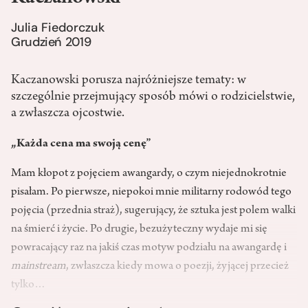
Julia Fiedorczuk
Grudzień 2019
Kaczanowski porusza najróżniejsze tematy: w
szczególnie przejmujący sposób mówi o rodzi­cielstwie,
a zwłaszcza ojcostwie.
„Każda cena ma swoją cenę”
Mam kłopot z pojęciem awangardy, o czym niejednokrotnie
pisałam. Po pierwsze, niepokoi mnie militarny rodowód tego
pojęcia (przednia straż), sugerujący, że sztuka jest polem walki
na śmierć i życie. Po drugie, bezużyteczny wydaje mi się
powracający raz na jakiś czas motyw podziału na awangardę i
mainstream
, zwłaszcza kiedy mowa o poezji, żyjącej przecież
tylko…