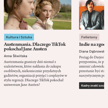
Kultura i Sztuka
Felietony
Austenmania. Dlaczego TikTok
Indie na zgod
pokochał Jane Austen
Diana Dąbrowska
Anna Śliwińska
Pociąg do Darjeeli
Austenmania graniczy dziś niemal z
przypomina, że po
szaleństwem, które nakłania do zakupu
zmienić człowieka d
osobliwych, niekoniecznie przydatnych
przestanie być sta
gadżetów, organizacji przyjęć i cosplayów w
narcystycznym pro
stylu regencji. Dlaczego TikTok pokochał
uniwersum Jane Austen?
Kadry znaki szcze