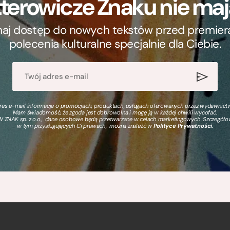
terowicze Znaku nie m
ymaj dostęp do nowych tekstów przed premierą, 
polecenia kulturalne specjalnie dla Ciebie.
s e-mail informacje o promocjach, produktach, usługach oferowanych przez wydawnictwo
Mam świadomość, że zgoda jest dobrowolna i mogę ją w każdej chwili wycofać.
 ZNAK sp. z o.o., dane osobowe będą przetwarzane w celach marketingowych. Szczegół
w tym przysługujących Ci prawach, można znaleźć w
Polityce Prywatności
.