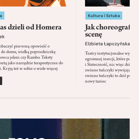
a
Kultura i Sztuka
as dzieli od Homera
Jak choreografia
scenę
ek
Elżbieta Łapczyńska
baczyć pierwszą opowieść o
 do domu, wielką poprzedniczkę
Teatry instytucjonalne wyobra
Łowca jeleni czy Rambo. Teksty
ogromnej inercji, które ponad 
sztą jako narzędzie terapeutyczne do
i Stateczność, nic więc dziwne
. Kryją też w sobie o wiele więcej
zwinne tuńczyki wywijają zach
zwinne tuńczyki to dziś perfor
nowy taniec