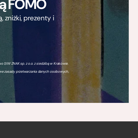
ają FOMO
zniżki, prezenty i
 SIW ZNAK sp. z o.o. z siedzibą w Krakowie.
owe zasady przetwarzania danych osobowych,