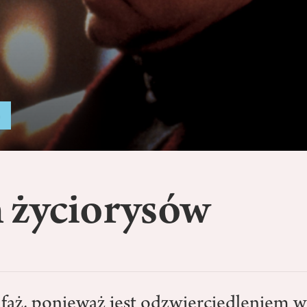
a
 życiorysów
faż, ponieważ jest odzwierciedleniem ws