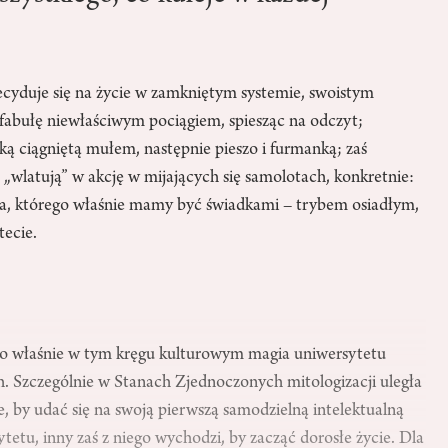
decyduje się na życie w zamkniętym systemie, swoistym
fabułę niewłaściwym pociągiem, spiesząc na odczyt;
ką ciągniętą mułem, następnie pieszo i furmanką; zaś
„wlatują” w akcję w mijających się samolotach, konkretnie:
cia, którego właśnie mamy być świadkami – trybem osiadłym,
ecie.
 – to właśnie w tym kręgu kulturowym magia uniwersytetu
ch. Szczególnie w Stanach Zjednoczonych mitologizacji uległa
, by udać się na swoją pierwszą samodzielną intelektualną
tetu, inny zaś z niego wychodzi, by zacząć dorosłe życie. Dla