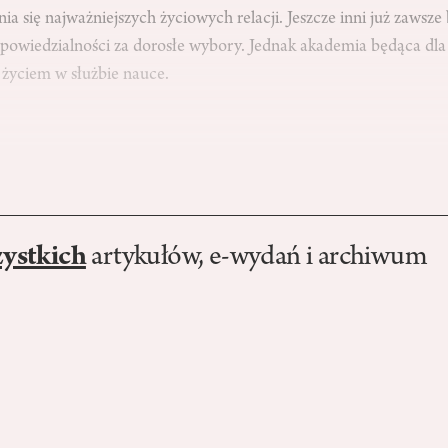
nia się najważniejszych życiowych relacji. Jeszcze inni już zaws
odpowiedzialności za dorosłe wybory. Jednak akademia będąca dla 
 życiem w służbie nauce.
zystkich
artykułów, e-wydań i archiwum