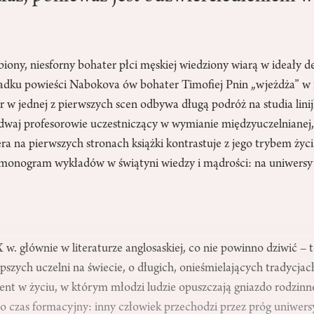
biony, niesforny bohater płci męskiej wiedziony wiarą w ideały 
ypadku powieści Nabokova ów bohater Timofiej Pnin „wjeżdża” w 
 w jednej z pierwszych scen odbywa długą podróż na studia linij
waj profesorowie uczestniczący w wymianie międzyuczelnianej, 
a na pierwszych stronach książki kontrastuje z jego trybem ży
onogram wykładów w świątyni wiedzy i mądrości: na uniwersyt
X w. głównie w literaturze anglosaskiej, co nie powinno dziwić
epszych uczelni na świecie, o długich, onieśmielających tradycja
ment w życiu, w którym młodzi ludzie opuszczają gniazdo rodzinne
o czas formacyjny: inny człowiek przechodzi przez próg uniwersy