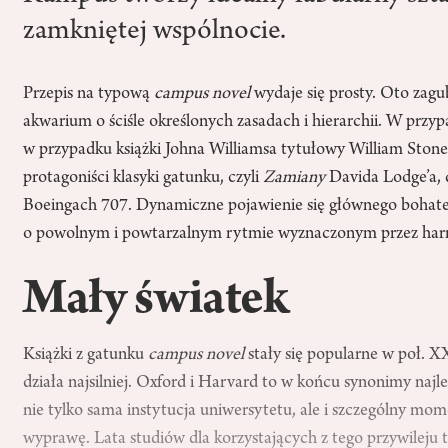
zamkniętej wspólnocie.
Przepis na typową
campus novel
wydaje się prosty. Oto zagu
akwarium o ściśle określonych zasadach i hierarchii. W prz
w przypadku książki Johna Williamsa tytułowy William Stoner
protagoniści klasyki gatunku, czyli
Zamiany
Davida Lodge’a, d
Boeingach 707. Dynamiczne pojawienie się głównego bohater
o powolnym i powtarzalnym rytmie wyznaczonym przez harm
Mały światek
Książki z gatunku
campus novel
stały się popularne w poł. X
działa najsilniej. Oxford i Harvard to w końcu synonimy najl
nie tylko sama instytucja uniwersytetu, ale i szczególny mo
wyprawę. Lata studiów dla korzystających z tego przywileju t