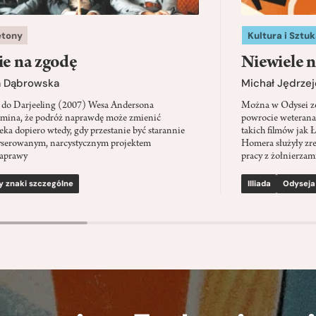
etony
Kultura i Sztuk
ie na zgodę
Niewiele n
a Dąbrowska
Michał Jędrzej
 do Darjeeling (2007) Wesa Andersona
Można w Odysei zo
mina, że podróż naprawdę może zmienić
powrocie weterana
eka dopiero wtedy, gdy przestanie być starannie
takich filmów jak 
serowanym, narcystycznym projektem
Homera służyły zre
aprawy
pracy z żołnierzami
y znaki szczególne
Illiada
Odyseja