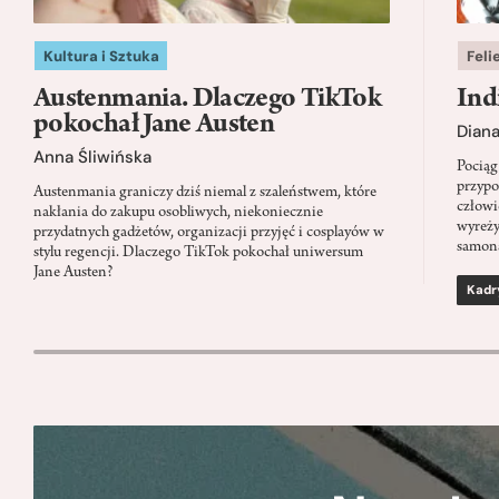
Kultura i Sztuka
Feli
Austenmania. Dlaczego TikTok
Ind
pokochał Jane Austen
Dian
Anna Śliwińska
Pociąg
przypo
Austenmania graniczy dziś niemal z szaleństwem, które
człowi
nakłania do zakupu osobliwych, niekoniecznie
wyreży
przydatnych gadżetów, organizacji przyjęć i cosplayów w
samon
stylu regencji. Dlaczego TikTok pokochał uniwersum
Jane Austen?
Kadr