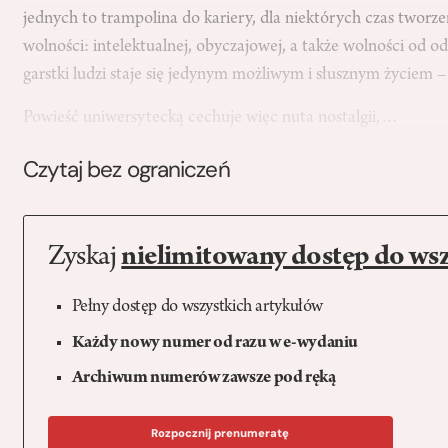
jednych to trampolina do kariery, dla niektórych czas tworze
wolności: intelektualnej, obyczajowej, a także wolności od 
garstki ludzi staje się jedynym możliwym i słusznym życiem –
Powieść uniwersytecką cechuje więc nuta nostalgii,…
Czytaj bez ograniczeń
Zyskaj
nielimitowany dostęp do ws
Pełny dostęp do wszystkich artykułów
Każdy nowy numer od razu w e-wydaniu
Archiwum numerów zawsze pod ręką
Rozpocznij prenumeratę