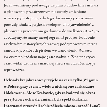
Jeżeli weźmiemy pod uwagę, że prawo budowlane i ustawa
o planowaniu przestrzennym nie zostały zmienione
w znaczącym stopniu, a do tego dorzucimy jeszcze nowe
pomysły władz typu „lex deweloper” albo „uwolnienie” z
planowania przestrzennego domów do wielkości 70 m2 , to
zobaczymy, że mamy raczej regres niż progres. Podobnie
z uchwałami ustawy krajobrazowej podejmowanymi przez
samorządy, o których pisałem we wznowieniu
Wanny
…
i w czym pokładałem największe nadzieje. Z perspektywy
czasu widać, że nie ma masowej chęci samorządów, aby je
wprowadzać.
Uchwały krajobrazowe przyjęło na razie tylko 3% gmin
w Polsce, przy czym w wielu z nich są one zaskarżane
i blokowane. Ale w Krakowie, gdy zakończył się okres
przejściowy uchwały, zmiana była spektakularna.
Internauci przesyłali sobie zdjęcia miasta „przed” i „po”,