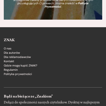
Szczegółowe zasady przetwarzania danych osobowych, w tym
przysługujących Ci prawach, można znaleźć w
Polityce
Prywatności
.
ZNAK
O nas
Dla autorów
Dla reklamodawców
Kontakt
Gdzie mogę kupić ZNAK?
Regulamin
Polityka prywatności
Bądź na bieżąco ze „Znakiem”
Dołącz do społeczności naszych czytelnikow. Dysktuj w najlepszym