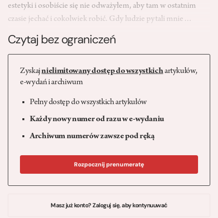
estetyki i osobiście się nie odważyłem, aby tam w ostatnim
czasie jechać i cokolwiek robić. Gdy ludzie pytali mnie…
Czytaj bez ograniczeń
Zyskaj
nielimitowany dostęp do wszystkich
artykułów,
e-wydań i archiwum
Pełny dostęp do wszystkich artykułów
Każdy nowy numer od razu w e-wydaniu
Archiwum numerów zawsze pod ręką
Rozpocznij prenumeratę
Masz już konto? Zaloguj się, aby kontynuuwać