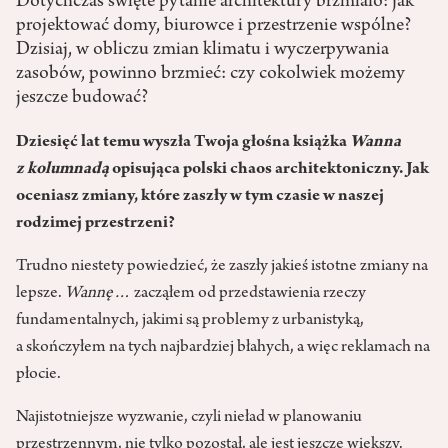
Dotychczas święte pytanie architektury brzmiało: jak
projektować domy, biurowce i przestrzenie wspólne?
Dzisiaj, w obliczu zmian klimatu i wyczerpywania
zasobów, powinno brzmieć: czy cokolwiek możemy
jeszcze budować?
Dziesięć lat temu wyszła Twoja głośna książka
Wanna
z kolumnadą
opisująca polski chaos architektoniczny. Jak
oceniasz zmiany, które zaszły w tym czasie w naszej
rodzimej przestrzeni?
Trudno niestety powiedzieć, że zaszły jakieś istotne zmiany na
lepsze.
Wannę…
zacząłem od przedstawienia rzeczy
fundamentalnych, jakimi są problemy z urbanistyką,
a skończyłem na tych najbardziej błahych, a więc reklamach na
płocie.
Najistotniejsze wyzwanie, czyli nieład w planowaniu
przestrzennym, nie tylko pozostał, ale jest jeszcze większy.