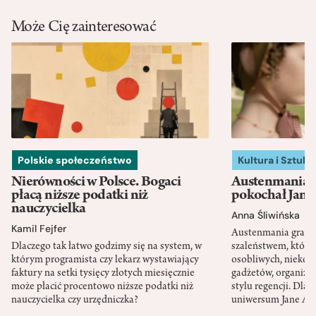
Może Cię zainteresować
Polskie społeczeństwo
Kultura i Sztuka
Nierówności w Polsce. Bogaci
Austenmania. 
płacą niższe podatki niż
pokochał Jane
nauczycielka
Anna Śliwińska
Kamil Fejfer
Austenmania granic
Dlaczego tak łatwo godzimy się na system, w
szaleństwem, które
którym programista czy lekarz wystawiający
osobliwych, niekon
faktury na setki tysięcy złotych miesięcznie
gadżetów, organizac
może płacić procentowo niższe podatki niż
stylu regencji. Dla
nauczycielka czy urzędniczka?
uniwersum Jane Au