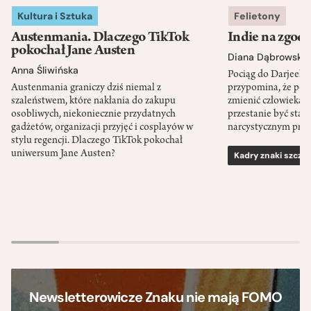
Kultura i Sztuka
Felietony
Austenmania. Dlaczego TikTok
Indie na zgod
pokochał Jane Austen
Diana Dąbrowska
Anna Śliwińska
Pociąg do Darjeeli
Austenmania graniczy dziś niemal z
przypomina, że po
szaleństwem, które nakłania do zakupu
zmienić człowieka d
osobliwych, niekoniecznie przydatnych
przestanie być sta
gadżetów, organizacji przyjęć i cosplayów w
narcystycznym pro
stylu regencji. Dlaczego TikTok pokochał
uniwersum Jane Austen?
Kadry znaki szcze
Newsletterowicze Znaku nie mają FOMO