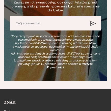
Zapisz się i otrzymaj dostęp do nowych tekstów przed
premierą, zniżki, prezenty i polecenia kulturalne specjalnie
dla Ciebie.
Chcę otrzymywać na podany przeze mnie adres e-mail informacje
o promocjach, produktach, usługach oferowanych przez
wydawnictwo SIW ZNAK sp. z o.o. z siedzibą w Krakowie. Mam
świadomość, że zgoda jest dobrowolna i mogę ją w każdej chwili
wycofać.
Administratorem danych osobowych jest SIW ZNAK sp. z o.o., dane
osobowe będą przetwarzane w celach marketingowych.
Szczegółowe zasady przetwarzania danych osobowych, w tym
przysługujących Ci prawach, można znaleźć w
Polityce
Prywatności
.
ZNAK