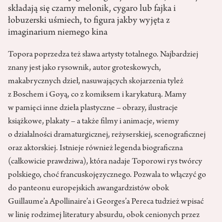
składają się czarny melonik, cygaro lub fajka i
łobuzerski uśmiech, to figura jakby wyjęta z
imaginarium niemego kina
Topora poprzedza też sława artysty totalnego. Najbardziej
znany jest jako rysownik, autor groteskowych,
makabrycznych dzieł, nasuwających skojarzenia tyleż
z Boschem i Goyą, co z komiksem i karykaturą. Mamy
w pamięci inne dzieła plastyczne – obrazy, ilustracje
książkowe, plakaty – a także filmy i animacje, wiemy
o działalności dramaturgicznej, reżyserskiej, scenograficznej
oraz aktorskiej. Istnieje również legenda biograficzna
(całkowicie prawdziwa), która nadaje Toporowi rys twórcy
polskiego, choć francuskojęzycznego. Pozwala to włączyć go
do panteonu europejskich awangardzistów obok
Guillaume’a Apollinaire’a i Georges’a Pereca tudzież wpisać
w linię rodzimej literatury absurdu, obok cenionych przez