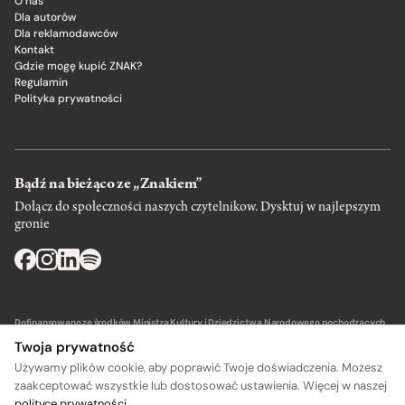
O nas
Dla autorów
Dla reklamodawców
Kontakt
Gdzie mogę kupić ZNAK?
Regulamin
Polityka prywatności
Bądź na bieżąco ze „Znakiem”
Dołącz do społeczności naszych czytelnikow. Dysktuj w najlepszym
gronie
Dofinansowano ze środków Ministra Kultury i Dziedzictwa Narodowego pochodzących
z Funduszu Promocji Kultury – państwowego funduszu celowego.
Twoja prywatność
Używamy plików cookie, aby poprawić Twoje doświadczenia. Możesz
zaakceptować wszystkie lub dostosować ustawienia. Więcej w naszej
polityce prywatności
.