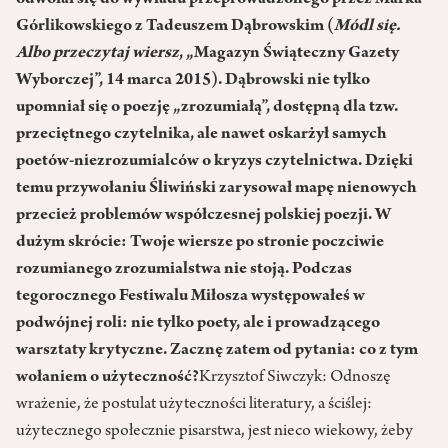
odwołał się do wywiadu przeprowadzonego przez Marka
Górlikowskiego z Tadeuszem Dąbrowskim (
Módl się.
Albo przeczytaj wiersz
, „Magazyn Świąteczny Gazety
Wyborczej”, 14 marca 2015). Dąbrowski nie tylko
upomniał się o poezję „zrozumiałą”, dostępną dla tzw.
przeciętnego czytelnika, ale nawet oskarżył samych
poetów-niezrozumialców o kryzys czytelnictwa. Dzięki
temu przywołaniu Śliwiński zarysował mapę nienowych
przecież problemów współczesnej polskiej poezji. W
dużym skrócie: Twoje wiersze po stronie poczciwie
rozumianego zrozumialstwa nie stoją. Podczas
tegorocznego Festiwalu Miłosza występowałeś w
podwójnej roli: nie tylko poety, ale i prowadzącego
warsztaty krytyczne. Zacznę zatem od pytania: co z tym
wołaniem o użyteczność?
Krzysztof Siwczyk: Odnoszę
wrażenie, że postulat użyteczności literatury, a ściślej:
użytecznego społecznie pisarstwa, jest nieco wiekowy, żeby