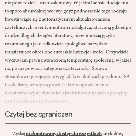
nie powiedzieć – matuzalemowy. W jakimś sensie dodaje mu
to sporo absurdalnej werwy, gdyż podnoszenie tego rodzaju
kwestii wiąże się z automatycznym aktualizowaniem
czytelniczych resentymentów i nostalgii za, utraconą gdzieś po
drodze długich dziejów literatury, niewinnością języka
rozumianego jako całkowicie spolegliwe narzędzie
transferujące określone autorskie intencje i treści. Oczywiście
wyczuwam pewną wzmożoną temperaturę społeczną, w jakiej
raz po raz powraca kategoria użyteczności. Sprawa
stosunkowo przejrzyście wyglądała w okolicach przełomu ’89.
Czekaliśmy wtedy na powieść, która opowie nam o
transforma cyjnej dynamice zjawisk korodujących opresyjny
ustrój społeczny i jednostkowe…
Czytaj bez ograniczeń
Zyskaj
nielimitowany dostęp do wszystkich
artykułów,