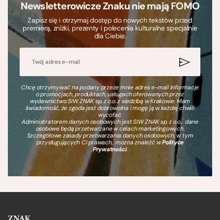
Newsletterowicze Znaku nie mają FOMO
Zapisz się i otrzymaj dostęp do nowych tekstów przed
premierą, zniżki, prezenty i polecenia kulturalne specjalnie
dla Ciebie.
Chcę otrzymywać na podany przeze mnie adres e-mail informacje
o promocjach, produktach, usługach oferowanych przez
wydawnictwo SIW ZNAK sp. z o.o. z siedzibą w Krakowie. Mam
świadomość, że zgoda jest dobrowolna i mogę ją w każdej chwili
wycofać.
Administratorem danych osobowych jest SIW ZNAK sp. z o.o., dane
osobowe będą przetwarzane w celach marketingowych.
Szczegółowe zasady przetwarzania danych osobowych, w tym
przysługujących Ci prawach, można znaleźć w
Polityce
Prywatności
.
ZNAK