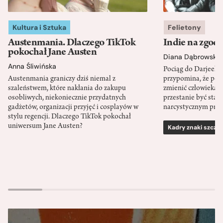
Kultura i Sztuka
Felietony
Austenmania. Dlaczego TikTok
Indie na zgod
pokochał Jane Austen
Diana Dąbrowska
Anna Śliwińska
Pociąg do Darjeeli
Austenmania graniczy dziś niemal z
przypomina, że po
szaleństwem, które nakłania do zakupu
zmienić człowieka d
osobliwych, niekoniecznie przydatnych
przestanie być sta
gadżetów, organizacji przyjęć i cosplayów w
narcystycznym pro
stylu regencji. Dlaczego TikTok pokochał
uniwersum Jane Austen?
Kadry znaki szcze