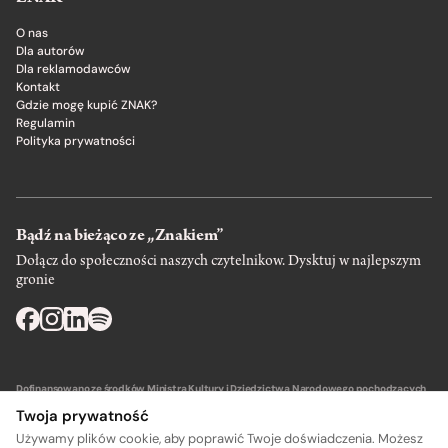
O nas
Dla autorów
Dla reklamodawców
Kontakt
Gdzie mogę kupić ZNAK?
Regulamin
Polityka prywatności
Bądź na bieżąco ze „Znakiem”
Dołącz do społeczności naszych czytelnikow. Dysktuj w najlepszym
gronie
Dofinansowano ze środków Ministra Kultury i Dziedzictwa Narodowego pochodzących
z Funduszu Promocji Kultury – państwowego funduszu celowego.
Twoja prywatność
Używamy plików cookie, aby poprawić Twoje doświadczenia. Możesz