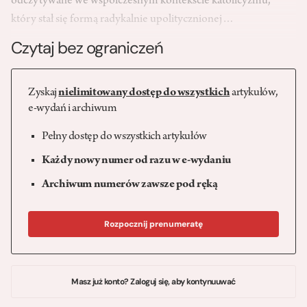
odczytywane we współczesnym kontekście katolicyzmu,
który stał się formą radykalnie upolitycznionej…
Czytaj bez ograniczeń
Zyskaj
nielimitowany dostęp do wszystkich
artykułów,
e-wydań i archiwum
Pełny dostęp do wszystkich artykułów
Każdy nowy numer od razu w e-wydaniu
Archiwum numerów zawsze pod ręką
Rozpocznij prenumeratę
Masz już konto? Zaloguj się, aby kontynuuwać