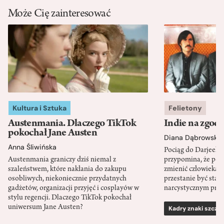
Może Cię zainteresować
Kultura i Sztuka
Felietony
Austenmania. Dlaczego TikTok
Indie na zgod
pokochał Jane Austen
Diana Dąbrowska
Anna Śliwińska
Pociąg do Darjeeli
Austenmania graniczy dziś niemal z
przypomina, że po
szaleństwem, które nakłania do zakupu
zmienić człowieka d
osobliwych, niekoniecznie przydatnych
przestanie być sta
gadżetów, organizacji przyjęć i cosplayów w
narcystycznym pro
stylu regencji. Dlaczego TikTok pokochał
uniwersum Jane Austen?
Kadry znaki szcze