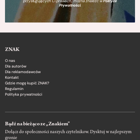
przysługujących Ci prawach, można znaleźć w
Polityce
Prywatności
.
ZNAK
O nas
Dla autorów
Dla reklamodawców
Kontakt
Gdzie mogę kupić ZNAK?
Regulamin
Polityka prywatności
Bądź na bieżąco ze „Znakiem”
Dołącz do społeczności naszych czytelnikow. Dysktuj w najlepszym
gronie