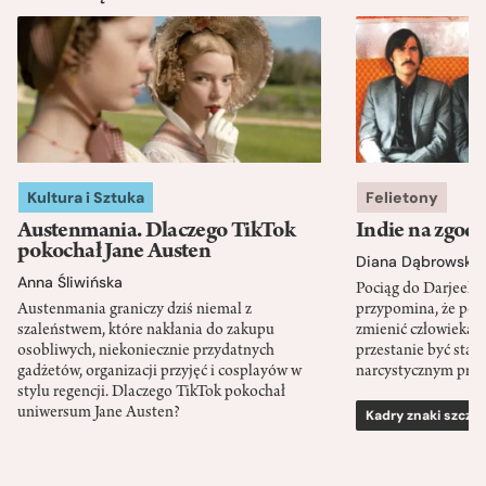
Kultura i Sztuka
Felietony
Austenmania. Dlaczego TikTok
Indie na zgod
pokochał Jane Austen
Diana Dąbrowska
Anna Śliwińska
Pociąg do Darjeeli
Austenmania graniczy dziś niemal z
przypomina, że po
szaleństwem, które nakłania do zakupu
zmienić człowieka d
osobliwych, niekoniecznie przydatnych
przestanie być sta
gadżetów, organizacji przyjęć i cosplayów w
narcystycznym pro
stylu regencji. Dlaczego TikTok pokochał
uniwersum Jane Austen?
Kadry znaki szcze