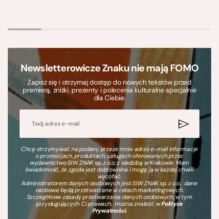
Newsletterowicze Znaku nie mają FOMO
Zapisz się i otrzymaj dostęp do nowych tekstów przed
premierą, zniżki, prezenty i polecenia kulturalne specjalnie
dla Ciebie.
Chcę otrzymywać na podany przeze mnie adres e-mail informacje
o promocjach, produktach, usługach oferowanych przez
wydawnictwo SIW ZNAK sp. z o.o. z siedzibą w Krakowie. Mam
świadomość, że zgoda jest dobrowolna i mogę ją w każdej chwili
wycofać.
Administratorem danych osobowych jest SIW ZNAK sp. z o.o., dane
osobowe będą przetwarzane w celach marketingowych.
Szczegółowe zasady przetwarzania danych osobowych, w tym
przysługujących Ci prawach, można znaleźć w
Polityce
Prywatności
.