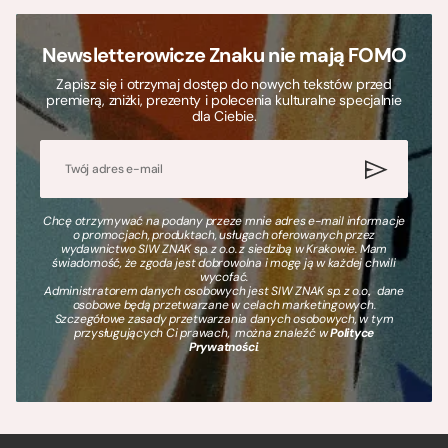
Newsletterowicze Znaku nie mają FOMO
Zapisz się i otrzymaj dostęp do nowych tekstów przed
premierą, zniżki, prezenty i polecenia kulturalne specjalnie
dla Ciebie.
Chcę otrzymywać na podany przeze mnie adres e-mail informacje
o promocjach, produktach, usługach oferowanych przez
wydawnictwo SIW ZNAK sp. z o.o. z siedzibą w Krakowie. Mam
świadomość, że zgoda jest dobrowolna i mogę ją w każdej chwili
wycofać.
Administratorem danych osobowych jest SIW ZNAK sp. z o.o., dane
osobowe będą przetwarzane w celach marketingowych.
Szczegółowe zasady przetwarzania danych osobowych, w tym
przysługujących Ci prawach, można znaleźć w
Polityce
Prywatności
.