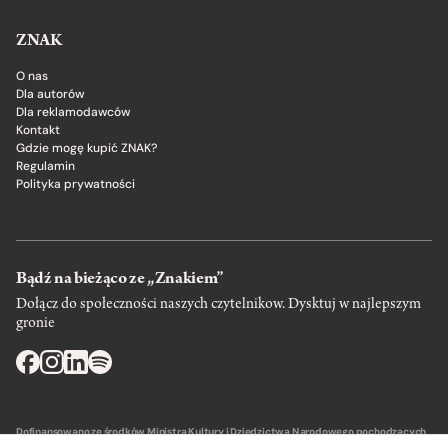
ZNAK
O nas
Dla autorów
Dla reklamodawców
Kontakt
Gdzie mogę kupić ZNAK?
Regulamin
Polityka prywatności
Bądź na bieżąco ze „Znakiem”
Dołącz do społeczności naszych czytelnikow. Dysktuj w najlepszym
gronie
Dofinansowano ze środków Ministra Kultury i Dziedzictwa Narodowego pochodzących
z Funduszu Promocji Kultury – państwowego funduszu celowego.