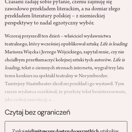
Czasami zadaję sobie pytanie, czemu zajmuję się
zawodowo przekładem literackim, a na domiar złego
przekładem literatury polskiej – z niemieckiej
perspektywy to nadal egzotyczny wybór.
Wczoraj przyszedł ten dzień – właściciel wydawnictwa
teatralnego, który wcześniej opublikował sztukę
Life is loading
Mariusza Więcka i Jerzego Wójcickiego, zapytał mnie, czy nie
chciałbym przetłumaczyć kolejnej sztuki tych autorów.
Life is
loading
, tekst o ciemnych stronach internetu, wygrał trzy lata
temu konkurs na spektakl teatralny w Norymberdze.
Tamtejszy Staatstheater zlecił mi przekład i go wystawił. Tym
razem wydawca oczekiwał, że przełożę tekst bezinteresownie,
jako rodzaj inwestycji, a…
Czytaj bez ograniczeń
Zyskaj
nielimitowany dostęp do wszystkich
artykułów,