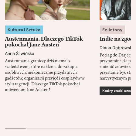
Kultura i Sztuka
Felietony
Austenmania. Dlaczego TikTok
Indie na zgod
pokochał Jane Austen
Diana Dąbrowska
Anna Śliwińska
Pociąg do Darjeeli
Austenmania graniczy dziś niemal z
przypomina, że po
szaleństwem, które nakłania do zakupu
zmienić człowieka d
osobliwych, niekoniecznie przydatnych
przestanie być sta
gadżetów, organizacji przyjęć i cosplayów w
narcystycznym pro
stylu regencji. Dlaczego TikTok pokochał
uniwersum Jane Austen?
Kadry znaki szcze