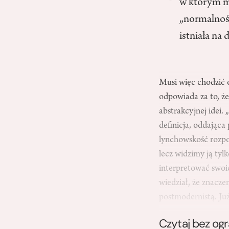
w którym m
„normalnośc
istniała na
Musi więc chodzić o
odpowiada za to, ż
abstrakcyjnej idei.
definicja, oddająca
lynchowskość rozpo
lecz widzimy ją tyl
interpretować swoi
wiedział, że znacz
postmodernistą. J
Czytaj bez og