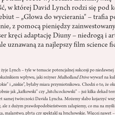
ć, w której David Lynch rodzi się pod k
debiut – „Głowa do wycierania" – trafia 
nie, z pomocą pieniędzy zainwestowany
ser kręci adaptację Diuny – niedrogą i ar
le uznawaną za najlepszy film science fi
żyje Lynch – tyle w temacie potencjalnej sukcesji po niedawnej
kaźnikiem wpływu, jaki reżyser
Mulholland Drive
wywarł na kul
kie” i „niskie”, byłaby miara przymiotnikowa. Chodzi o to, że ok
bnie jak „kafkowski” czy „hitchcockowski” – już kilka dekad te
wet samej twórczości Davida Lyncha. Możemy słabo kojarzyć wszy
y, ale z dużym prawdopodobieństwem załapiemy, co ma na myśli 
ążka, malarstwo, płyta czy spektakl są lynchowskie. Więcej nawet 