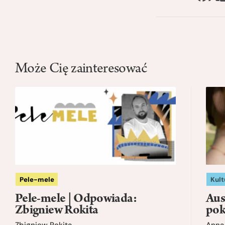
Może Cię zainteresować
Pele-mele
Kult
Pele-mele | Odpowiada:
Aus
Zbigniew Rokita
pok
Zbigniew Rokita
Anna 