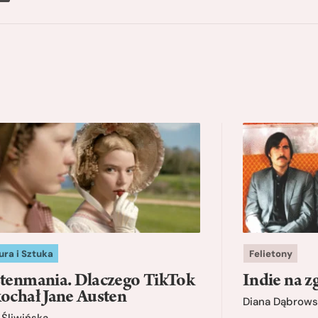
ura i Sztuka
Felietony
tenmania. Dlaczego TikTok
Indie na z
ochał Jane Austen
Diana Dąbrows
Śliwińska