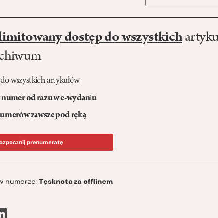
limitowany dostęp do wszystkich
artyku
rchiwum
 do wszystkich artykułów
numer od razu w e-wydaniu
umerów zawsze pod ręką
ozpocznij prenumeratę
ę w numerze:
Tęsknota za offlinem