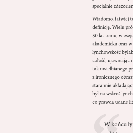
specjalnie zdezorie
Wiadomo, łatwiej t
definicję. Wielu pr
30 lat temu, w esej
akademicku oraz w o
lynchowskość byłab
całość, ujawniając
tak uwielbianego p
z ironicznego obraz
starannie układając
był na wskroś lynch
co prawda udane lit
W końcu ly