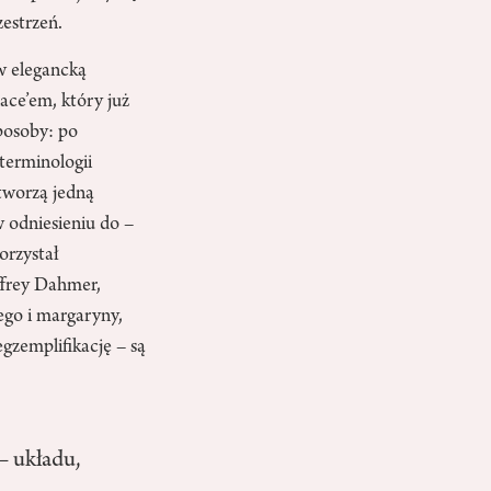
zestrzeń.
w elegancką
ace’em, który już
posoby: po
terminologii
tworzą jedną
 odniesieniu do –
orzystał
effrey Dahmer,
ego i margaryny,
gzemplifikację – są
– układu,