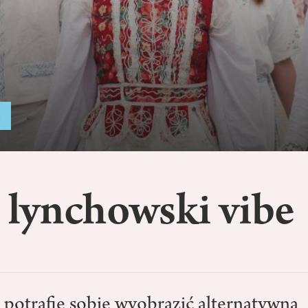
a
 lynchowski vibe
 potrafię sobie wyobrazić alternatywną