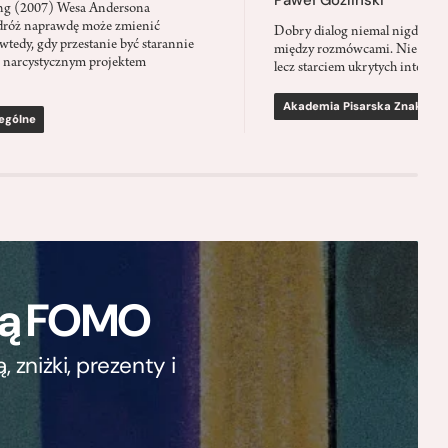
ing (2007) Wesa Andersona
dróż naprawdę może zmienić
Dobry dialog niemal nigdy nie
wtedy, gdy przestanie być starannie
między rozmówcami. Nie jest t
 narcystycznym projektem
lecz starciem ukrytych intencji.
Akademia Pisarska Znaku
ególne
ają FOMO
zniżki, prezenty i