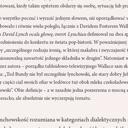
ntowani, kiedy takim epitetem obdarzy się osobę, sytuację lub pr
o wszystko poczuć i wyrazić jednym słowem, niż uporządkować 
óbowało i równie wielu poległo, łącznie z Davidem Fosterem Wall
u
David Lynch ocala głowę
, zwrot
Lynchian
definiował na dwa s
dniesieniu do konkretu ze świata pop-historii. W poważniejszej 
y „szczególnego rodzaju ironią, w której makabra i zwyczajność 
 nieusuwalną zawartość jednego składnika w drugim”. Natomiast w
rzez autora – porządku tabloidowo-telewizyjnego Wallace sam sk
u: „Ted Bundy nie był szczególnie lynchowski, ale stary dobry J
y części ciał swoich ofiar w lodówce tuż obok mleka czekoladow
owski”. Obie definicje – a w zasadzie jedna poszerzona o mocną e
eracko, ale absolutnie nie wyczerpują tematu.
nchowskość rozumiana w kategoriach dialektycznych 