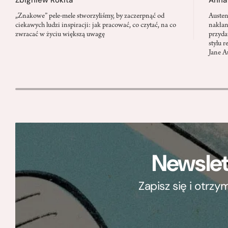
„Znakowe” pele-mele stworzyliśmy, by zaczerpnąć od
Austen
ciekawych ludzi inspiracji: jak pracować, co czytać, na co
nakłan
zwracać w życiu większą uwagę
przyda
stylu 
Jane A
Newslet
Zapisz się i otrz