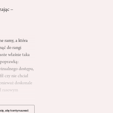
ając –
ne ramy, a która
nąć do rangi
może właśnie taka
ą poprawką:
izualnego dostępu,
ł czy nie chciał
ponieważ doskonale
ył rasowym
 się, aby kontynuuwać