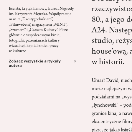
rzeczywistoś
Eseista, krytyk filmowy, laureat Nagrody
im. Krzysztofa Mętraka. Współpracuje
80., a jego 
m.in. z „Dwutygodnikiem”,
„Filmwebem”, magazynem „MINT”,
A24. Następ
„Szumem” i „Czasem Kultury”. Pisze
głównie o współczesnym kinie,
studio, reży
fotografii, przemianach kultury
wizualnej, kapitalizmie i pracy
house’ową, a
w kulturze
w historii.
Zobacz wszystkie artykuły
autora
Umarł David, niech 
może najlepszym ws
podziałami na „wyso
„lynchowski” – podo
granice kina, a na
ekscentryczne film
pisze, że jakaś ksi