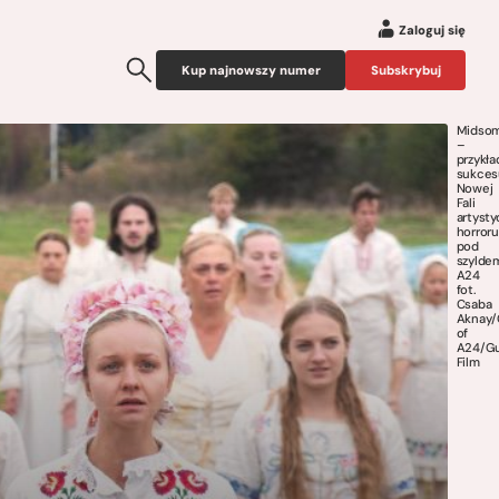
Zaloguj się
Kup najnowszy numer
Subskrybuj
Midso
–
przykła
sukces
Nowej
Fali
artyst
horroru
pod
szylde
A24
fot.
Csaba
Aknay/
of
A24/G
Film