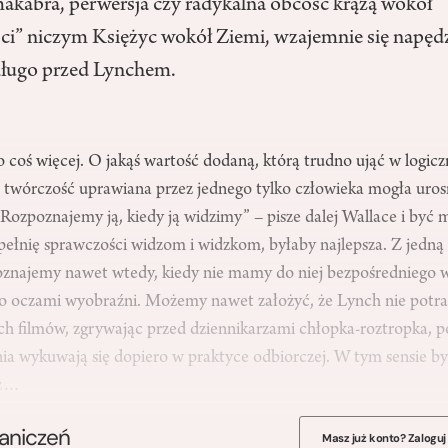
akabra, perwersja czy radykalna obcość krążą wokół
i” niczym Księżyc wokół Ziemi, wzajemnie się napędz
 długo przed Lynchem.
 coś więcej. O jakąś wartość dodaną, którą trudno ująć w logicz
e twórczość uprawiana przez jednego tylko człowieka mogła uros
 „Rozpoznajemy ją, kiedy ją widzimy” – pisze dalej Wallace i być 
 pełnię sprawczości widzom i widzkom, byłaby najlepsza. Z jedn
znajemy nawet wtedy, kiedy nie mamy do niej bezpośredniego w
ko oczami wyobraźni. Możemy nawet założyć, że Lynch nie potrafi
ch filmów, zgrywając przed dziennikarzami chłopka-roztropka, 
enia wykuwają się dopiero w praktyce odbiorczej. W tym sensie b
uż…
raniczeń
Masz już konto? Zaloguj