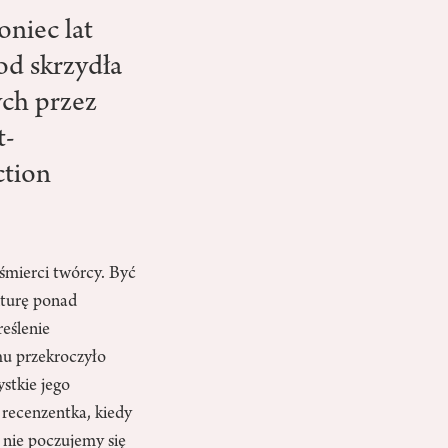
oniec lat
pod skrzydła
ch przez
t-
ction
 śmierci twórcy. Być
turę ponad
reślenie
mu przekroczyło
stkie jego
recenzentka, kiedy
– nie poczujemy się