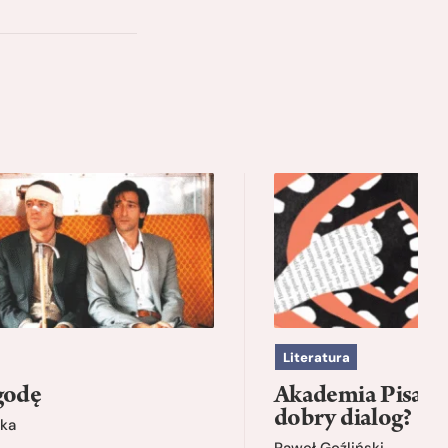
Literatura
godę
Akademia Pisarsk
dobry dialog?
ka
Paweł Goźliński