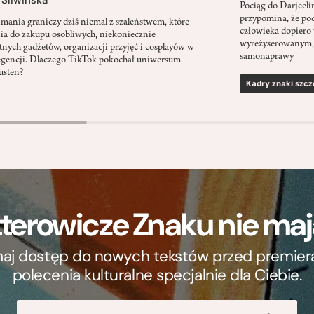
Pociąg do Darjeel
przypomina, że po
mania graniczy dziś niemal z szaleństwem, które
człowieka dopiero 
ia do zakupu osobliwych, niekoniecznie
wyreżyserowanym,
tnych gadżetów, organizacji przyjęć i cosplayów w
samonaprawy
regencji. Dlaczego TikTok pokochał uniwersum
usten?
Kadry znaki szcz
terowicze Znaku nie m
ymaj dostęp do nowych tekstów przed premierą, 
polecenia kulturalne specjalnie dla Ciebie.