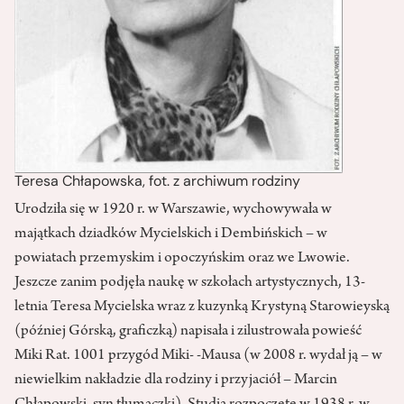
Teresa Chłapowska, fot. z archiwum rodziny
Urodziła się w 1920 r. w Warszawie, wychowywała w
majątkach dziadków Mycielskich i Dembińskich – w
powiatach przemyskim i opoczyńskim oraz we Lwowie.
Jeszcze zanim podjęła naukę w szkołach artystycznych, 13-
letnia Teresa Mycielska wraz z kuzynką Krystyną Starowieyską
(później Górską, graficzką) napisała i zilustrowała powieść
Miki Rat. 1001 przygód Miki- -Mausa (w 2008 r. wydał ją – w
niewielkim nakładzie dla rodziny i przyjaciół – Marcin