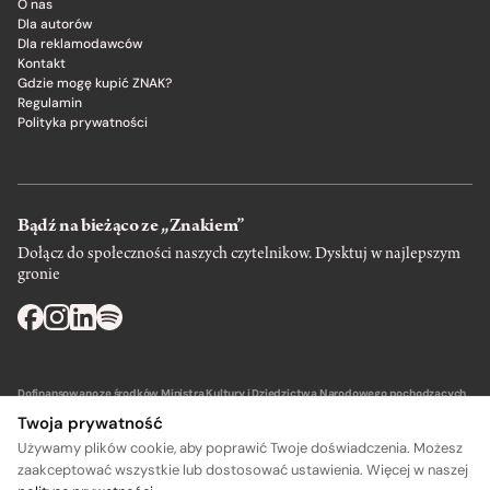
O nas
Dla autorów
Dla reklamodawców
Kontakt
Gdzie mogę kupić ZNAK?
Regulamin
Polityka prywatności
Bądź na bieżąco ze „Znakiem”
Dołącz do społeczności naszych czytelnikow. Dysktuj w najlepszym
gronie
Dofinansowano ze środków Ministra Kultury i Dziedzictwa Narodowego pochodzących
z Funduszu Promocji Kultury – państwowego funduszu celowego.
Twoja prywatność
Używamy plików cookie, aby poprawić Twoje doświadczenia. Możesz
zaakceptować wszystkie lub dostosować ustawienia. Więcej w naszej