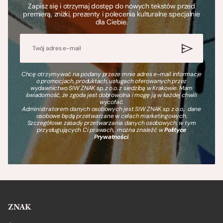
Zapisz się i otrzymaj dostęp do nowych tekstów przed
premierą, zniżki, prezenty i polecenia kulturalne specjalnie
dla Ciebie.
Chcę otrzymywać na podany przeze mnie adres e-mail informacje
o promocjach, produktach, usługach oferowanych przez
wydawnictwo SIW ZNAK sp. z o.o. z siedzibą w Krakowie. Mam
świadomość, że zgoda jest dobrowolna i mogę ją w każdej chwili
wycofać.
Administratorem danych osobowych jest SIW ZNAK sp. z o.o., dane
osobowe będą przetwarzane w celach marketingowych.
Szczegółowe zasady przetwarzania danych osobowych, w tym
przysługujących Ci prawach, można znaleźć w
Polityce
Prywatności
.
ZNAK