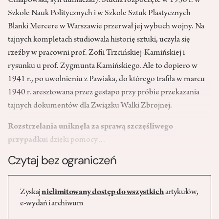
Chłapowski, syn tłumaczki). Studia rozpoczęte w 1938 r. w
Szkole Nauk Politycznych i w Szkole Sztuk Plastycznych
Blanki Mercere w Warszawie przerwał jej wybuch wojny. Na
tajnych kompletach studiowała historię sztuki, uczyła się
rzeźby w pracowni prof. Zofii Trzcińskiej-Kamińskiej i
rysunku u prof. Zygmunta Kamińskiego. Ale to dopiero w
1941 r., po uwolnieniu z Pawiaka, do którego trafiła w marcu
1940 r. aresztowana przez gestapo przy próbie przekazania
tajnych dokumentów dla Związku Walki Zbrojnej.
Rozstrzelania uniknęła za sprawą szczęśliwego
przypadku
i dzięki pomocy…
Czytaj bez ograniczeń
Zyskaj
nielimitowany dostęp do wszystkich
artykułów,
e-wydań i archiwum