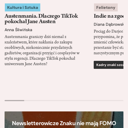
Kultura i Sztuka
Felietony
Austenmania. Dlaczego TikTok
Indie na zgod
pokochał Jane Austen
Diana Dąbrowska
Anna Śliwińska
Pociąg do Darjeeli
Austenmania graniczy dziś niemal z
przypomina, że po
szaleństwem, które nakłania do zakupu
zmienić człowieka d
osobliwych, niekoniecznie przydatnych
przestanie być sta
gadżetów, organizacji przyjęć i cosplayów w
narcystycznym pro
stylu regencji. Dlaczego TikTok pokochał
uniwersum Jane Austen?
Kadry znaki szcze
Newsletterowicze Znaku nie mają FOMO