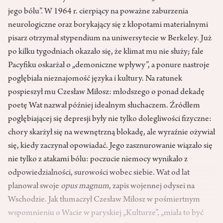
jego bólu”. W 1964 r. cierpiący na poważne zaburzenia
neurologiczne oraz borykający się z kłopotami materialnymi
pisarz otrzymał stypendium na uniwersytecie w Berkeley. Już
po kilku tygodniach okazało się, że klimat mu nie służy; fale
Pacyfiku oskarżał o „demoniczne wpływy”, a ponure nastroje
pogłębiała nieznajomość języka i kultury. Na ratunek
pospieszył mu Czesław Miłosz: młodszego o ponad dekadę
poetę Wat nazwał później idealnym słuchaczem. Źródłem
pogłębiającej się depresji były nie tylko dolegliwości fizyczne:
chory skarżył się na wewnętrzną blokadę, ale wyraźnie ożywiał
się, kiedy zaczynał opowiadać. Jego zasznurowanie wiązało się
nie tylko z atakami bólu: poczucie niemocy wynikało z
odpowiedzialności, surowości wobec siebie. Wat od lat
planował swoje
opus magnum
, zapis wojennej odysei na
Wschodzie. Jak tłumaczył Czesław Miłosz w pośmiertnym
wspomnieniu o Wacie w paryskiej „Kulturze”, „miała to być