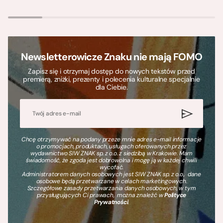
Newsletterowicze Znaku nie mają FOMO
Zapisz się i otrzymaj dostęp do nowych tekstów przed
premierą, zniżki, prezenty i polecenia kulturalne specjalnie
dla Ciebie.
Chcę otrzymywać na podany przeze mnie adres e-mail informacje
o promocjach, produktach, usługach oferowanych przez
wydawnictwo SIW ZNAK sp. z o.o. z siedzibą w Krakowie. Mam
świadomość, że zgoda jest dobrowolna i mogę ją w każdej chwili
wycofać.
Administratorem danych osobowych jest SIW ZNAK sp. z o.o., dane
osobowe będą przetwarzane w celach marketingowych.
Szczegółowe zasady przetwarzania danych osobowych, w tym
przysługujących Ci prawach, można znaleźć w
Polityce
Prywatności
.