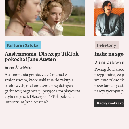
Kultura i Sztuka
Felietony
Austenmania. Dlaczego TikTok
Indie na zgod
pokochał Jane Austen
Diana Dąbrowska
Anna Śliwińska
Pociąg do Darjeeli
Austenmania graniczy dziś niemal z
przypomina, że po
szaleństwem, które nakłania do zakupu
zmienić człowieka d
osobliwych, niekoniecznie przydatnych
przestanie być sta
gadżetów, organizacji przyjęć i cosplayów w
narcystycznym pro
stylu regencji. Dlaczego TikTok pokochał
uniwersum Jane Austen?
Kadry znaki szcze