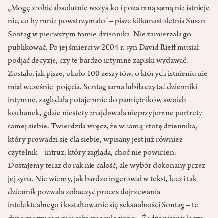
„Mogę zrobić absolutnie wszystko i poza mną samą nie istnieje
nic, co by mnie powstrzymało” – pisze kilkunastoletnia Susan
Sontag w pierwszym tomie dziennika. Nie zamierzała go
publikować. Po jej śmierci w 2004 r. syn David Rieff musiał
podjąć decyzję, czy te bardzo intymne zapiski wydawać.
Zostało, jak pisze, około 100 zeszytów, o których istnieniu nie
miał wcześniej pojęcia. Sontag sama lubiła czytać dzienniki
intymne, zaglądała potajemnie do pamiętników swoich
kochanek, gdzie niestety znajdowała nieprzyjemne portrety
samej siebie. Twierdziła wręcz, że w samą istotę dziennika,
który prowadzi się dla siebie, wpisany jest już również
czytelnik – intruz, który zagląda, choć nie powinien.
Dostajemy teraz do rąk nie całość, ale wybór dokonany przez
jej syna. Nie wiemy, jak bardzo ingerował w tekst, lecz i tak
dziennik pozwala zobaczyć proces dojrzewania
intelektualnego i kształtowanie się seksualności Sontag – te