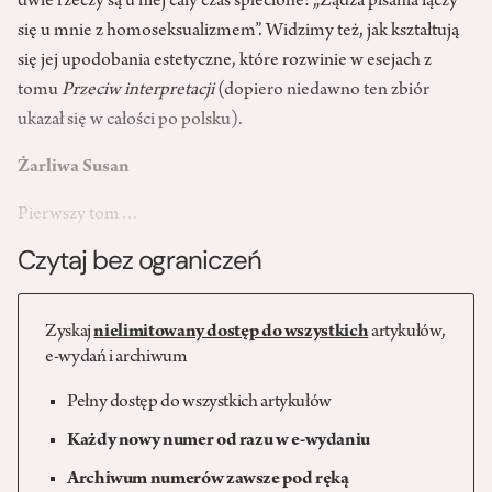
dwie rzeczy są u niej cały czas splecione: „Żądza pisania łączy
się u mnie z homoseksualizmem”. Widzimy też, jak kształtują
się jej upodobania estetyczne, które rozwinie w esejach z
tomu
Przeciw interpretacji
(dopiero niedawno ten zbiór
ukazał się w całości po polsku).
Żarliwa Susan
Pierwszy tom…
Czytaj bez ograniczeń
Zyskaj
nielimitowany dostęp do wszystkich
artykułów,
e-wydań i archiwum
Pełny dostęp do wszystkich artykułów
Każdy nowy numer od razu w e-wydaniu
Archiwum numerów zawsze pod ręką