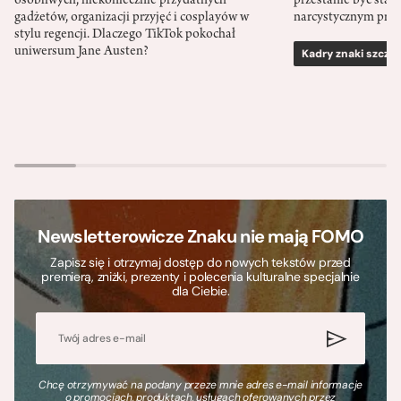
osobliwych, niekoniecznie przydatnych
przestanie być sta
gadżetów, organizacji przyjęć i cosplayów w
narcystycznym pro
stylu regencji. Dlaczego TikTok pokochał
uniwersum Jane Austen?
Kadry znaki szcze
Newsletterowicze Znaku nie mają FOMO
Zapisz się i otrzymaj dostęp do nowych tekstów przed
premierą, zniżki, prezenty i polecenia kulturalne specjalnie
dla Ciebie.
Chcę otrzymywać na podany przeze mnie adres e-mail informacje
o promocjach, produktach, usługach oferowanych przez