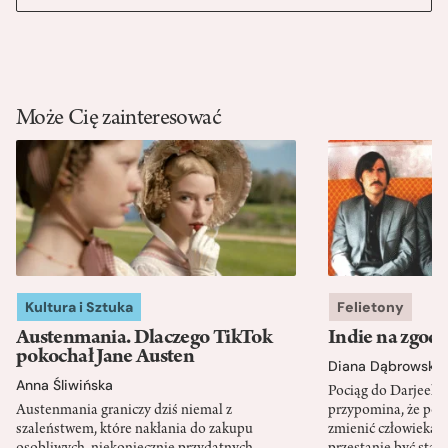
Może Cię zainteresować
Kultura i Sztuka
Felietony
Austenmania. Dlaczego TikTok
Indie na zgod
pokochał Jane Austen
Diana Dąbrowska
Anna Śliwińska
Pociąg do Darjeeli
Austenmania graniczy dziś niemal z
przypomina, że po
szaleństwem, które nakłania do zakupu
zmienić człowieka d