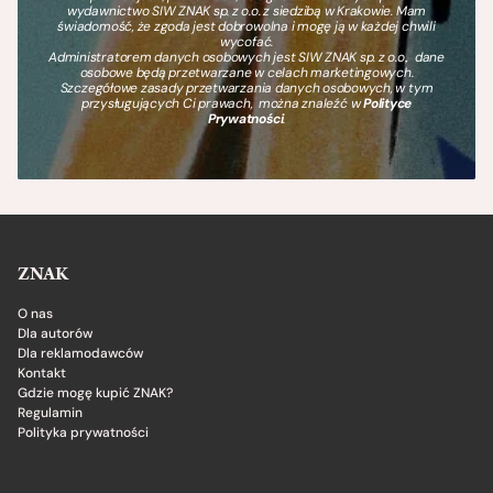
wydawnictwo SIW ZNAK sp. z o.o. z siedzibą w Krakowie. Mam
świadomość, że zgoda jest dobrowolna i mogę ją w każdej chwili
wycofać.
Administratorem danych osobowych jest SIW ZNAK sp. z o.o., dane
osobowe będą przetwarzane w celach marketingowych.
Szczegółowe zasady przetwarzania danych osobowych, w tym
przysługujących Ci prawach, można znaleźć w
Polityce
Prywatności
.
ZNAK
O nas
Dla autorów
Dla reklamodawców
Kontakt
Gdzie mogę kupić ZNAK?
Regulamin
Polityka prywatności