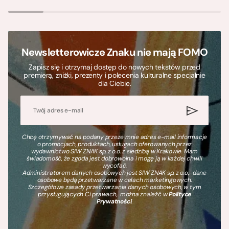
Newsletterowicze Znaku nie mają FOMO
Zapisz się i otrzymaj dostęp do nowych tekstów przed
premierą, zniżki, prezenty i polecenia kulturalne specjalnie
dla Ciebie.
Chcę otrzymywać na podany przeze mnie adres e-mail informacje
o promocjach, produktach, usługach oferowanych przez
wydawnictwo SIW ZNAK sp. z o.o. z siedzibą w Krakowie. Mam
świadomość, że zgoda jest dobrowolna i mogę ją w każdej chwili
wycofać.
Administratorem danych osobowych jest SIW ZNAK sp. z o.o., dane
osobowe będą przetwarzane w celach marketingowych.
Szczegółowe zasady przetwarzania danych osobowych, w tym
przysługujących Ci prawach, można znaleźć w
Polityce
Prywatności
.