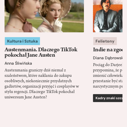
Kultura i Sztuka
Felietony
Austenmania. Dlaczego TikTok
Indie na zgod
pokochał Jane Austen
Diana Dąbrowska
Anna Śliwińska
Pociąg do Darjeeli
Austenmania graniczy dziś niemal z
przypomina, że po
szaleństwem, które nakłania do zakupu
zmienić człowieka d
osobliwych, niekoniecznie przydatnych
przestanie być sta
gadżetów, organizacji przyjęć i cosplayów w
narcystycznym pro
stylu regencji. Dlaczego TikTok pokochał
uniwersum Jane Austen?
Kadry znaki szcze