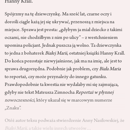
Hanny Krall.
Spójrzmy na tę dziewczynkę. Ma sześć lat, czarne oczy i
dorośli ciągle każą jej się ukrywać, przenoszą z miejsca na
miejsce. Sprawa jest prosta: „gdybym ja miał dziecko z takimi
oczami, nie chodziłbym z nim po ulicy” – z westchnieniem
upomina policjant. Jednak puszcza ją wolno. Ta dziewczynka
to jedna z bohaterek
Białej Marii
, ostatniej książki Hanny Krall.
Do końca pozostaje niewyjaśnione, jak ma na imię, ale jest to
sprawa drugorzędna. Podobnie jak problem, czy
Biała Maria
to reportaż, czy może przynależy do innego gatunku.
Prawdopodobnie ta kwestia nie wydałaby mi się zajmująca,
gdyby nie tekst Mateusza Zimnocha
Reportaż w płynnej
nowoczesności
, który ukazał się w marcowym numerze
„Znaku”.
Otóż autor teksu podważa stwierdzenie Anny Nasiłowskiej, że
Białej Marii
, a także wielu innych utworów…