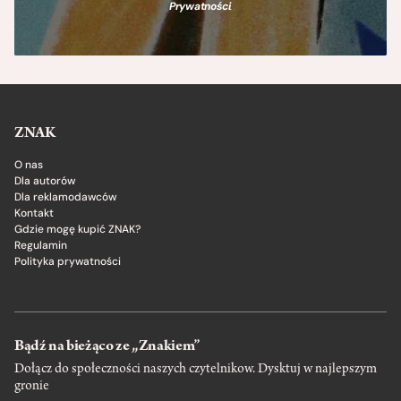
Prywatności
.
ZNAK
O nas
Dla autorów
Dla reklamodawców
Kontakt
Gdzie mogę kupić ZNAK?
Regulamin
Polityka prywatności
Bądź na bieżąco ze „Znakiem”
Dołącz do społeczności naszych czytelnikow. Dysktuj w najlepszym
gronie