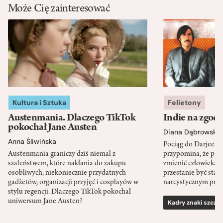
Może Cię zainteresować
Kultura i Sztuka
Felietony
Austenmania. Dlaczego TikTok
Indie na zgod
pokochał Jane Austen
Diana Dąbrowska
Anna Śliwińska
Pociąg do Darjeeli
Austenmania graniczy dziś niemal z
przypomina, że po
szaleństwem, które nakłania do zakupu
zmienić człowieka d
osobliwych, niekoniecznie przydatnych
przestanie być sta
gadżetów, organizacji przyjęć i cosplayów w
narcystycznym pro
stylu regencji. Dlaczego TikTok pokochał
uniwersum Jane Austen?
Kadry znaki szcze