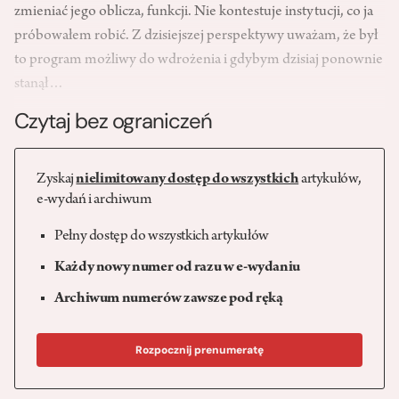
zmieniać jego oblicza, funkcji. Nie kontestuje instytucji, co ja
próbowałem robić. Z dzisiejszej perspektywy uważam, że był
to program możliwy do wdrożenia i gdybym dzisiaj ponownie
stanął…
Czytaj bez ograniczeń
Zyskaj
nielimitowany dostęp do wszystkich
artykułów,
e-wydań i archiwum
Pełny dostęp do wszystkich artykułów
Każdy nowy numer od razu w e-wydaniu
Archiwum numerów zawsze pod ręką
Rozpocznij prenumeratę