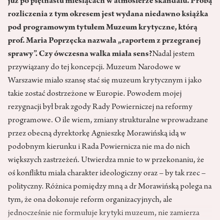
już po piętnastu miesiącach w atmosferze skandalu. Próbą
rozliczenia z tym okresem jest wydana niedawno książka
pod programowym tytułem Muzeum krytyczne, którą
prof. Maria Poprzęcka nazwała „raportem z przegranej
sprawy”. Czy ówczesna walka miała sens?
Nadal jestem
przywiązany do tej koncepcji. Muzeum Narodowe w
Warszawie miało szansę stać się muzeum krytycznym i jako
takie zostać dostrzeżone w Europie. Powodem mojej
rezygnacji był brak zgody Rady Powierniczej na reformy
programowe. O ile wiem, zmiany strukturalne wprowadzane
przez obecną dyrektorkę Agnieszkę Morawińską idą w
podobnym kierunku i Rada Powiernicza nie ma do nich
większych zastrzeżeń. Utwierdza mnie to w przekonaniu, że
oś konfliktu miała charakter ideologiczny oraz – by tak rzec –
polityczny. Różnica pomiędzy mną a dr Morawińską polega na
tym, że ona dokonuje reform organizacyjnych, ale
jednocześnie nie formułuje krytyki muzeum, nie zamierza