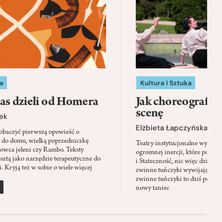
a
Kultura i Sztuka
as dzieli od Homera
Jak choreografia
scenę
ek
Elżbieta Łapczyńska
baczyć pierwszą opowieść o
 do domu, wielką poprzedniczkę
Teatry instytucjonalne wyobra
Łowca jeleni czy Rambo. Teksty
ogromnej inercji, które ponad 
sztą jako narzędzie terapeutyczne do
i Stateczność, nic więc dziwne
. Kryją też w sobie o wiele więcej
zwinne tuńczyki wywijają zach
zwinne tuńczyki to dziś perfor
nowy taniec