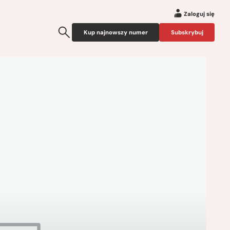
Zaloguj się
Kup najnowszy numer
Subskrybuj