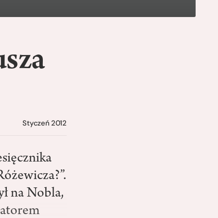
usza
Styczeń 2012
sięcznika
Różewicza?”.
ył na Nobla,
rmatorem