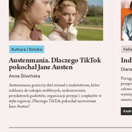
Kultura i Sztuka
Feli
Austenmania. Dlaczego TikTok
Ind
pokochał Jane Austen
Dian
Anna Śliwińska
Pociąg
przypo
Austenmania graniczy dziś niemal z szaleństwem, które
człowi
nakłania do zakupu osobliwych, niekoniecznie
wyreży
przydatnych gadżetów, organizacji przyjęć i cosplayów w
samon
stylu regencji. Dlaczego TikTok pokochał uniwersum
Jane Austen?
Kadr