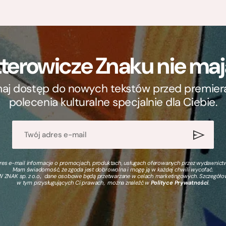
terowicze Znaku nie m
ymaj dostęp do nowych tekstów przed premierą, 
polecenia kulturalne specjalnie dla Ciebie.
s e-mail informacje o promocjach, produktach, usługach oferowanych przez wydawnictwo
Mam świadomość, że zgoda jest dobrowolna i mogę ją w każdej chwili wycofać.
 ZNAK sp. z o.o., dane osobowe będą przetwarzane w celach marketingowych. Szczegół
w tym przysługujących Ci prawach, można znaleźć w
Polityce Prywatności
.