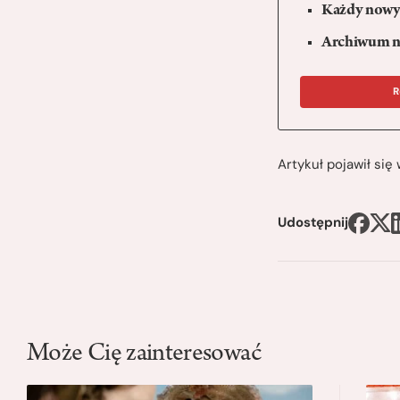
Każdy nowy 
Archiwum n
R
Artykuł pojawił si
Udostępnij
Może Cię zainteresować