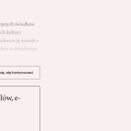
ejszych świadków
ach kultury
nsekwencją mówili o
bydwa te świadectwa
 się, aby kontynuuwać
łów, e-