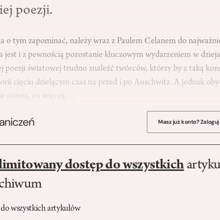
iej poezji.
a o tym zapominać, należy wraz z Paulem Celanem do najważni
ra jest i z pewnością pozostanie kluczowym wydarzeniem w dziej
ej poezji światowej trudno znaleźć twórców, którzy by z taką ko
orii cięciu dzielącym czas na przed i po Auschwitz. A jednak o
bie różnią, co więcej,…
raniczeń
Masz już konto? Zaloguj
limitowany dostęp do wszystkich
artyku
rchiwum
 do wszystkich artykułów