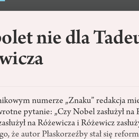
olet nie dla Tade
wicza
nikowym numerze „Znaku” redakcja mie
wrotne pytanie: „Czy Nobel zasłużył na 
zasłużył na Różewicza i Różewicz zasłuż
ego, że autor Płaskorzeźby stał się refo