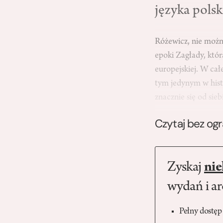
języka polsk
Różewicz, nie możn
epoki Zagłady, któ
europejskiej. W cał
tym jedynym w hist
znacznie się od sie
Czytaj bez og
Zyskaj
nie
wydań i a
Pełny dostęp