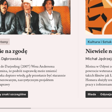
etony
Kultura i Sztuk
ie na zgodę
Niewiele n
a Dąbrowska
Michał Jędrzej
 do Darjeeling (2007) Wesa Andersona
Można w Odysei zo
mina, że podróż naprawdę może zmienić
powrocie weterana
eka dopiero wtedy, gdy przestanie być starannie
takich filmów jak 
serowanym, narcystycznym projektem
Homera służyły zre
aprawy
pracy z żołnierzami
y znaki szczególne
Illiada
Odyseja