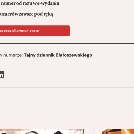
numer od razu w e-wydaniu
umerów zawsze pod ręką
ozpocznij prenumeratę
ę w numerze:
Tajny dziennik Białoszewskiego