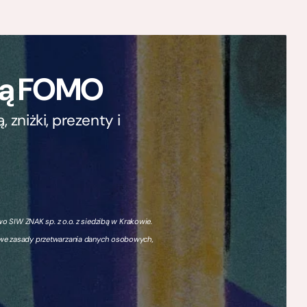
ają FOMO
zniżki, prezenty i
 SIW ZNAK sp. z o.o. z siedzibą w Krakowie.
owe zasady przetwarzania danych osobowych,