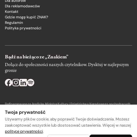
Dla autorów
Dla reklamodawców
Kontakt
Gdzie mogę kupić ZNAK?
Regulamin
Polityka prywatności
Bądź na bieżąco ze „Znakiem”
Dołącz do społeczności naszych czytelnikow. Dysktuj w najlepszym
gronie
Dofinansowano ze środków Ministra Kultury i Dziedzictwa Narodowego pochodzących
z Funduszu Promocji Kultury – państwowego funduszu celowego.
Twoja prywatność
Używamy plików cookie, aby poprawić Twoje doświadczenia. Możesz
zaakceptować wszystkie lub dostosować ustawienia. Więcej w naszej
polityce prywatności
.
A
A