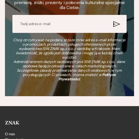
premierą, zniżki, prezenty i polecenia kulturalne specjalnie
dla Ciebie.
Chcę otrzymywać na podany przeze mnie adres e-mail informacje
o promocjach, produktach, usługach oferowanych przez
wydawnictwo SIW ZNAK sp. z o.o. z siedzibą w Krakowie. Mam
świadomość, że zgoda jest dobrowolna i mogę ją w każdej chwili
wycofać.
Administratorem danych osobowych jest SIW ZNAK sp. z o.o., dane
osobowe będą przetwarzane w celach marketingowych.
Szczegółowe zasady przetwarzania danych osobowych, w tym
przysługujących Ci prawach, można znaleźć w
Polityce
Prywatności
.
ZNAK
O nas