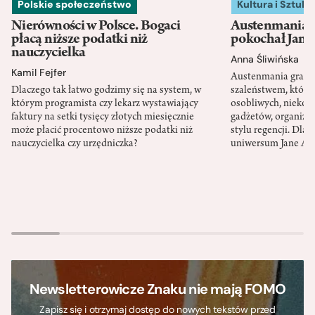
Polskie społeczeństwo
Kultura i Sztuka
Nierówności w Polsce. Bogaci
Austenmania. 
płacą niższe podatki niż
pokochał Jane
nauczycielka
Anna Śliwińska
Kamil Fejfer
Austenmania granic
Dlaczego tak łatwo godzimy się na system, w
szaleństwem, które
którym programista czy lekarz wystawiający
osobliwych, niekon
faktury na setki tysięcy złotych miesięcznie
gadżetów, organizac
może płacić procentowo niższe podatki niż
stylu regencji. Dla
nauczycielka czy urzędniczka?
uniwersum Jane Au
Newsletterowicze Znaku nie mają FOMO
Zapisz się i otrzymaj dostęp do nowych tekstów przed