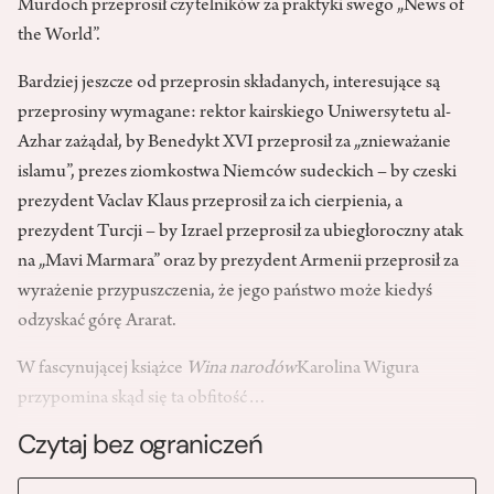
Murdoch przeprosił czytelników za praktyki swego „News of
the World”.
Bardziej jeszcze od przeprosin składanych, interesujące są
przeprosiny wymagane: rektor kairskiego Uniwersytetu al-
Azhar zażądał, by Benedykt XVI przeprosił za „znieważanie
islamu”, prezes ziomkostwa Niemców sudeckich – by czeski
prezydent Vaclav Klaus przeprosił za ich cierpienia, a
prezydent Turcji – by Izrael przeprosił za ubiegłoroczny atak
na „Mavi Marmara” oraz by prezydent Armenii przeprosił za
wyrażenie przypuszczenia, że jego państwo może kiedyś
odzyskać górę Ararat.
W fascynującej książce
Wina narodów
Karolina Wigura
przypomina skąd się ta obfitość…
Czytaj bez ograniczeń