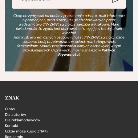
Chcę otrzymywać na podany przeze mnie adres e-mail informacje
o promocjach, produktach, usługach oferowanych przez
wydawnictwo SIW ZNAK sp. z o.o. z siedzibą w Krakowie. Mam
świadomość, że zgoda jest dobrowolna i mogę ją w każdej chwili
wycofać.
Administratorem danych osobowych jest SIW ZNAK sp. z o.o., dane
osobowe będą przetwarzane w celach marketingowych.
Szczegółowe zasady przetwarzania danych osobowych, w tym
przysługujących Ci prawach, można znaleźć w
Polityce
Prywatności
.
ZNAK
O nas
Dla autorów
Dla reklamodawców
Kontakt
Gdzie mogę kupić ZNAK?
Regulamin