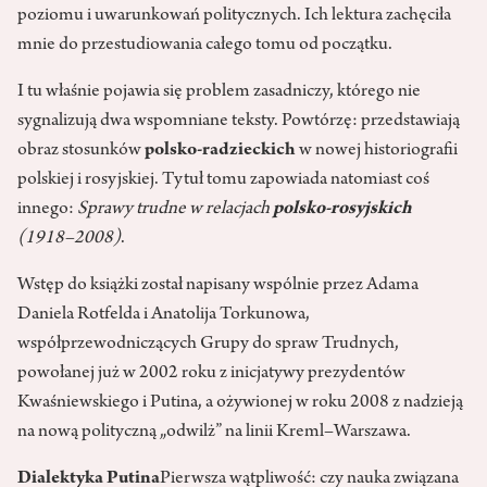
poziomu i uwarunkowań politycznych. Ich lektura zachęciła
mnie do przestudiowania całego tomu od początku.
I tu właśnie pojawia się problem zasadniczy, którego nie
sygnalizują dwa wspomniane teksty. Powtórzę: przedstawiają
obraz stosunków
polsko-radzieckich
w nowej historiografii
polskiej i rosyjskiej. Tytuł tomu zapowiada natomiast coś
innego:
Sprawy trudne w relacjach
polsko-rosyjskich
(1918–2008)
.
Wstęp do książki został napisany wspólnie przez Adama
Daniela Rotfelda i Anatolija Torkunowa,
współprzewodniczących Grupy do spraw Trudnych,
powołanej już w 2002 roku z inicjatywy prezydentów
Kwaśniewskiego i Putina, a ożywionej w roku 2008 z nadzieją
na nową polityczną „odwilż” na linii Kreml–Warszawa.
Dialektyka Putina
Pierwsza wątpliwość: czy nauka związana