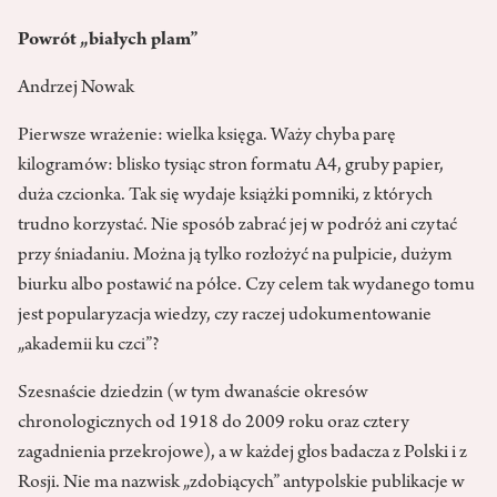
Powrót „białych plam”
Andrzej Nowak
Pierwsze wrażenie: wielka księga. Waży chyba parę
kilogramów: blisko tysiąc stron formatu A4, gruby papier,
duża czcionka. Tak się wydaje książki pomniki, z których
trudno korzystać. Nie sposób zabrać jej w podróż ani czytać
przy śniadaniu. Można ją tylko rozłożyć na pulpicie, dużym
biurku albo postawić na półce. Czy celem tak wydanego tomu
jest popularyzacja wiedzy, czy raczej udokumentowanie
„akademii ku czci”?
Szesnaście dziedzin (w tym dwanaście okresów
chronologicznych od 1918 do 2009 roku oraz cztery
zagadnienia przekrojowe), a w każdej głos badacza z Polski i z
Rosji. Nie ma nazwisk „zdobiących” antypolskie publikacje w