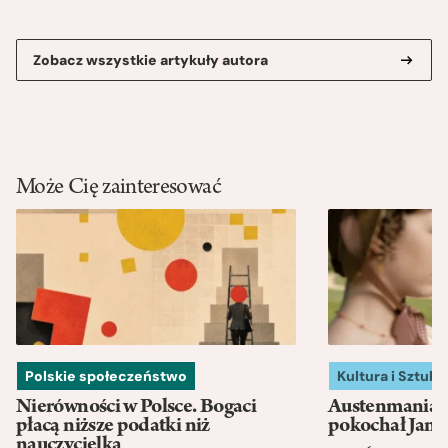
Zobacz wszystkie artykuły autora
Może Cię zainteresować
Polskie społeczeństwo
Kultura i Sztuka
Nierówności w Polsce. Bogaci
Austenmania. 
płacą niższe podatki niż
pokochał Jane
nauczycielka