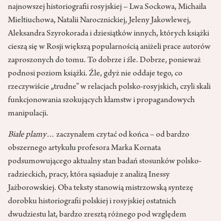
najnowszej historiografii rosyjskiej – Lwa Sockowa, Michaiła
Mieltiuchowa, Natalii Narocznickiej, Jeleny Jakowlewej,
Aleksandra Szyrokorada i dziesiątków innych, których książki
cieszą się w Rosji większą popularnością aniżeli prace autorów
zaproszonych do tomu. To dobrze i źle. Dobrze, ponieważ
podnosi poziom książki. Źle, gdyż nie oddaje tego, co
rzeczywiście „trudne” w relacjach polsko-rosyjskich, czyli skali
funkcjonowania szokujących kłamstw i propagandowych
manipulacji.
Białe plamy…
zaczynałem czytać od końca – od bardzo
obszernego artykułu profesora Marka Kornata
podsumowującego aktualny stan badań stosunków polsko-
radzieckich, pracy, która sąsiaduje z analizą Inessy
Jażborowskiej. Oba teksty stanowią mistrzowską syntezę
dorobku historiografii polskiej i rosyjskiej ostatnich
dwudziestu lat, bardzo zresztą różnego pod względem