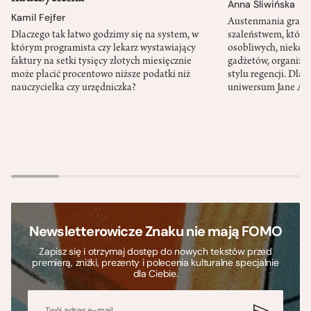
Anna Śliwińska
Kamil Fejfer
Austenmania granic
Dlaczego tak łatwo godzimy się na system, w
szaleństwem, które
którym programista czy lekarz wystawiający
osobliwych, niekon
faktury na setki tysięcy złotych miesięcznie
gadżetów, organizac
może płacić procentowo niższe podatki niż
stylu regencji. Dla
nauczycielka czy urzędniczka?
uniwersum Jane Au
Newsletterowicze Znaku nie mają FOMO
Zapisz się i otrzymaj dostęp do nowych tekstów przed
premierą, zniżki, prezenty i polecenia kulturalne specjalnie
dla Ciebie.