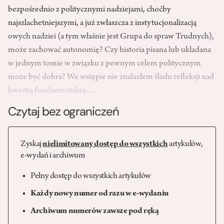
bezpośrednio z politycznymi nadziejami, choćby
najszlachetniejszymi, a już zwłaszcza z instytucjonalizacją
owych nadziei (a tym właśnie jest Grupa do spraw Trudnych),
może zachować autonomię? Czy historia pisana lub układana
w jednym tomie w związku z pewnym celem politycznym
może być dobra? We wstępie nie znalazłem śladu refleksji nad
kwestią fundamentalną:…
Czytaj bez ograniczeń
Zyskaj
nielimitowany dostęp do wszystkich
artykułów,
e-wydań i archiwum
Pełny dostęp do wszystkich artykułów
Każdy nowy numer od razu w e-wydaniu
Archiwum numerów zawsze pod ręką