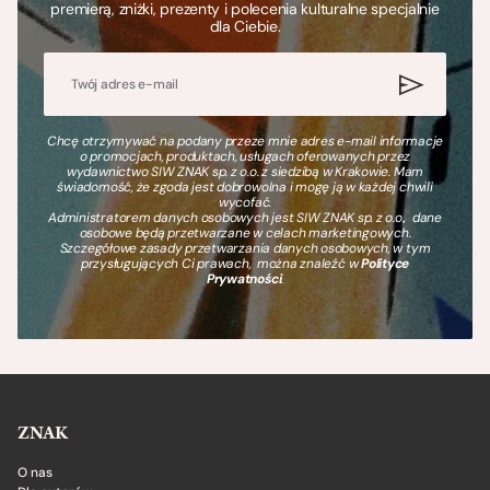
premierą, zniżki, prezenty i polecenia kulturalne specjalnie
dla Ciebie.
Chcę otrzymywać na podany przeze mnie adres e-mail informacje
o promocjach, produktach, usługach oferowanych przez
wydawnictwo SIW ZNAK sp. z o.o. z siedzibą w Krakowie. Mam
świadomość, że zgoda jest dobrowolna i mogę ją w każdej chwili
wycofać.
Administratorem danych osobowych jest SIW ZNAK sp. z o.o., dane
osobowe będą przetwarzane w celach marketingowych.
Szczegółowe zasady przetwarzania danych osobowych, w tym
przysługujących Ci prawach, można znaleźć w
Polityce
Prywatności
.
ZNAK
O nas