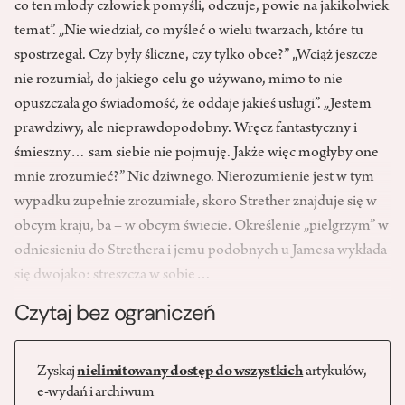
co ten młody człowiek pomyśli, odczuje, powie na jakikolwiek
temat”. „Nie wiedział, co myśleć o wielu twarzach, które tu
spostrzegał. Czy były śliczne, czy tylko obce?” „Wciąż jeszcze
nie rozumiał, do jakiego celu go używano, mimo to nie
opuszczała go świadomość, że oddaje jakieś usługi”. „Jestem
prawdziwy, ale nieprawdopodobny. Wręcz fantastyczny i
śmieszny… sam siebie nie pojmuję. Jakże więc mogłyby one
mnie zrozumieć?” Nic dziwnego. Nierozumienie jest w tym
wypadku zupełnie zrozumiałe, skoro Strether znajduje się w
obcym kraju, ba – w obcym świecie. Określenie „pielgrzym” w
odniesieniu do Strethera i jemu podobnych u Jamesa wykłada
się dwojako: streszcza w sobie…
Czytaj bez ograniczeń
Zyskaj
nielimitowany dostęp do wszystkich
artykułów,
e-wydań i archiwum