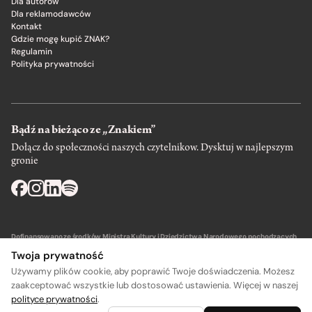
Dla autorów
Dla reklamodawców
Kontakt
Gdzie mogę kupić ZNAK?
Regulamin
Polityka prywatności
Bądź na bieżąco ze „Znakiem”
Dołącz do społeczności naszych czytelnikow. Dysktuj w najlepszym
gronie
Dofinansowano ze środków Ministra Kultury i Dziedzictwa Narodowego pochodzących
z Funduszu Promocji Kultury – państwowego funduszu celowego.
Twoja prywatność
Używamy plików cookie, aby poprawić Twoje doświadczenia. Możesz
zaakceptować wszystkie lub dostosować ustawienia. Więcej w naszej
polityce prywatności
.
A
A