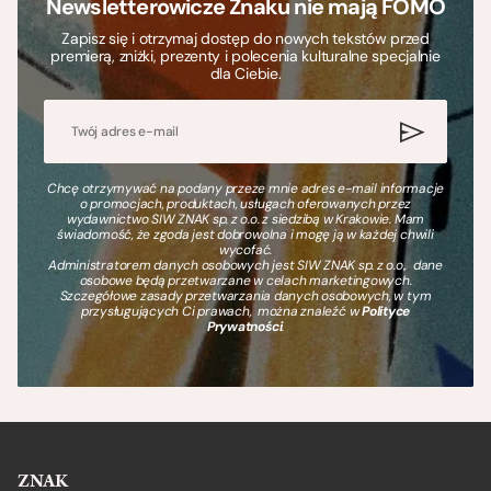
Newsletterowicze Znaku nie mają FOMO
Zapisz się i otrzymaj dostęp do nowych tekstów przed
premierą, zniżki, prezenty i polecenia kulturalne specjalnie
dla Ciebie.
Chcę otrzymywać na podany przeze mnie adres e-mail informacje
o promocjach, produktach, usługach oferowanych przez
wydawnictwo SIW ZNAK sp. z o.o. z siedzibą w Krakowie. Mam
świadomość, że zgoda jest dobrowolna i mogę ją w każdej chwili
wycofać.
Administratorem danych osobowych jest SIW ZNAK sp. z o.o., dane
osobowe będą przetwarzane w celach marketingowych.
Szczegółowe zasady przetwarzania danych osobowych, w tym
przysługujących Ci prawach, można znaleźć w
Polityce
Prywatności
.
ZNAK