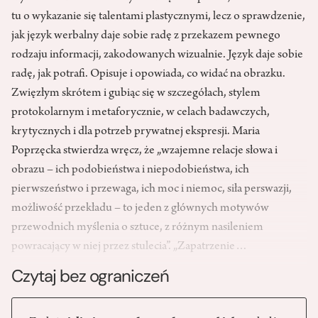
tu o wykazanie się talentami plastycznymi, lecz o sprawdzenie,
jak język werbalny daje sobie radę z przekazem pewnego
rodzaju informacji, zakodowanych wizualnie. Język daje sobie
radę, jak potrafi. Opisuje i opowiada, co widać na obrazku.
Zwięzłym skrótem i gubiąc się w szczegółach, stylem
protokolarnym i metaforycznie, w celach badawczych,
krytycznych i dla potrzeb prywatnej ekspresji. Maria
Poprzęcka stwierdza wręcz, że „wzajemne relacje słowa i
obrazu – ich podobieństwa i niepodobieństwa, ich
pierwszeństwo i przewaga, ich moc i niemoc, siła perswazji,
możliwość przekładu – to jeden z głównych motywów
przewodnich myślenia o sztuce, z różnym nasileniem
powracający w niej przez stulecia”. „Zapatrzenie…
Czytaj bez ograniczeń