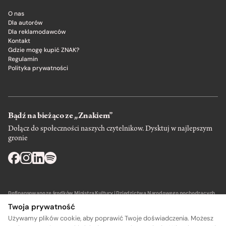
O nas
Dla autorów
Dla reklamodawców
Kontakt
Gdzie mogę kupić ZNAK?
Regulamin
Polityka prywatności
Bądź na bieżąco ze „Znakiem”
Dołącz do społeczności naszych czytelnikow. Dysktuj w najlepszym
gronie
Dofinansowano ze środków Ministra Kultury i Dziedzictwa Narodowego pochodzących
z Funduszu Promocji Kultury – państwowego funduszu celowego.
Twoja prywatność
Używamy plików cookie, aby poprawić Twoje doświadczenia. Możesz