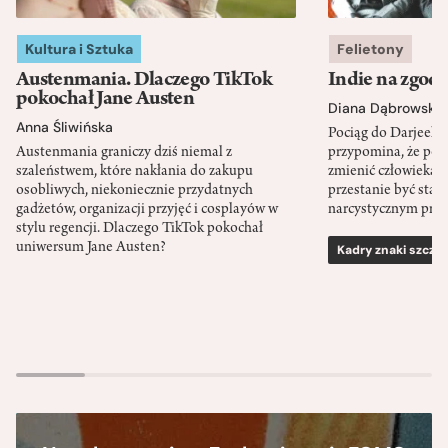
Kultura i Sztuka
Felietony
Austenmania. Dlaczego TikTok
Indie na zgod
pokochał Jane Austen
Diana Dąbrowska
Anna Śliwińska
Pociąg do Darjeeli
Austenmania graniczy dziś niemal z
przypomina, że po
szaleństwem, które nakłania do zakupu
zmienić człowieka d
osobliwych, niekoniecznie przydatnych
przestanie być sta
gadżetów, organizacji przyjęć i cosplayów w
narcystycznym pro
stylu regencji. Dlaczego TikTok pokochał
uniwersum Jane Austen?
Kadry znaki szcze