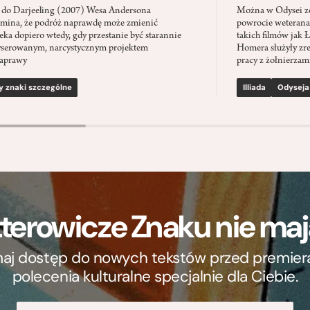
 do Darjeeling (2007) Wesa Andersona
Można w Odysei zo
mina, że podróż naprawdę może zmienić
powrocie weterana
eka dopiero wtedy, gdy przestanie być starannie
takich filmów jak 
serowanym, narcystycznym projektem
Homera służyły zre
aprawy
pracy z żołnierzami
y znaki szczególne
Illiada
Odyseja
terowicze Znaku nie m
ymaj dostęp do nowych tekstów przed premierą, 
polecenia kulturalne specjalnie dla Ciebie.