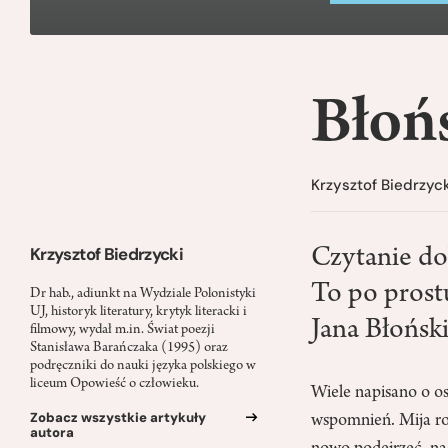
Błońs
Krzysztof Biedrzyck
Krzysztof Biedrzycki
Czytanie dob
To po prostu
Dr hab., adiunkt na Wydziale Polonistyki
UJ, historyk literatury, krytyk literacki i
Jana Błońsk
filmowy, wydał m.in. Świat poezji
Stanisława Barańczaka (1995) oraz
podręczniki do nauki języka polskiego w
liceum Opowieść o człowieku.
Wiele napisano o o
Zobacz wszystkie artykuły
wspomnień. Mija ro
autora