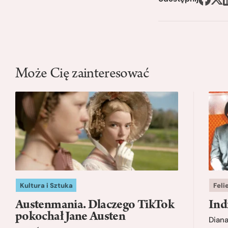
Może Cię zainteresować
Kultura i Sztuka
Feli
Austenmania. Dlaczego TikTok
Ind
pokochał Jane Austen
Dian