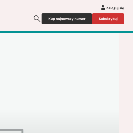
Zaloguj się
Kup najnowszy numer
Subskrybuj