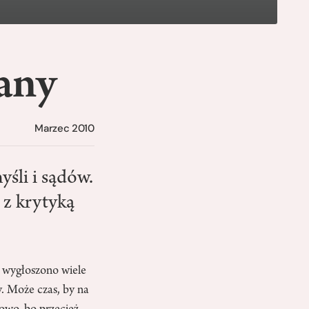
sany
Marzec 2010
yśli i sądów.
 z krytyką
i wygłoszono wiele
y. Może czas, by na