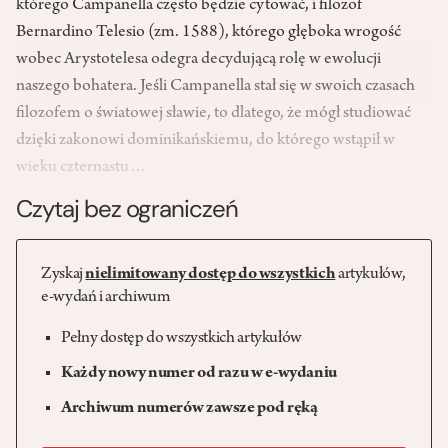
którego Campanella często będzie cytować, i filozof
Bernardino Telesio (zm. 1588), którego głęboka wrogość
wobec Arystotelesa odegra decydującą rolę w ewolucji
naszego bohatera. Jeśli Campanella stał się w swoich czasach
filozofem o światowej sławie, to dlatego, że mógł studiować
dzięki zakonowi dominikańskiemu, do którego wstąpił w
wieku czternastu…
Czytaj bez ograniczeń
Zyskaj
nielimitowany dostęp do wszystkich
artykułów,
e-wydań i archiwum
Pełny dostęp do wszystkich artykułów
Każdy nowy numer od razu w e-wydaniu
Archiwum numerów zawsze pod ręką