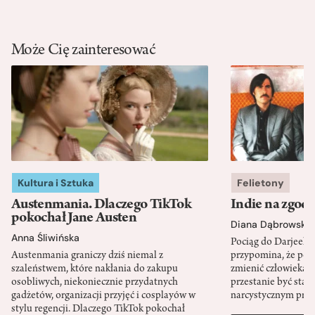
Może Cię zainteresować
Kultura i Sztuka
Felietony
Austenmania. Dlaczego TikTok
Indie na zgod
pokochał Jane Austen
Diana Dąbrowska
Anna Śliwińska
Pociąg do Darjeeli
Austenmania graniczy dziś niemal z
przypomina, że po
szaleństwem, które nakłania do zakupu
zmienić człowieka d
osobliwych, niekoniecznie przydatnych
przestanie być sta
gadżetów, organizacji przyjęć i cosplayów w
narcystycznym pro
stylu regencji. Dlaczego TikTok pokochał