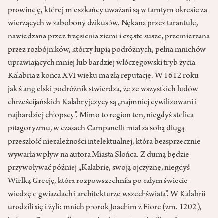
prowincję, której mieszkańcy uważani są w tamtym okresie za
wierzących w zabobony dzikusów. Nękana przez tarantule,
nawiedzana przez trzęsienia ziemi i częste susze, przemierzana
przez rozbójników, którzy łupią podróżnych, pełna mnichów
uprawiających mniej lub bardziej włóczęgowski tryb życia
Kalabria z końca XVI wieku ma złą reputację. W 1612 roku
jakiś angielski podróżnik stwierdza, że ze wszystkich ludów
chrześcijańskich Kalabryjczycy są „najmniej cywilizowani i
najbardziej chłopscy”. Mimo to region ten, niegdyś stolica
pitagoryzmu, w czasach Campanelli miał za sobą długą
przeszłość niezależności intelektualnej, która bezsprzecznie
wywarła wpływ na autora Miasta Słońca. Z dumą będzie
przywoływać później „Kalabrię, swoją ojczyznę, niegdyś
Wielką Grecję, która rozpowszechniła po całym świecie
wiedzę o gwiazdach i architekturze wszechświata”. W Kalabrii
urodzili się i żyli: mnich prorok Joachim z Fiore (zm. 1202),