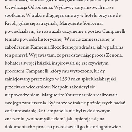
filozoficzny, podczas gdy w księgarniach pojawiła się moja
Cywilizacja Odrodzenia. Wydawcy zorganizowali nasze
spotkanie. W trakcie długiej rozmowy w hotelu przy rue de
Rivoli, gdzie się zatrzymała, Marguerite Yourcenar
powiedziała mi, że rozważała uczynienie z postaci Campanelli
tematu powieści historycznej. W nocie zamieszczonej w
zakończeniu Kamienia filozoficznego zdradza, jak wpadła na
ten pomysł. Wyjawia tam, że przedstawiając proces Zenona,
bohatera swojej książki, inspirowała się rzeczywistym
procesem Campanelli, który mu wytoczono, kiedy
zainicjowany przez niego w 1599 roku spisek kalabryjski
przeciwko wicekrólowi Neapolu zakończył się
niepowodzeniem. Marguerite Yourcenar nie zrealizowała
swojego zamierzenia. Być może w trakcie późniejszych badań
zorientowała się, że Campanella nie był w dosłownym
znaczeniu „wolnomyślicielem”, jak, opierając się na
dokumentach z procesu przedstawiali go historiografowie z