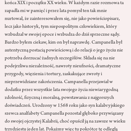
końca XIX i początku XX wieku. W każdym razie rozmowa ta
zapadła mi w pamięć i przez lata pomysł ten tak mnie
nurtował, że zainteresowałem się, nie jako powieściopisarz,
lecz jako historyk, tym niepospolitym człowiekiem, który
wzbudzał w swojej epoce i wzbudza do dziś sprzeczne sądy.
Bardzo byłem ciekaw, kim on był naprawdę. Campanella był
autentyczną postacią powieściową i do relacji o jego życiu nie
potrzeba dorzucać żadnych szczegółów. Składa się na nie
podejrzliwa niezależność, nawroty nieufności, dramatyczne
przygody, więzienia i tortury, zaskakujące zwroty i
nieprzewidziane zakończenia. Campanella przejawiał w
dodatku przez wszystkie lata swojego życia niewiarygodną
zdolność, fizyczną i moralną, powstawania z najgorszych
doświadczeń. Urodzony w 1568 roku jako syn kalabryjskiego
szewca analfabety Campanella pozostał głęboko przywiązany
do swojej ojczystej Kalabrii, choć opuścił ją na zawsze w wieku
trzydziestu jeden lat. Pokażmy więc tu pokrótce tę odległą