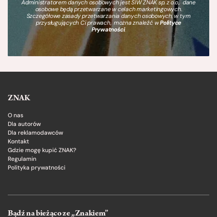
Administratorem danych osobowych jest SIW ZNAK sp. z o.o., dane
osobowe będą przetwarzane w celach marketingowych.
Szczegółowe zasady przetwarzania danych osobowych, w tym
przysługujących Ci prawach, można znaleźć w
Polityce
Prywatności
.
ZNAK
O nas
Dla autorów
Dla reklamodawców
Kontakt
Gdzie mogę kupić ZNAK?
Regulamin
Polityka prywatności
Bądź na bieżąco ze „Znakiem”