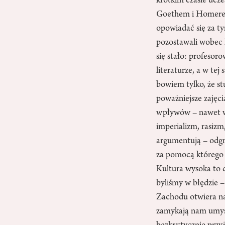
krótkim czasie ucze
Goethem i Homerem
opowiadać się za ty
pozostawali wobec l
się stało: profesoro
literaturze, a w te
bowiem tylko, że st
poważniejsze zajęci
wpływów – nawet w 
imperializm, rasizm
argumentują – odgr
za pomocą którego o
Kultura wysoka to c
byliśmy w błędzie –
Zachodu otwiera na
zamykają nam umysł