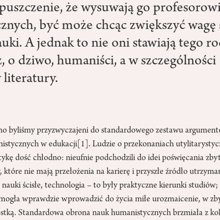
puszczenie, że wysuwają go profesorowi
cznych, być może chcąc zwiększyć wagę 
uki. A jednak to nie oni stawiają tego r
z, o dziwo, humaniści, a w szczególności
literatury.
wno byliśmy przyzwyczajeni do standardowego zestawu argumen
istycznych w edukacji
[1]
. Ludzie o przekonaniach utylitarysty
ykę dość chłodno: nieufnie podchodzili do idei poświęcania zbyt 
, które nie mają przełożenia na karierę i przyszłe źródło utrzyma
 nauki ścisłe, technologia – to były praktyczne kierunki studiów; 
fii mogła wprawdzie wprowadzić do życia miłe urozmaicenie, w z
ostką. Standardowa obrona nauk humanistycznych brzmiała z kole