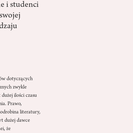
e i studenci
swojej
odzaju
tów dotyczących
cznych zwykle
dużej ilości czasu
nia. Prawo,
odrobina literatury,
byt dużej dawce
i, że