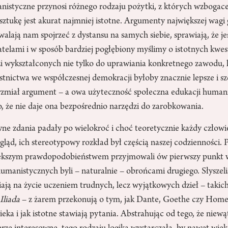
nistyczne przynosi różnego rodzaju pożytki, z których wzbogac
 sztukę jest akurat najmniej istotne. Argumenty największej wagi g
lają nam spojrzeć z dystansu na samych siebie, sprawiają, że je
elami i w sposób bardziej pogłębiony myślimy o istotnych kwes
i wykształconych nie tylko do uprawiania konkretnego zawodu, l
stnictwa we współczesnej demokracji byłoby znacznie lepsze i sz
 brzmiał argument – a owa użyteczność społeczna edukacji human
 że nie daje ona bezpośrednio narzędzi do zarobkowania.
ne zdania padały po wielokroć i choć teoretycznie każdy człow
gląd, ich stereotypowy rozkład był częścią naszej codzienności. 
iększym prawdopodobieństwem przyjmowali ów pierwszy punkt w
manistycznych byli – naturalnie – obrońcami drugiego. Słyszeli
biają na życie uczeniem trudnych, lecz wyjątkowych dzieł – takic
y
Iliada
– z żarem przekonują o tym, jak Dante, Goethe czy Home
ieka i jak istotne stawiają pytania. Abstrahując od tego, że niew