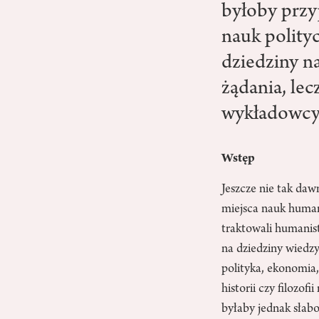
byłoby przy
nauk polity
dziedziny na
żądania, lec
wykładowcy 
Wstęp
Jeszcze nie tak da
miejsca nauk human
traktowali humanist
na dziedziny wiedzy
polityka, ekonomia,
historii czy filozo
byłaby jednak słab