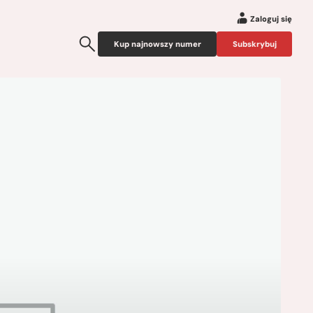
Zaloguj się
Kup najnowszy numer
Subskrybuj