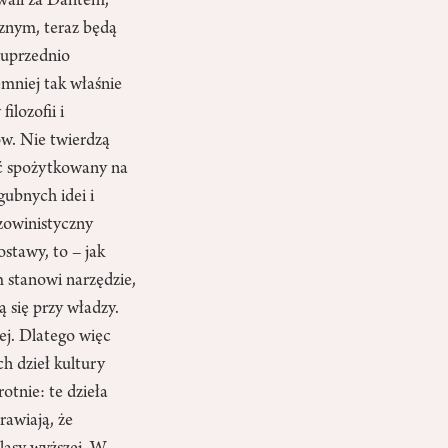
owali za Dantem,
znym, teraz będą
 uprzednio
emniej tak właśnie
ilozofii i
ów. Nie twierdzą
yć spożytkowany na
gubnych idei i
zowinistyczny
stawy, to – jak
 stanowi narzędzie,
 się przy władzy.
ej. Dlatego więc
h dzieł kultury
tnie: te dzieła
rawiają, że