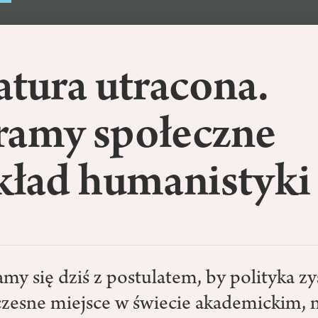
atura utracona.
ramy społeczne
kład humanistyki
y się dziś z postulatem, by polityka zy
czesne miejsce w świecie akademickim, 