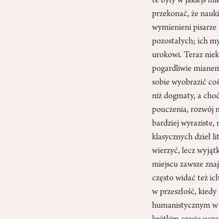
te były w jakiejś m
przekonać, że nauk
wymienieni pisarze 
pozostałych; ich myśl
urokowi. Teraz nieki
pogardliwie mianem
sobie wyobrazić coś
niż dogmaty, a cho
pouczenia, rozwój m
bardziej wyraziste
klasycznych dzieł li
wierzyć, lecz wyją
miejscu zawsze znaj
często widać też i
w przeszłość, kied
humanistycznym w e