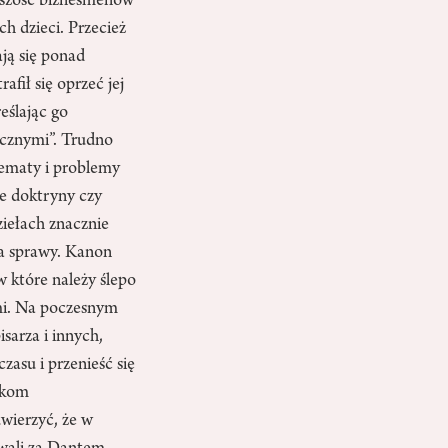
ększość biznesmenów
h dzieci. Przecież
ają się ponad
rafił się oprzeć jej
reślając go
ecznymi”. Trudno
ylematy i problemy
e doktryny czy
ziełach znacznie
ia sprawy. Kanon
 w które należy ślepo
mi. Na poczesnym
sarza i innych,
asu i przenieść się
ukom
wierzyć, że w