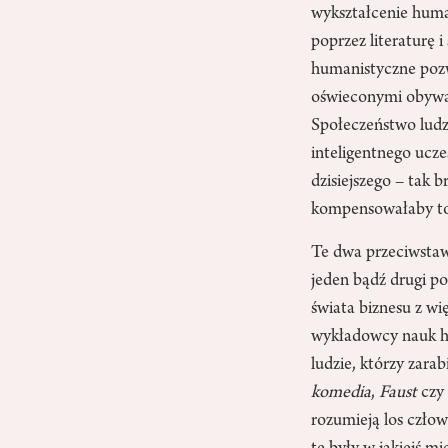
wykształcenie huma
poprzez literaturę i
humanistyczne pozwa
oświeconymi obywat
Społeczeństwo ludz
inteligentnego ucze
dzisiejszego – tak
kompensowałaby to,
Te dwa przeciwstaw
jeden bądź drugi po
świata biznesu z w
wykładowcy nauk hu
ludzie, którzy zara
komedia
,
Faust
cz
rozumieją los człow