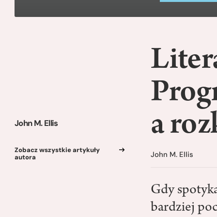
Liter
Prog
a roz
John M. Ellis
Zobacz wszystkie artykuły
John M. Ellis
autora
Gdy spotykam
bardziej po