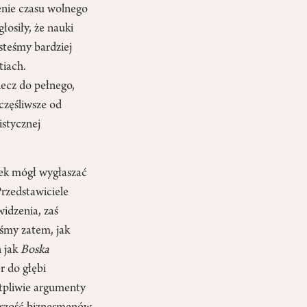
enie czasu wolnego
łosiły, że nauki
steśmy bardziej
tiach.
ecz do pełnego,
częśliwsze od
istycznej
iek mógł wygłaszać
Przedstawiciele
idzenia, zaś
śmy zatem, jak
h jak
Boska
r do głębi
ątpliwie argumenty