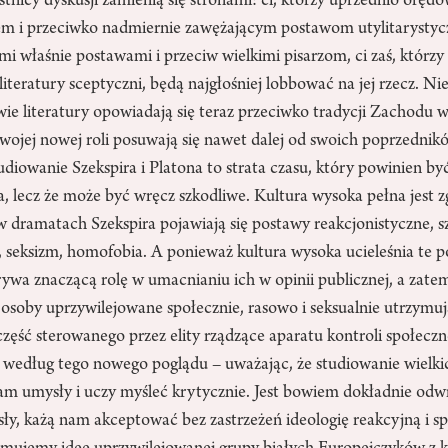
stnicy dyskusji zamienią się stronami: ci, którzy uprzednio oręd
 i przeciwko nadmiernie zawężającym postawom utylitarystyc
mi właśnie postawami i przeciw wielkimi pisarzom, ci zaś, którzy
iteratury sceptyczni, będą najgłośniej lobbować na jej rzecz. Ni
wie literatury opowiadają się teraz przeciwko tradycji Zachodu w f
j swojej nowej roli posuwają się nawet dalej od swoich poprzednik
udiowanie Szekspira i Platona to strata czasu, który powinien b
a, lecz że może być wręcz szkodliwe. Kultura wysoka pełna jest z
dramatach Szekspira pojawiają się postawy reakcjonistyczne, s
, seksizm, homofobia. A ponieważ kultura wysoka ucieleśnia te po
ywa znaczącą rolę w umacnianiu ich w opinii publicznej, a zatem
soby uprzywilejowane społecznie, rasowo i seksualnie utrzymują
zęść sterowanego przez elity rządzące aparatu kontroli społeczn
 według tego nowego poglądu – uważając, że studiowanie wielkic
m umysły i uczy myśleć krytycznie. Jest bowiem dokładnie odwro
y, każą nam akceptować bez zastrzeżeń ideologię reakcyjną i sp