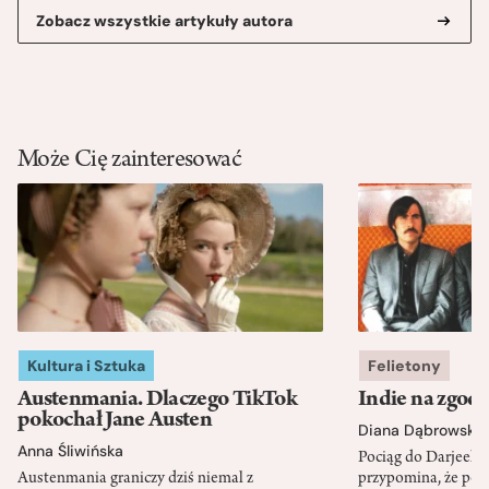
Zobacz wszystkie artykuły autora
Może Cię zainteresować
Kultura i Sztuka
Felietony
Austenmania. Dlaczego TikTok
Indie na zgod
pokochał Jane Austen
Diana Dąbrowska
Anna Śliwińska
Pociąg do Darjeeli
Austenmania graniczy dziś niemal z
przypomina, że po