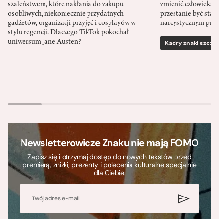
szaleństwem, które nakłania do zakupu
zmienić człowieka d
osobliwych, niekoniecznie przydatnych
przestanie być sta
gadżetów, organizacji przyjęć i cosplayów w
narcystycznym pro
stylu regencji. Dlaczego TikTok pokochał
uniwersum Jane Austen?
Kadry znaki szcze
Newsletterowicze Znaku nie mają FOMO
Zapisz się i otrzymaj dostęp do nowych tekstów przed
premierą, zniżki, prezenty i polecenia kulturalne specjalnie
dla Ciebie.