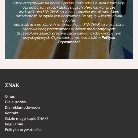
Chcę otrzymywać na podany przeze mnie adres e-mail informacje
o promocjach, produktach, usługach oferowanych przez
wydawnictwo SIW ZNAK sp. z o.o. z siedzibą w Krakowie. Mam
świadomość, że zgoda jest dobrowolna i mogę ją w każdej chwili
wycofać.
Administratorem danych osobowych jest SIW ZNAK sp. z o.o., dane
osobowe będą przetwarzane w celach marketingowych.
Szczegółowe zasady przetwarzania danych osobowych, w tym
przysługujących Ci prawach, można znaleźć w
Polityce
Prywatności
.
ZNAK
O nas
Dla autorów
Dla reklamodawców
Kontakt
Gdzie mogę kupić ZNAK?
Regulamin
Polityka prywatności