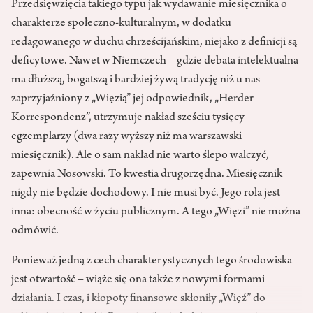
Przedsięwzięcia takiego typu jak wydawanie miesięcznika o
charakterze społeczno-kulturalnym, w dodatku
redagowanego w duchu chrześcijańskim, niejako z definicji są
deficytowe. Nawet w Niemczech – gdzie debata intelektualna
ma dłuższą, bogatszą i bardziej żywą tradycję niż u nas –
zaprzyjaźniony z „Więzią” jej odpowiednik, „Herder
Korrespondenz”, utrzymuje nakład sześciu tysięcy
egzemplarzy (dwa razy wyższy niż ma warszawski
miesięcznik). Ale o sam nakład nie warto ślepo walczyć,
zapewnia Nosowski. To kwestia drugorzędna. Miesięcznik
nigdy nie będzie dochodowy. I nie musi być. Jego rola jest
inna: obecność w życiu publicznym. A tego „Więzi” nie można
odmówić.
Ponieważ jedną z cech charakterystycznych tego środowiska
jest otwartość – wiąże się ona także z nowymi formami
działania. I czas, i kłopoty finansowe skłoniły „Więź” do