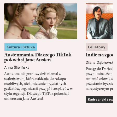
Kultura i Sztuka
Felietony
Austenmania. Dlaczego TikTok
Indie na zgod
pokochał Jane Austen
Diana Dąbrowska
Anna Śliwińska
Pociąg do Darjeeli
Austenmania graniczy dziś niemal z
przypomina, że po
szaleństwem, które nakłania do zakupu
zmienić człowieka d
osobliwych, niekoniecznie przydatnych
przestanie być sta
gadżetów, organizacji przyjęć i cosplayów w
narcystycznym pro
stylu regencji. Dlaczego TikTok pokochał
uniwersum Jane Austen?
Kadry znaki szcze