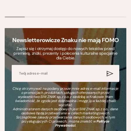
Newsletterowicze Znaku nie mają FOMO
Zapisz się i otrzymaj dostęp do nowych tekstów przed
premierą, zniżki, prezenty i polecenia kulturalne specjalnie
dla Ciebie.
Chcę otrzymywać na podany przeze mnie adres e-mail informacje
o promocjach, produktach, usługach oferowanych przez
wydawnictwo SIW ZNAK sp. z o.o. z siedzibą w Krakowie. Mam
świadomość, że zgoda jest dobrowolna i mogę ją w każdej chwili
wycofać.
Administratorem danych osobowych jest SIW ZNAK sp. z o.o., dane
osobowe będą przetwarzane w celach marketingowych.
Szczegółowe zasady przetwarzania danych osobowych, w tym
przysługujących Ci prawach, można znaleźć w
Polityce
Prywatności
.