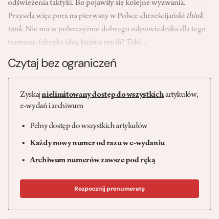
odświeżenia taktyki. Bo pojawiły się kolejne wyzwania.
Przyszła więc pora na pierwszy w Polsce chrześcijański
think
tank
. Nie ma w polszczyźnie dobrego odpowiednika dla tego
terminu: fabryka idei, kuźnia myśli? Taki…
Czytaj bez ograniczeń
Zyskaj
nielimitowany dostęp do wszystkich
artykułów,
e-wydań i archiwum
Pełny dostęp do wszystkich artykułów
Każdy nowy numer od razu w e-wydaniu
Archiwum numerów zawsze pod ręką
Rozpocznij prenumeratę