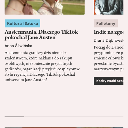
Kultura i Sztuka
Felietony
Austenmania. Dlaczego TikTok
Indie na zgod
pokochał Jane Austen
Diana Dąbrowska
Anna Śliwińska
Pociąg do Darjeeli
Austenmania graniczy dziś niemal z
przypomina, że po
szaleństwem, które nakłania do zakupu
zmienić człowieka d
osobliwych, niekoniecznie przydatnych
przestanie być sta
gadżetów, organizacji przyjęć i cosplayów w
narcystycznym pro
stylu regencji. Dlaczego TikTok pokochał
uniwersum Jane Austen?
Kadry znaki szcze