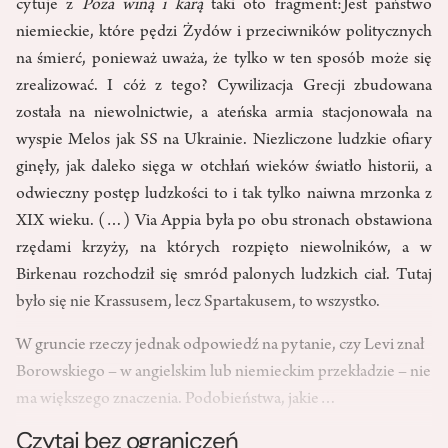
cytuje z
Poza winą i karą
taki oto fragment:Jest państwo
niemieckie, które pędzi Żydów i przeciwników politycznych
na śmierć, ponieważ uważa, że tylko w ten sposób może się
zrealizować. I cóż z tego? Cywilizacja Grecji zbudowana
została na niewolnictwie, a ateńska armia stacjonowała na
wyspie Melos jak SS na Ukrainie. Niezliczone ludzkie ofiary
ginęły, jak daleko sięga w otchłań wieków światło historii, a
odwieczny postęp ludzkości to i tak tylko naiwna mrzonka z
XIX wieku. (…) Via Appia była po obu stronach obstawiona
rzędami krzyży, na których rozpięto niewolników, a w
Birkenau rozchodził się smród palonych ludzkich ciał. Tutaj
było się nie Krassusem, lecz Spartakusem, to wszystko.
W gruncie rzeczy jednak odpowiedź na pytanie, czy Levi znał
Borowskiego – w angielskim lub niemieckim przekładzie – nie
ma większego znaczenia. Podobieństwa, jakie…
Czytaj bez ograniczeń