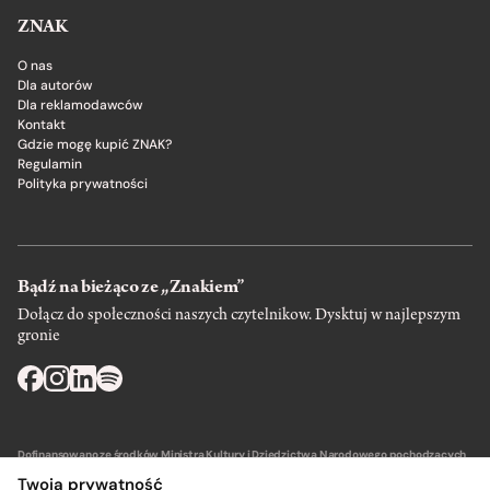
ZNAK
O nas
Dla autorów
Dla reklamodawców
Kontakt
Gdzie mogę kupić ZNAK?
Regulamin
Polityka prywatności
Bądź na bieżąco ze „Znakiem”
Dołącz do społeczności naszych czytelnikow. Dysktuj w najlepszym
gronie
Dofinansowano ze środków Ministra Kultury i Dziedzictwa Narodowego pochodzących
z Funduszu Promocji Kultury – państwowego funduszu celowego.
Twoja prywatność