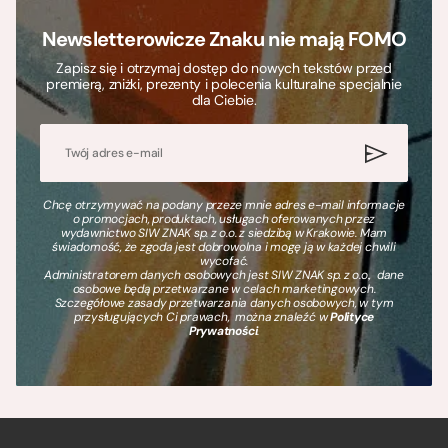
Newsletterowicze Znaku nie mają FOMO
Zapisz się i otrzymaj dostęp do nowych tekstów przed
premierą, zniżki, prezenty i polecenia kulturalne specjalnie
dla Ciebie.
Chcę otrzymywać na podany przeze mnie adres e-mail informacje
o promocjach, produktach, usługach oferowanych przez
wydawnictwo SIW ZNAK sp. z o.o. z siedzibą w Krakowie. Mam
świadomość, że zgoda jest dobrowolna i mogę ją w każdej chwili
wycofać.
Administratorem danych osobowych jest SIW ZNAK sp. z o.o., dane
osobowe będą przetwarzane w celach marketingowych.
Szczegółowe zasady przetwarzania danych osobowych, w tym
przysługujących Ci prawach, można znaleźć w
Polityce
Prywatności
.