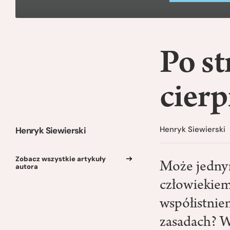
Po st
cierp
Henryk Siewierski
Henryk Siewierski
Zobacz wszystkie artykuły
Może jednym
autora
człowiekiem
współistnie
zasadach? Ws