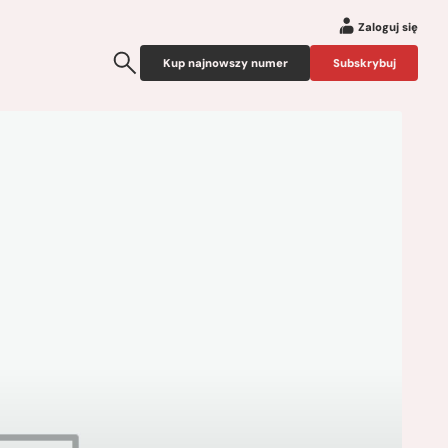
Zaloguj się
Kup najnowszy numer
Subskrybuj