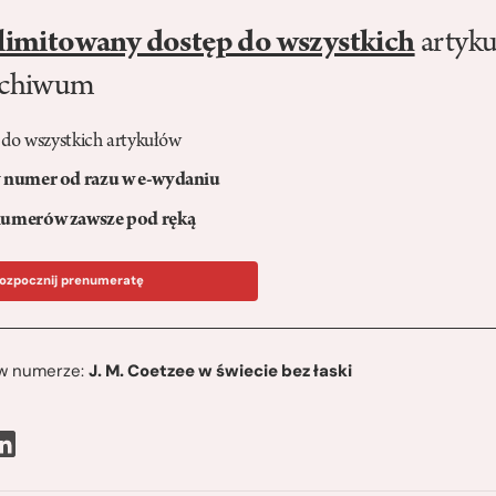
limitowany dostęp do wszystkich
artyku
rchiwum
 do wszystkich artykułów
numer od razu w e-wydaniu
umerów zawsze pod ręką
ozpocznij prenumeratę
ę w numerze:
J. M. Coetzee w świecie bez łaski