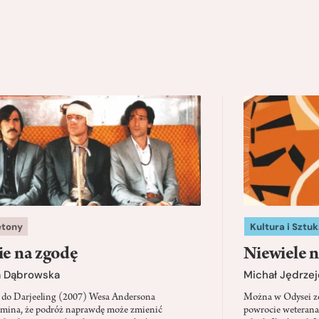
etony
Kultura i Sztuk
ie na zgodę
Niewiele n
a Dąbrowska
Michał Jędrzej
 do Darjeeling (2007) Wesa Andersona
Można w Odysei zo
mina, że podróż naprawdę może zmienić
powrocie weterana