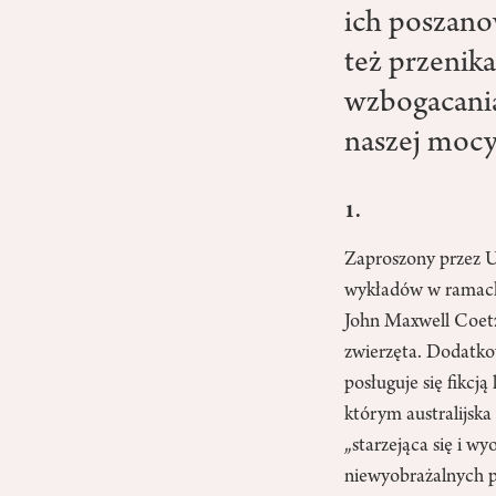
ich poszanow
też przenika
wzbogacania 
naszej mocy
1.
Zaproszony przez 
wykładów w ramach
John Maxwell Coetze
zwierzęta. Dodatko
posługuje się fikcj
którym australijska
„starzejąca się i 
niewyobrażalnych p