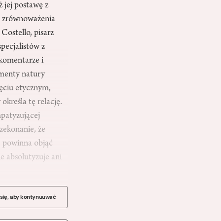
ż jej postawę z
dla zrównoważenia
Costello, pisarz
pecjalistów z
h komentarze i
umenty natury
jęciu etycznym,
określa tę relację.
mpatyzującej
zekonanie, że
” powinna objąć
ie absolutyzuje ani
 się, aby kontynuuwać