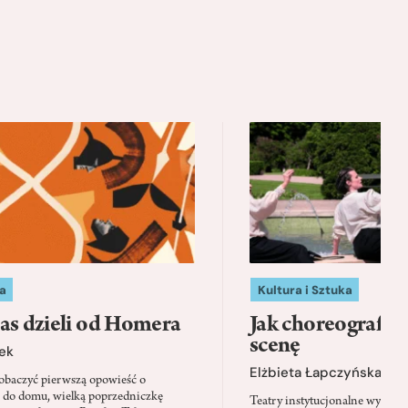
a
Kultura i Sztuka
as dzieli od Homera
Jak choreografia
scenę
ek
Elżbieta Łapczyńska
baczyć pierwszą opowieść o
 do domu, wielką poprzedniczkę
Teatry instytucjonalne wyobra