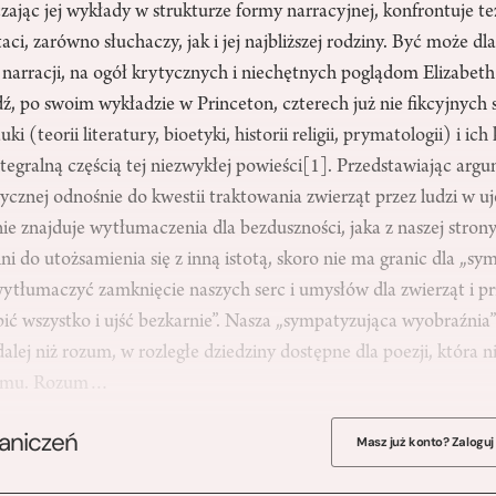
czając jej wykłady w strukturze formy narracyjnej, konfrontuje te
aci, zarówno słuchaczy, jak i jej najbliższej rodziny. Być może 
narracji, na ogół krytycznych i niechętnych poglądom Elizabeth 
, po swoim wykładzie w Princeton, czterech już nie fikcyjnych s
ki (teorii literatury, bioetyki, historii religii, prymatologii) i ic
integralną częścią tej niezwykłej powieści
[1]
. Przedstawiając arg
irycznej odnośnie do kwestii traktowania zwierząt przez ludzi w u
ie znajduje wytłumaczenia dla bezduszności, jaka z naszej strony 
ni do utożsamienia się z inną istotą, skoro nie ma granic dla „sy
wytłumaczyć zamknięcie naszych serc i umysłów dla zwierząt i pr
ić wszystko i ujść bezkarnie”. Nasza „sympatyzująca wyobraźnia
dalej niż rozum, w rozległe dziedziny dostępne dla poezji, która n
ozumu. Rozum…
raniczeń
Masz już konto? Zaloguj