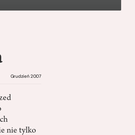
a
Grudzień 2007
rzed
o
ych
e nie tylko