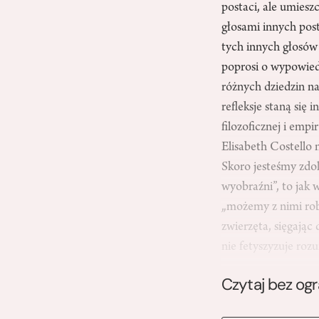
postaci, ale umiesz
głosami innych post
tych innych głosów 
poprosi o wypowiedź
różnych dziedzin nau
refleksje staną się 
filozoficznej i emp
Elisabeth Costello n
Skoro jesteśmy zdol
wyobraźni”, to jak 
„możemy z nimi rob
zwierzęta, sięgając 
nie fetyszyzuje r
Czytaj bez og