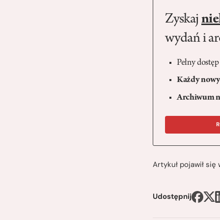
Zyskaj
nie
wydań i a
Pełny dostęp
Każdy nowy 
Archiwum n
R
Artykuł pojawił si
Udostępnij