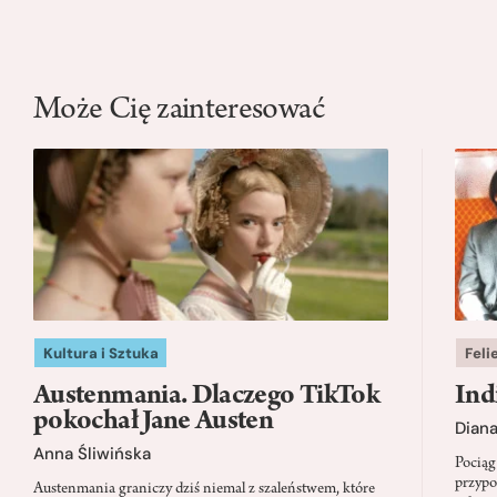
Może Cię zainteresować
Kultura i Sztuka
Feli
Austenmania. Dlaczego TikTok
Ind
pokochał Jane Austen
Dian
Anna Śliwińska
Pociąg
przypo
Austenmania graniczy dziś niemal z szaleństwem, które