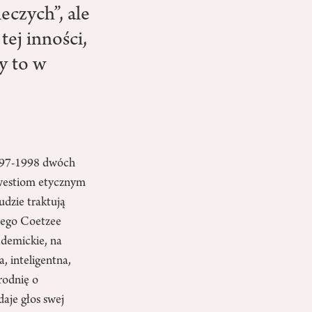
eczych”, ale
tej inności,
ży to w
1997-1998 dwóch
westiom etycznym
udzie traktują
znego Coetzee
ademickie, na
, inteligentna,
rodnię o
aje głos swej