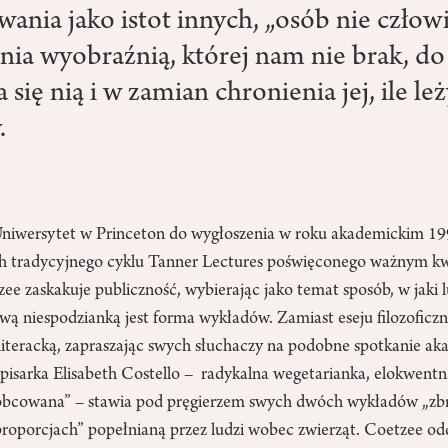
ania jako istot innych, „osób nie człowi
nia wyobraźnią, której nam nie brak, do 
się nią i w zamian chronienia jej, ile le
.
Uniwersytet w Princeton do wygłoszenia w roku akademickim 
 tradycyjnego cyklu Tanner Lectures poświęconego ważnym k
e zaskakuje publiczność, wybierając jako temat sposób, w jaki l
wą niespodzianką jest forma wykładów. Zamiast eseju filozofic
ą literacką, zapraszając swych słuchaczy na podobne spotkanie ak
 pisarka Elisabeth Costello – radykalna wegetarianka, elokwentna
wyobcowana” – stawia pod pręgierzem swych dwóch wykładów „zb
roporcjach” popełnianą przez ludzi wobec zwierząt. Coetzee odd