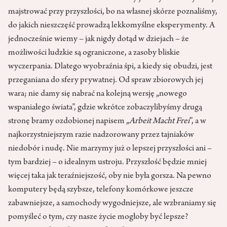
majstrować przy przyszłości, bo na własnej skórze poznaliśmy,
do jakich nieszczęść prowadzą lekkomyślne eksperymenty. A
jednocześnie wiemy – jak nigdy dotąd w dziejach – że
możliwości ludzkie są ograniczone, a zasoby bliskie
wyczerpania. Dlatego wyobraźnia śpi, a kiedy się obudzi, jest
przeganiana do sfery prywatnej. Od spraw zbiorowych jej
wara; nie damy się nabrać na kolejną wersję „nowego
wspaniałego świata”, gdzie wkrótce zobaczylibyśmy drugą
stronę bramy ozdobionej napisem „
Arbeit Macht Frei
”, a w
najkorzystniejszym razie nadzorowany przez tajniaków
niedobór i nudę. Nie marzymy już o lepszej przyszłości ani –
tym bardziej – o idealnym ustroju. Przyszłość będzie mniej
więcej taka jak teraźniejszość, oby nie była gorsza. Na pewno
komputery będą szybsze, telefony komórkowe jeszcze
zabawniejsze, a samochody wygodniejsze, ale wzbraniamy się
pomyśleć o tym, czy nasze życie mogłoby być lepsze?