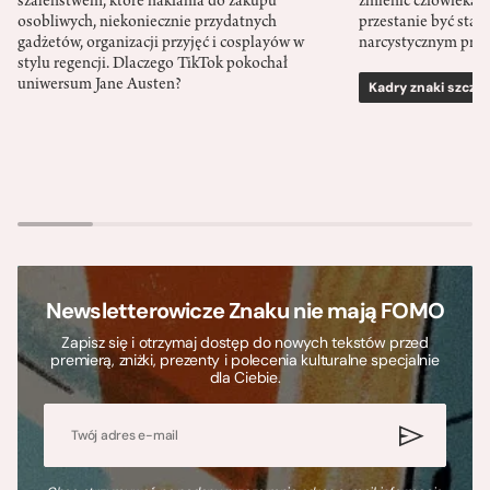
szaleństwem, które nakłania do zakupu
zmienić człowieka d
osobliwych, niekoniecznie przydatnych
przestanie być sta
gadżetów, organizacji przyjęć i cosplayów w
narcystycznym pro
stylu regencji. Dlaczego TikTok pokochał
uniwersum Jane Austen?
Kadry znaki szcze
Newsletterowicze Znaku nie mają FOMO
Zapisz się i otrzymaj dostęp do nowych tekstów przed
premierą, zniżki, prezenty i polecenia kulturalne specjalnie
dla Ciebie.