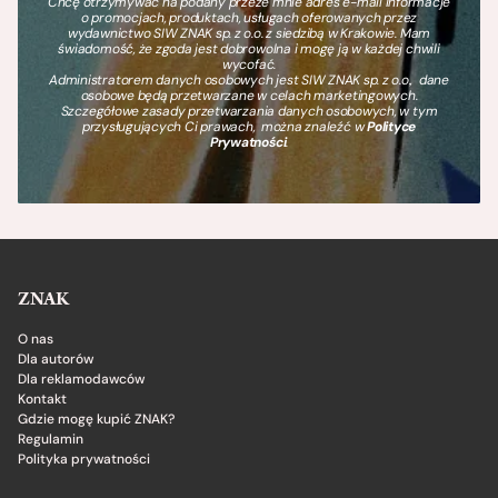
Chcę otrzymywać na podany przeze mnie adres e-mail informacje
o promocjach, produktach, usługach oferowanych przez
wydawnictwo SIW ZNAK sp. z o.o. z siedzibą w Krakowie. Mam
świadomość, że zgoda jest dobrowolna i mogę ją w każdej chwili
wycofać.
Administratorem danych osobowych jest SIW ZNAK sp. z o.o., dane
osobowe będą przetwarzane w celach marketingowych.
Szczegółowe zasady przetwarzania danych osobowych, w tym
przysługujących Ci prawach, można znaleźć w
Polityce
Prywatności
.
ZNAK
O nas
Dla autorów
Dla reklamodawców
Kontakt
Gdzie mogę kupić ZNAK?
Regulamin
Polityka prywatności