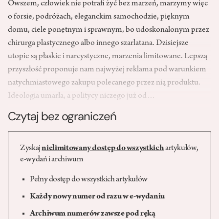
Owszem, człowiek nie potrafi żyć bez marzeń, marzymy więc
o forsie, podróżach, eleganckim samochodzie, pięknym
domu, ciele ponętnym i sprawnym, bo udoskonalonym przez
chirurga plastycznego albo innego szarlatana. Dzisiejsze
utopie są płaskie i narcystyczne, marzenia limitowane. Lepszą
przyszłość proponuje nam najwyżej reklama pod warunkiem
natychmiastowego zakupu polecanego przez nią produktu.
Ideologia umarła, a politycy niczego już od…
Czytaj bez ograniczeń
Zyskaj
nielimitowany dostęp do wszystkich
artykułów,
e-wydań i archiwum
Pełny dostęp do wszystkich artykułów
Każdy nowy numer od razu w e-wydaniu
Archiwum numerów zawsze pod ręką