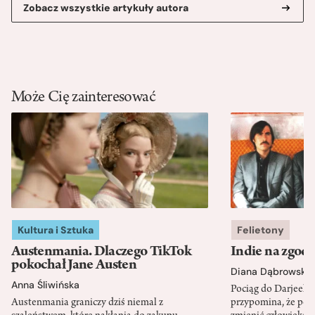
Zobacz wszystkie artykuły autora
Może Cię zainteresować
Kultura i Sztuka
Felietony
Austenmania. Dlaczego TikTok
Indie na zgod
pokochał Jane Austen
Diana Dąbrowska
Anna Śliwińska
Pociąg do Darjeeli
Austenmania graniczy dziś niemal z
przypomina, że po