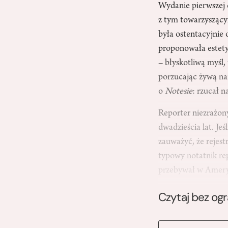
Wydanie pierwszej 
z tym towarzyszącym
była ostentacyjnie 
proponowała estetyk
– błyskotliwą myśl,
porzucając żywą na
o
Notesie
: rzucał n
Reporter niezrażony
dwadzieścia lat. Je
zauważyć, że rejes
typowy notatnik rep
przebywał w Amery
Czytaj bez og