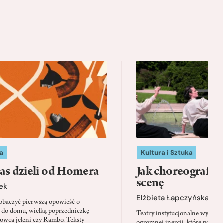
a
Kultura i Sztuka
as dzieli od Homera
Jak choreografia
scenę
ek
Elżbieta Łapczyńska
baczyć pierwszą opowieść o
 do domu, wielką poprzedniczkę
Teatry instytucjonalne wyobra
Łowca jeleni czy Rambo. Teksty
ogromnej inercji, które ponad 