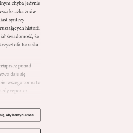
lnym chyba jedynie
wsza książka znów
iast syntezy
uszających historii
miał świadomość, że
Krzysztofa Karaska
ria
przez ponad
atwo daje się
 pierwszego tomu to
iedy reporter
 się, aby kontynuuwać