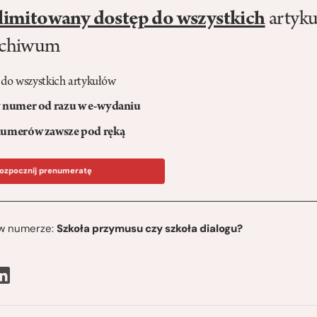
limitowany dostęp do wszystkich
artyku
rchiwum
 do wszystkich artykułów
numer od razu w e-wydaniu
umerów zawsze pod ręką
ozpocznij prenumeratę
ę w numerze:
Szkoła przymusu czy szkoła dialogu?