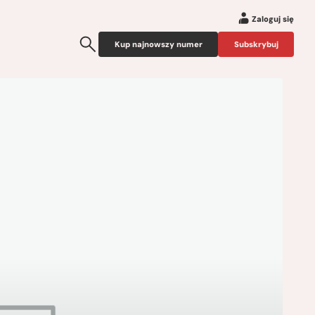
Zaloguj się
Kup najnowszy numer
Subskrybuj