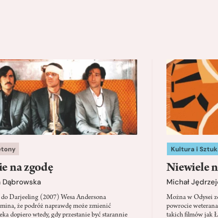
etony
Kultura i Sztuk
ie na zgodę
Niewiele n
a Dąbrowska
Michał Jędrzej
 do Darjeeling (2007) Wesa Andersona
Można w Odysei zo
mina, że podróż naprawdę może zmienić
powrocie weterana
eka dopiero wtedy, gdy przestanie być starannie
takich filmów jak 