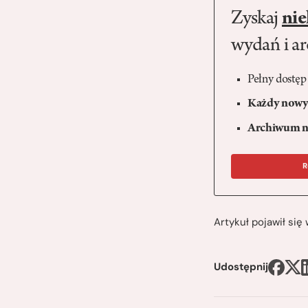
Zyskaj
nie
wydań i a
Pełny dostęp
Każdy nowy 
Archiwum n
R
Artykuł pojawił si
Udostępnij