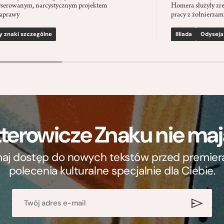
serowanym, narcystycznym projektem
Homera służyły zre
aprawy
pracy z żołnierzami
y znaki szczególne
Illiada
Odyseja
terowicze Znaku nie m
ymaj dostęp do nowych tekstów przed premierą, 
polecenia kulturalne specjalnie dla Ciebie.