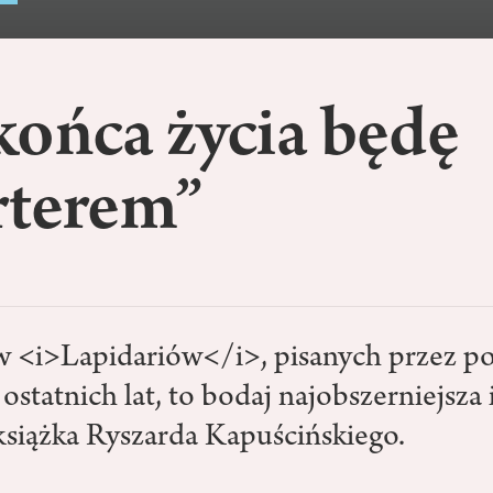
końca życia będę
rterem”
 <i>Lapidariów</i>, pisanych przez p
ostatnich lat, to bodaj najobszerniejsza 
książka Ryszarda Kapuścińskiego.