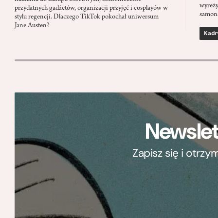
wyreży
przydatnych gadżetów, organizacji przyjęć i cosplayów w
samon
stylu regencji. Dlaczego TikTok pokochał uniwersum
Jane Austen?
Kadr
Newslet
Zapisz się i otrz