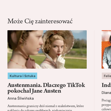
Może Cię zainteresować
Kultura i Sztuka
Feli
Austenmania. Dlaczego TikTok
Ind
pokochał Jane Austen
Dian
Anna Śliwińska
Pociąg
przypo
Austenmania graniczy dziś niemal z szaleństwem, które
człowi
nakłania do zakupu osobliwych, niekoniecznie