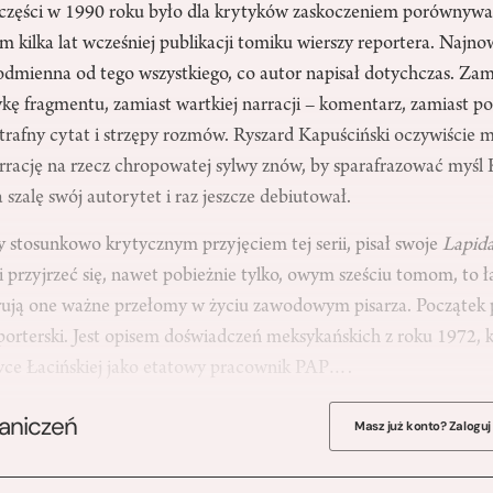
części w 1990 roku było dla krytyków zaskoczeniem porównywa
 kilka lat wcześniej publikacji tomiku wierszy reportera. Najno
odmienna od tego wszystkiego, co autor napisał dotychczas. Zam
ę fragmentu, zamiast wartkiej narracji – komentarz, zamiast por
 trafny cytat i strzępy rozmów. Ryszard Kapuściński oczywiście 
rrację na rzecz chropowatej sylwy znów, by sparafrazować myśl 
a szalę swój autorytet i raz jeszcze debiutował.
 stosunkowo krytycznym przyjęciem tej serii, pisał swoje
Lapida
śli przyjrzeć się, nawet pobieżnie tylko, owym sześciu tomom, to ł
trują one ważne przełomy w życiu zawodowym pisarza. Początek
orterski. Jest opisem doświadczeń meksykańskich z roku 1972, k
ce Łacińskiej jako etatowy pracownik PAP….
raniczeń
Masz już konto? Zaloguj