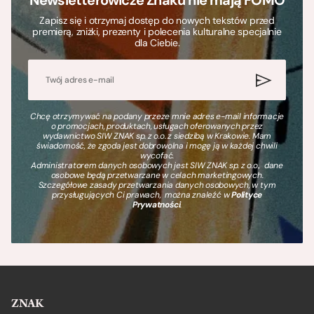
Newsletterowicze Znaku nie mają FOMO
Zapisz się i otrzymaj dostęp do nowych tekstów przed
premierą, zniżki, prezenty i polecenia kulturalne specjalnie
dla Ciebie.
Chcę otrzymywać na podany przeze mnie adres e-mail informacje
o promocjach, produktach, usługach oferowanych przez
wydawnictwo SIW ZNAK sp. z o.o. z siedzibą w Krakowie. Mam
świadomość, że zgoda jest dobrowolna i mogę ją w każdej chwili
wycofać.
Administratorem danych osobowych jest SIW ZNAK sp. z o.o., dane
osobowe będą przetwarzane w celach marketingowych.
Szczegółowe zasady przetwarzania danych osobowych, w tym
przysługujących Ci prawach, można znaleźć w
Polityce
Prywatności
.
ZNAK