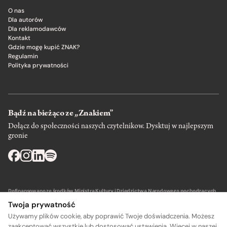
O nas
Dla autorów
Dla reklamodawców
Kontakt
Gdzie mogę kupić ZNAK?
Regulamin
Polityka prywatności
Bądź na bieżąco ze „Znakiem”
Dołącz do społeczności naszych czytelnikow. Dysktuj w najlepszym
gronie
Dofinansowano ze środków Ministra Kultury i Dziedzictwa Narodowego pochodzących
z Funduszu Promocji Kultury – państwowego funduszu celowego.
Twoja prywatność
Używamy plików cookie, aby poprawić Twoje doświadczenia. Możesz
zaakceptować wszystkie lub dostosować ustawienia. Więcej w naszej