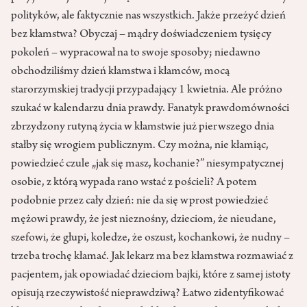
polityków, ale faktycznie nas wszystkich. Jakże przeżyć dzień
bez kłamstwa? Obyczaj – mądry doświadczeniem tysięcy
pokoleń – wypracował na to swoje sposoby; niedawno
obchodziliśmy dzień kłamstwa i kłamców, mocą
starorzymskiej tradycji przypadający 1 kwietnia. Ale próżno
szukać w kalendarzu dnia prawdy. Fanatyk prawdomówności
zbrzydzony rutyną życia w kłamstwie już pierwszego dnia
stałby się wrogiem publicznym. Czy można, nie kłamiąc,
powiedzieć czule „jak się masz, kochanie?” niesympatycznej
osobie, z którą wypada rano wstać z pościeli? A potem
podobnie przez cały dzień: nie da się wprost powiedzieć
mężowi prawdy, że jest nieznośny, dzieciom, że nieudane,
szefowi, że głupi, koledze, że oszust, kochankowi, że nudny –
trzeba trochę kłamać. Jak lekarz ma bez kłamstwa rozmawiać z
pacjentem, jak opowiadać dzieciom bajki, które z samej istoty
opisują rzeczywistość nieprawdziwą? Łatwo zidentyfikować