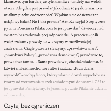
kłamstwo, tym bardziej że tyle kłamliwej tandety nas wokół
otacza. Ale gdzie jest prawda? Jak odnaleźć jej złote ziarno w
miałkim piachu codzienności? W jakim sicie odsiewać ten
uciążliwy balast? No i jaka prawda? A może czyja? Sceptyczne
pytanie Poncjusza Piłata: „cóż to jest prawda?”, dźwięczy nad
światem bez zadowalającej odpowiedzi. A przecież – jeśli
wciąż szukamy prawdy, to wierzymy w możliwość jej
znalezienia. Ciągle przecież słyszymy: „prawdziwa wiara”,
„prawdziwi Polacy”, „prawdziwa demokracja”, prawdziwe to,
prawdziwe tamto… Same prawdziwki, chociaż wiadomo, że
łatwiej znaleźć muchomora albo i szatana. „Prawda nas
wyzwoli!” – wołają faceci, którzy właśnie dostali wypieków na
twarzy od wertowania teczek z wiadomymi donosami. Cóż to
jest prawda? Pamiętajmy, że Jezus na pytanie Piłata nie udzielił
odpowiedzi,…
Czytaj bez ograniczeń