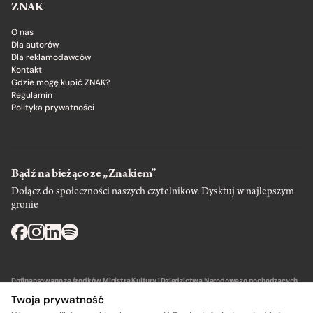
ZNAK
O nas
Dla autorów
Dla reklamodawców
Kontakt
Gdzie mogę kupić ZNAK?
Regulamin
Polityka prywatności
Bądź na bieżąco ze „Znakiem”
Dołącz do społeczności naszych czytelnikow. Dysktuj w najlepszym
gronie
Dofinansowano ze środków Ministra Kultury i Dziedzictwa Narodowego pochodzących
z Funduszu Promocji Kultury – państwowego funduszu celowego.
Twoja prywatność