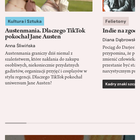
Kultura i Sztuka
Felietony
Austenmania. Dlaczego TikTok
Indie na zgod
pokochał Jane Austen
Diana Dąbrowska
Anna Śliwińska
Pociąg do Darjeeli
Austenmania graniczy dziś niemal z
przypomina, że po
szaleństwem, które nakłania do zakupu
zmienić człowieka d
osobliwych, niekoniecznie przydatnych
przestanie być sta
gadżetów, organizacji przyjęć i cosplayów w
narcystycznym pro
stylu regencji. Dlaczego TikTok pokochał
uniwersum Jane Austen?
Kadry znaki szcze