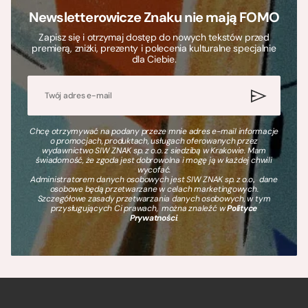
Newsletterowicze Znaku nie mają FOMO
Zapisz się i otrzymaj dostęp do nowych tekstów przed
premierą, zniżki, prezenty i polecenia kulturalne specjalnie
dla Ciebie.
Chcę otrzymywać na podany przeze mnie adres e-mail informacje
o promocjach, produktach, usługach oferowanych przez
wydawnictwo SIW ZNAK sp. z o.o. z siedzibą w Krakowie. Mam
świadomość, że zgoda jest dobrowolna i mogę ją w każdej chwili
wycofać.
Administratorem danych osobowych jest SIW ZNAK sp. z o.o., dane
osobowe będą przetwarzane w celach marketingowych.
Szczegółowe zasady przetwarzania danych osobowych, w tym
przysługujących Ci prawach, można znaleźć w
Polityce
Prywatności
.