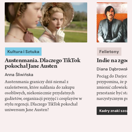
Kultura i Sztuka
Felietony
Austenmania. Dlaczego TikTok
Indie na zgod
pokochał Jane Austen
Diana Dąbrowska
Anna Śliwińska
Pociąg do Darjeeli
Austenmania graniczy dziś niemal z
przypomina, że po
szaleństwem, które nakłania do zakupu
zmienić człowieka d
osobliwych, niekoniecznie przydatnych
przestanie być sta
gadżetów, organizacji przyjęć i cosplayów w
narcystycznym pro
stylu regencji. Dlaczego TikTok pokochał
uniwersum Jane Austen?
Kadry znaki szcze