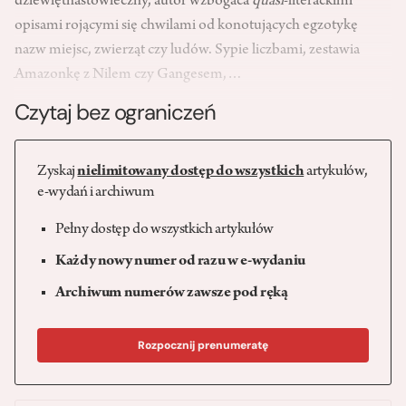
dziewiętnastowieczny, autor wzbogaca
quasi
-literackimi
opisami rojącymi się chwilami od konotujących egzotykę
nazw miejsc, zwierząt czy ludów. Sypie liczbami, zestawia
Amazonkę z Nilem czy Gangesem,…
Czytaj bez ograniczeń
Zyskaj
nielimitowany dostęp do wszystkich
artykułów,
e-wydań i archiwum
Pełny dostęp do wszystkich artykułów
Każdy nowy numer od razu w e-wydaniu
Archiwum numerów zawsze pod ręką
Rozpocznij prenumeratę