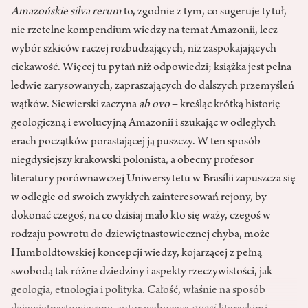
Amazońskie silva rerum
to, zgodnie z tym, co sugeruje tytuł,
nie rzetelne kompendium wiedzy na temat Amazonii, lecz
wybór szkiców raczej rozbudzających, niż zaspokajających
ciekawość. Więcej tu pytań niż odpowiedzi; książka jest pełna
ledwie zarysowanych, zapraszających do dalszych przemyśleń
wątków. Siewierski zaczyna
ab ovo
– kreśląc krótką historię
geologiczną i ewolucyjną Amazonii i szukając w odległych
erach początków porastającej ją puszczy. W ten sposób
niegdysiejszy krakowski polonista, a obecny profesor
literatury porównawczej Uniwersytetu w Brasílii zapuszcza się
w odległe od swoich zwykłych zainteresowań rejony, by
dokonać czegoś, na co dzisiaj mało kto się waży, czegoś w
rodzaju powrotu do dziewiętnastowiecznej chyba, może
Humboldtowskiej koncepcji wiedzy, kojarzącej z pełną
swobodą tak różne dziedziny i aspekty rzeczywistości, jak
geologia, etnologia i polityka. Całość, właśnie na sposób