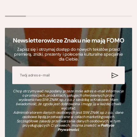
Newsletterowicze Znaku nie mają FOMO
Zapisz się i otrzymaj dostęp do nowych tekstów przed
premierą, zniżki, prezenty i polecenia kulturalne specjalnie
dla Ciebie.
Chcę otrzymywać na podany przeze mnie adres e-mail informacje
o promocjach, produktach, usługach oferowanych przez
wydawnictwo SIW ZNAK sp. z o.o. z siedzibą w Krakowie. Mam
świadomość, że zgoda jest dobrowolna i mogę ją w każdej chwili
wycofać.
Administratorem danych osobowych jest SIW ZNAK sp. z o.o., dane
osobowe będą przetwarzane w celach marketingowych.
Szczegółowe zasady przetwarzania danych osobowych, w tym
przysługujących Ci prawach, można znaleźć w
Polityce
Prywatności
.