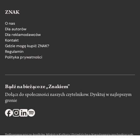
ZNAK
O nas
Dla autorów
Dla reklamodawców
Kontakt
Gdzie mogę kupić ZNAK?
Regulamin
Polityka prywatności
Bądź na bieżąco ze „Znakiem”
Dołącz do społeczności naszych czytelnikow. Dysktuj w najlepszym
gronie
Dofinansowano ze środków Ministra Kultury i Dziedzictwa Narodowego pochodzących
z Funduszu Promocji Kultury – państwowego funduszu celowego.