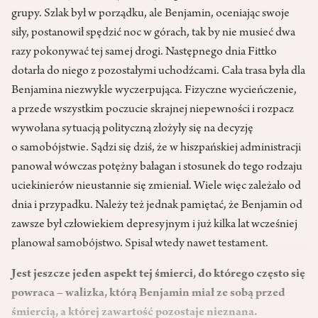
grupy. Szlak był w porządku, ale Benjamin, oceniając swoje
siły, postanowił spędzić noc w górach, tak by nie musieć dwa
razy pokonywać tej samej drogi. Następnego dnia Fittko
dotarła do niego z pozostałymi uchodźcami. Cała trasa była dla
Benjamina niezwykle wyczerpująca. Fizyczne wycieńczenie,
a przede wszystkim poczucie skrajnej niepewności i rozpacz
wywołana sytuacją polityczną złożyły się na decyzję
o samobójstwie. Sądzi się dziś, że w hiszpańskiej administracji
panował wówczas potężny bałagan i stosunek do tego rodzaju
uciekinierów nieustannie się zmieniał. Wiele więc zależało od
dnia i przypadku. Należy też jednak pamiętać, że Benjamin od
zawsze był człowiekiem depresyjnym i już kilka lat wcześniej
planował samobójstwo. Spisał wtedy nawet testament.
Jest jeszcze jeden aspekt tej śmierci, do którego często się
powraca – walizka, którą Benjamin miał ze sobą przed
śmiercią, a której zawartość pozostaje nieznana.