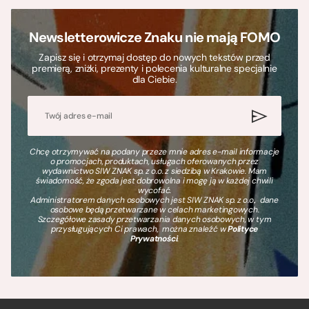
Newsletterowicze Znaku nie mają FOMO
Zapisz się i otrzymaj dostęp do nowych tekstów przed
premierą, zniżki, prezenty i polecenia kulturalne specjalnie
dla Ciebie.
Chcę otrzymywać na podany przeze mnie adres e-mail informacje
o promocjach, produktach, usługach oferowanych przez
wydawnictwo SIW ZNAK sp. z o.o. z siedzibą w Krakowie. Mam
świadomość, że zgoda jest dobrowolna i mogę ją w każdej chwili
wycofać.
Administratorem danych osobowych jest SIW ZNAK sp. z o.o., dane
osobowe będą przetwarzane w celach marketingowych.
Szczegółowe zasady przetwarzania danych osobowych, w tym
przysługujących Ci prawach, można znaleźć w
Polityce
Prywatności
.