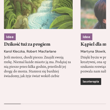
Idee
Idee
Dzikość tuż za progiem
Kąpiel dla mó
Karol Kleczka
,
Robert Macfarlane
Martyna Słowik
,
J
Jeśli możesz, chodź pieszo. Znajdź swoją
Dzięki byciu w przy
rzekę. Niemal każde miasto ją ma. Podążaj za
kreatywni, ona spr
nią pieszo przez kilka godzin, prześledź jej
szukaniu rozwiązań
drogę do morza. Staniesz się bardziej
pozwala nam nabra
świadomy, jak żyje świat wokół ciebie
lasoterapia