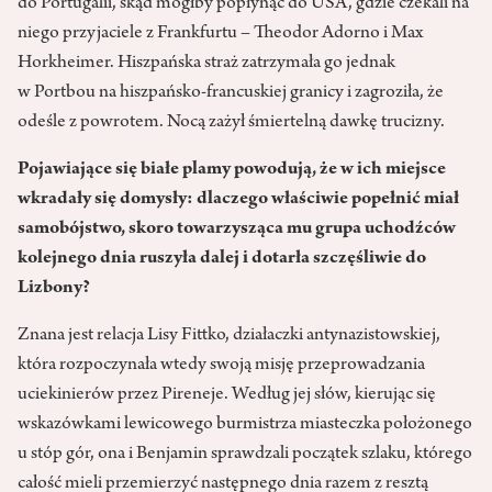
do Portugalii, skąd mógłby popłynąć do USA, gdzie czekali na
niego przyjaciele z Frankfurtu – Theodor Adorno i Max
Horkheimer. Hiszpańska straż zatrzymała go jednak
w Portbou na hiszpańsko-francuskiej granicy i zagroziła, że
odeśle z powrotem. Nocą zażył śmiertelną dawkę trucizny.
Pojawiające się białe plamy powodują, że w ich miejsce
wkradały się domysły: dlaczego właściwie popełnić miał
samobójstwo, skoro towarzysząca mu grupa uchodźców
kolejnego dnia ruszyła dalej i dotarła szczęśliwie do
Lizbony?
Znana jest relacja Lisy Fittko, działaczki antynazistowskiej,
która rozpoczynała wtedy swoją misję przeprowadzania
uciekinierów przez Pireneje. Według jej słów, kierując się
wskazówkami lewicowego burmistrza miasteczka położonego
u stóp gór, ona i Benjamin sprawdzali początek szlaku, którego
całość mieli przemierzyć następnego dnia razem z resztą