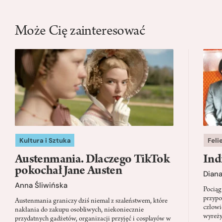
Może Cię zainteresować
Kultura i Sztuka
Feli
Austenmania. Dlaczego TikTok
Ind
pokochał Jane Austen
Dian
Anna Śliwińska
Pociąg
przypo
Austenmania graniczy dziś niemal z szaleństwem, które
człowi
nakłania do zakupu osobliwych, niekoniecznie
wyreży
przydatnych gadżetów, organizacji przyjęć i cosplayów w