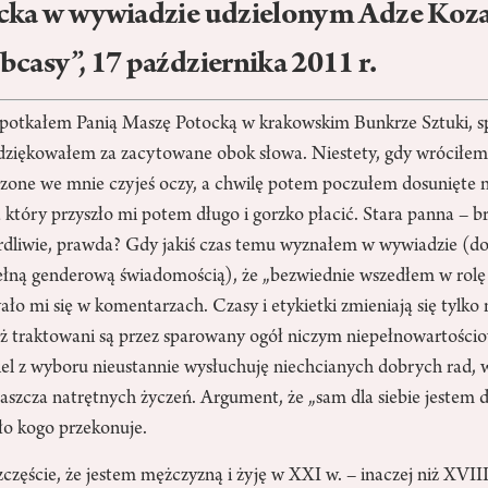
cka w wywiadzie udzielonym Adze Koz
casy”, 17 października 2011 r.
spotkałem Panią Maszę Potocką w krakowskim Bunkrze Sztuki, s
odziękowałem za zacytowane obok słowa. Niestety, gdy wróciłem 
zone we mnie czyjeś oczy, a chwilę potem poczułem dosunięte n
 który przyszło mi potem długo i gorzko płacić. Stara panna – b
ardliwie, prawda? Gdy jakiś czas temu wyznałem w wywiadzie (
 pełną genderową świadomością), że „bezwiednie wszedłem w rolę
ło mi się w komentarzach. Czasy i etykietki zmieniają się tylko 
ż traktowani są przez sparowany ogół niczym niepełnowartości
giel z wyboru nieustannie wysłuchuję niechcianych dobrych rad, 
łaszcza natrętnych życzeń. Argument, że „sam dla siebie jestem 
ło kogo przekonuje.
częście, że jestem mężczyzną i żyję w XXI w. – inaczej niż XVII