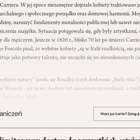
 Carriera. W jej epoce niezamężne dojrzałe kobiety traktowano j
riarchalnego i społecznego porządku oraz domowej harmonii. Mog
dziny, naruszyć fundamenty moralności publicznej lub nawet ni
iczenia majątku. Sytuacja potęgowała się, gdy były artystkami, 
dla mężczyzn. Jeszcze w 1826 r., blisko 70 lat po śmierci Carrie
Foscolo pisał, że wybitne kobiety „są w Italii rzadkością, nie pat
ktuje jako potwory talentu, nie szczędzi się im nieuniknionych cie
ykiem natury” jawiła się Rosalba (czyli dosłownie „biała róża”
 w Wenecji – jej ojciec Andrea był zamożnym prawnikiem, a matk
 i hafciarką. Miała…
raniczeń
Masz już konto? Zaloguj