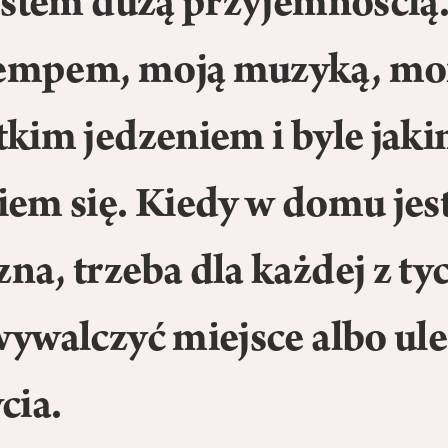
jestem dużą przyjemnością.
empem, moją muzyką, m
tkim jedzeniem i byle jak
iem się. Kiedy w domu jes
na, trzeba dla każdej z ty
wywalczyć miejsce albo ule
cia.