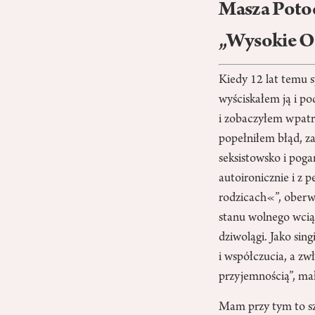
Masza Poto
„Wysokie Ob
Kiedy 12 lat temu 
wyściskałem ją i p
i zobaczyłem wpatr
popełniłem błąd, za
seksistowsko i pog
autoironicznie i z
rodzicach«”, oberwa
stanu wolnego wcią
dziwolągi. Jako sin
i współczucia, a zw
przyjemnością”, ma
Mam przy tym to sz