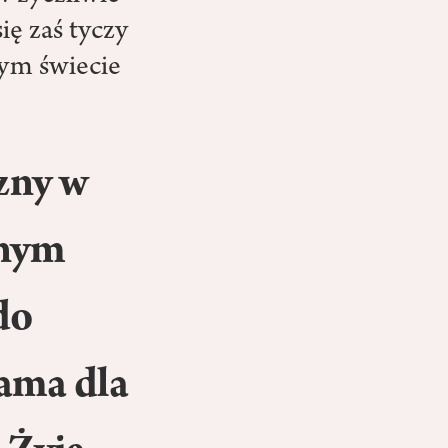
ię zaś tyczy
tym świecie
zny w
onym
do
sama dla