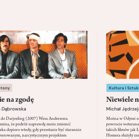
etony
Kultura i Sztuk
ie na zgodę
Niewiele n
a Dąbrowska
Michał Jędrzej
 do Darjeeling (2007) Wesa Andersona
Można w Odysei zo
mina, że podróż naprawdę może zmienić
powrocie weterana
eka dopiero wtedy, gdy przestanie być starannie
takich filmów jak 
serowanym, narcystycznym projektem
Homera służyły zre