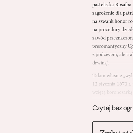
pastelistka Rosalba
zagrożenie dla pat
na szwank honor ro
na procedury dziedz
zawód przeznaczony 
preromantyczny Ugo 
z podziwem, ale tra
drwiną”.
Takim właśnie „wybr
12 stycznia 1673 r.
wziętą koronczarką
Czytaj bez og