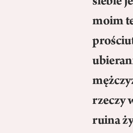
siebie 
moim t
prościu
ubieran
mężczyz
rzeczy 
ruina ży