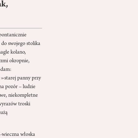
ak,
pontanicznie
do swojego stolika
agle kolano,
rzmi okropnie,
dodam:
 »starej panny przy
na pozór – ludzie
owe, niekompletne
wyrazów troski
dużą
I-wieczna włoska