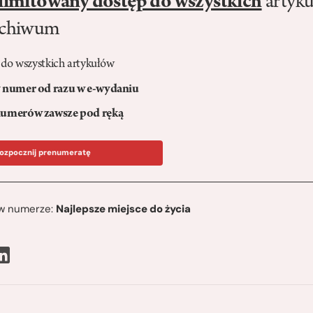
limitowany dostęp do wszystkich
artyku
rchiwum
 do wszystkich artykułów
numer od razu w e-wydaniu
umerów zawsze pod ręką
ozpocznij prenumeratę
ę w numerze:
Najlepsze miejsce do życia