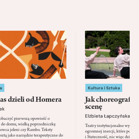
a
Kultura i Sztuka
as dzieli od Homera
Jak choreografia
scenę
ek
Elżbieta Łapczyńska
baczyć pierwszą opowieść o
 do domu, wielką poprzedniczkę
Teatry instytucjonalne wyobra
Łowca jeleni czy Rambo. Teksty
ogromnej inercji, które ponad 
sztą jako narzędzie terapeutyczne do
i Stateczność, nic więc dziwne