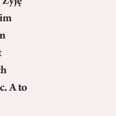
 Żyję
oim
im
t
ch
c. A to