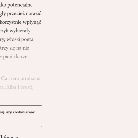
ako potencjalne
ły przecież narazić
ekorzystnie wpłynąć
czyli wybierały
ry, włoski poeta
rzy się na nie
rpień i karze
) Carriera urodzona
a, Alba Foresti,
 się, aby kontynuuwać