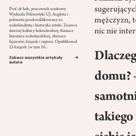
sugerujących
Prof. dr hab., pracownik naukowy
Wydziału Polonistyki UJ. Anglista i
mężczyzn, t
polonista przekwalifikowany na
niderlandystę i historyka sztuki. Znawca
nic nie inte
dawnej kultury holenderskiej, tłumacz
literatury niderlandzkiej, zbieracz
fajansów, książek i rupieci. Opublikował
25 książek (w tym 10...
Dlaczeg
Zobacz wszystkie artykuły
autora
domu? 
samotni
takiego