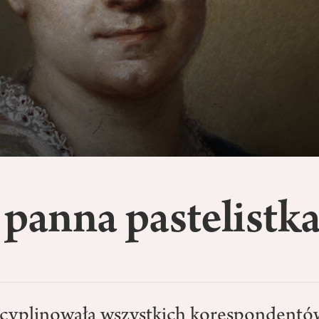
 panna pastelistk
cyplinowała wszystkich korespondentów