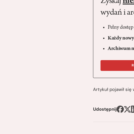
Zyskaj
nie
wydań i a
Pełny dostęp
Każdy nowy 
Archiwum n
R
Artykuł pojawił si
Udostępnij