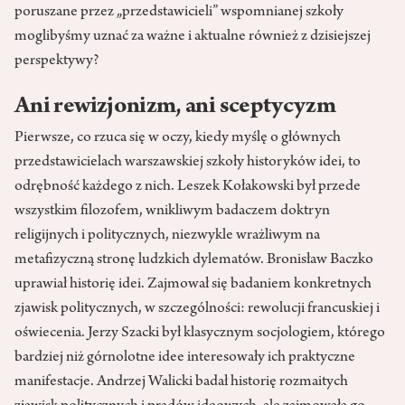
poruszane przez „przedstawicieli” wspomnianej szkoły
moglibyśmy uznać za ważne i aktualne również z dzisiejszej
perspektywy?
Ani rewizjonizm, ani sceptycyzm
Pierwsze, co rzuca się w oczy, kiedy myślę o głównych
przedstawicielach warszawskiej szkoły historyków idei, to
odrębność każdego z nich. Leszek Kołakowski był przede
wszystkim filozofem, wnikliwym badaczem doktryn
religijnych i politycznych, niezwykle wrażliwym na
metafizyczną stronę ludzkich dylematów. Bronisław Baczko
uprawiał historię idei. Zajmował się badaniem konkretnych
zjawisk politycznych, w szczególności: rewolucji francuskiej i
oświecenia. Jerzy Szacki był klasycznym socjologiem, którego
bardziej niż górnolotne idee interesowały ich praktyczne
manifestacje. Andrzej Walicki badał historię rozmaitych