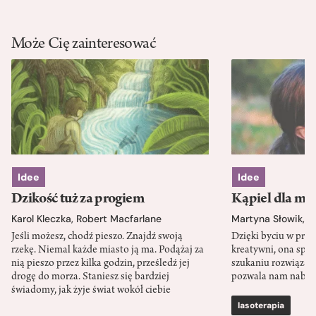
Może Cię zainteresować
Idee
Idee
Dzikość tuż za progiem
Kąpiel dla mó
Karol Kleczka
,
Robert Macfarlane
Martyna Słowik
,
J
Jeśli możesz, chodź pieszo. Znajdź swoją
Dzięki byciu w przy
rzekę. Niemal każde miasto ją ma. Podążaj za
kreatywni, ona spr
nią pieszo przez kilka godzin, prześledź jej
szukaniu rozwiązań
drogę do morza. Staniesz się bardziej
pozwala nam nabra
świadomy, jak żyje świat wokół ciebie
lasoterapia