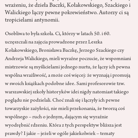
wrażeniu, że dzieła Baczki, Kołakowskiego, Szackiego i
Walickiego łączy pewne pokrewieństwo. Autorzy ci są
tropicielami antynomii.
Osobliwa to była szkoła. Ci, którzy w latach 50. i 60.
uczęszczali na zajęcia prowadzone przez Leszka
Kołakowskiego, Bronisława Baczkę, Jerzego Szackiego czy
Andrzeja Walickiego, mieli wyraźne poczucie, że wspomniani
mistrzowie są myślicielami jednego nurtu, że łączy ich pewna
wspólna wrażliwość, a może coś więcej: że wyznają i promują
w swoich książkach podobne idee. Sami profesorowie tzw.
warszawskiej szkoły historyków idei nigdy natomiast takiego
poglądu nie podzielali. Choć znali się i łączyły ich pewne
towarzyskie zażyłości, nie mieli przekonania, że tworzą coś
wspólnego – ruch o jednym, dającym się wyraźnie
wyodrębnić rdzeniu. Która z tych perspektyw bliższa jest
prawdy? I jakie – jeżeli w ogóle jakiekolwiek – tematy