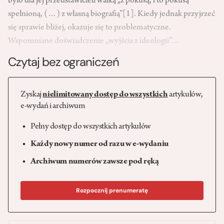
było dla jej przedstawicieli walką „z pokusą, i to pokusą
spełnioną, (…) z własną biografią”
[1]
.
Kiedy jednak przyjrzeć
się sprawie bliżej, okazuje się to problematyczne.
Wspomniane doświadczenie „wyjścia z ideologii”…
Czytaj bez ograniczeń
Zyskaj
nielimitowany dostęp do wszystkich
artykułów,
e-wydań i archiwum
Pełny dostęp do wszystkich artykułów
Każdy nowy numer od razu w e-wydaniu
Archiwum numerów zawsze pod ręką
Rozpocznij prenumeratę