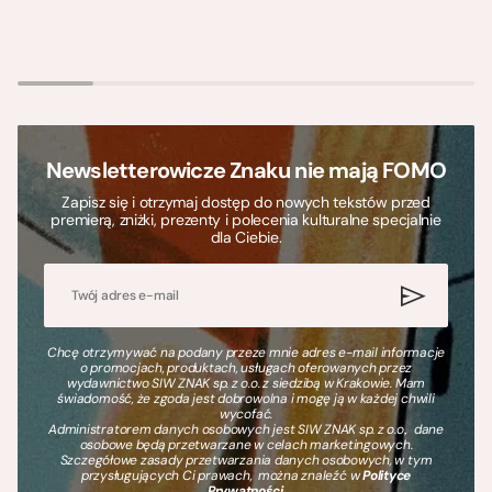
Newsletterowicze Znaku nie mają FOMO
Zapisz się i otrzymaj dostęp do nowych tekstów przed
premierą, zniżki, prezenty i polecenia kulturalne specjalnie
dla Ciebie.
Chcę otrzymywać na podany przeze mnie adres e-mail informacje
o promocjach, produktach, usługach oferowanych przez
wydawnictwo SIW ZNAK sp. z o.o. z siedzibą w Krakowie. Mam
świadomość, że zgoda jest dobrowolna i mogę ją w każdej chwili
wycofać.
Administratorem danych osobowych jest SIW ZNAK sp. z o.o., dane
osobowe będą przetwarzane w celach marketingowych.
Szczegółowe zasady przetwarzania danych osobowych, w tym
przysługujących Ci prawach, można znaleźć w
Polityce
Prywatności
.