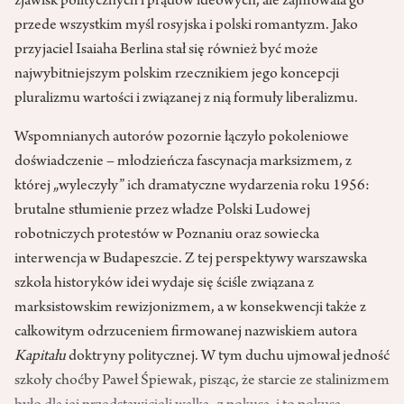
zjawisk politycznych i prądów ideowych, ale zajmowała go
przede wszystkim myśl rosyjska i polski romantyzm. Jako
przyjaciel Isaiaha Berlina stał się również być może
najwybitniejszym polskim rzecznikiem jego koncepcji
pluralizmu wartości i związanej z nią formuły liberalizmu.
Wspomnianych autorów pozornie łączyło pokoleniowe
doświadczenie – młodzieńcza fascynacja marksizmem, z
której „wyleczyły” ich dramatyczne wydarzenia roku 1956:
brutalne stłumienie przez władze Polski Ludowej
robotniczych protestów w Poznaniu oraz sowiecka
interwencja w Budapeszcie. Z tej perspektywy warszawska
szkoła historyków idei wydaje się ściśle związana z
marksistowskim rewizjonizmem, a w konsekwencji także z
całkowitym odrzuceniem firmowanej nazwiskiem autora
Kapitału
doktryny politycznej. W tym duchu ujmował jedność
szkoły choćby Paweł Śpiewak, pisząc, że starcie ze stalinizmem