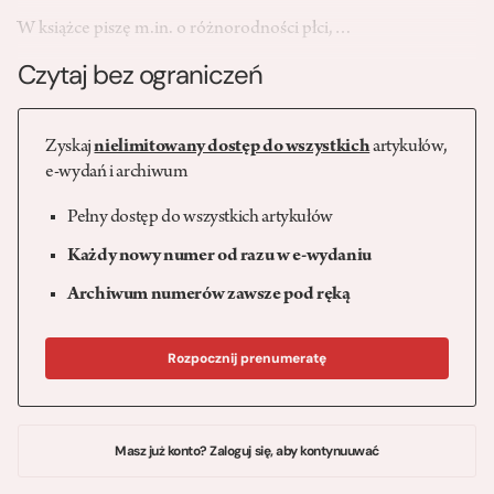
W książce piszę m.in. o różnorodności płci,…
Czytaj bez ograniczeń
Zyskaj
nielimitowany dostęp do wszystkich
artykułów,
e-wydań i archiwum
Pełny dostęp do wszystkich artykułów
Każdy nowy numer od razu w e-wydaniu
Archiwum numerów zawsze pod ręką
Rozpocznij prenumeratę
Masz już konto? Zaloguj się, aby kontynuuwać