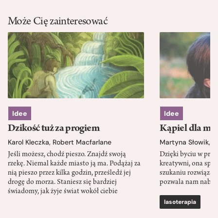
Może Cię zainteresować
Idee
Idee
Dzikość tuż za progiem
Kąpiel dla mó
Karol Kleczka
,
Robert Macfarlane
Martyna Słowik
,
J
Jeśli możesz, chodź pieszo. Znajdź swoją
Dzięki byciu w przy
rzekę. Niemal każde miasto ją ma. Podążaj za
kreatywni, ona spr
nią pieszo przez kilka godzin, prześledź jej
szukaniu rozwiązań
drogę do morza. Staniesz się bardziej
pozwala nam nabra
świadomy, jak żyje świat wokół ciebie
lasoterapia