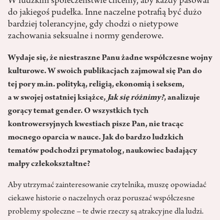
W ludzkim społeczeństwie chcemy, aby każdy pasował
do jakiegoś pudełka. Inne naczelne potrafią być dużo
bardziej tolerancyjne, gdy chodzi o nietypowe
zachowania seksualne i normy genderowe.
Wydaje się, że niestraszne Panu żadne współczesne wojny
kulturowe. W swoich publikacjach zajmował się Pan do
tej pory m.in. polityką, religią, ekonomią i seksem,
a w swojej ostatniej książce,
Jak się różnimy?
, analizuje
gorący temat gender. O wszystkich tych
kontrowersyjnych kwestiach pisze Pan, nie tracąc
mocnego oparcia w nauce. Jak do bardzo ludzkich
tematów podchodzi prymatolog, naukowiec badający
małpy człekokształtne?
Aby utrzymać zainteresowanie czytelnika, muszę opowiadać
ciekawe historie o naczelnych oraz poruszać współczesne
problemy społeczne – te dwie rzeczy są atrakcyjne dla ludzi.