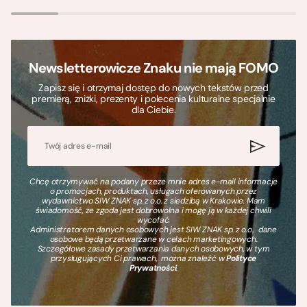
Newsletterowicze Znaku nie mają FOMO
Zapisz się i otrzymaj dostęp do nowych tekstów przed
premierą, zniżki, prezenty i polecenia kulturalne specjalnie
dla Ciebie.
Chcę otrzymywać na podany przeze mnie adres e-mail informacje
o promocjach, produktach, usługach oferowanych przez
wydawnictwo SIW ZNAK sp. z o.o. z siedzibą w Krakowie. Mam
świadomość, że zgoda jest dobrowolna i mogę ją w każdej chwili
wycofać.
Administratorem danych osobowych jest SIW ZNAK sp. z o.o., dane
osobowe będą przetwarzane w celach marketingowych.
Szczegółowe zasady przetwarzania danych osobowych, w tym
przysługujących Ci prawach, można znaleźć w
Polityce
Prywatności
.