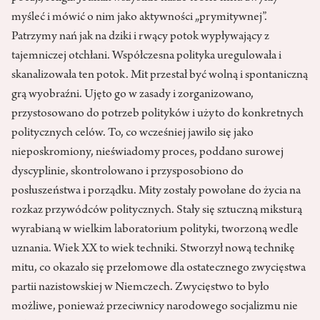
myśleć i mówić o nim jako aktywności „prymitywnej”.
Patrzymy nań jak na dziki i rwący potok wypływający z
tajemniczej otchłani. Współczesna polityka uregulowała i
skanalizowała ten potok. Mit przestał być wolną i spontaniczną
grą wyobraźni. Ujęto go w zasady i zorganizowano,
przystosowano do potrzeb polityków i użyto do konkretnych
politycznych celów. To, co wcześniej jawiło się jako
nieposkromiony, nieświadomy proces, poddano surowej
dyscyplinie, skontrolowano i przysposobiono do
posłuszeństwa i porządku. Mity zostały powołane do życia na
rozkaz przywódców politycznych. Stały się sztuczną miksturą
wyrabianą w wielkim laboratorium polityki, tworzoną wedle
uznania. Wiek XX to wiek techniki. Stworzył nową technikę
mitu, co okazało się przełomowe dla ostatecznego zwycięstwa
partii nazistowskiej w Niemczech. Zwycięstwo to było
możliwe, ponieważ przeciwnicy narodowego socjalizmu nie