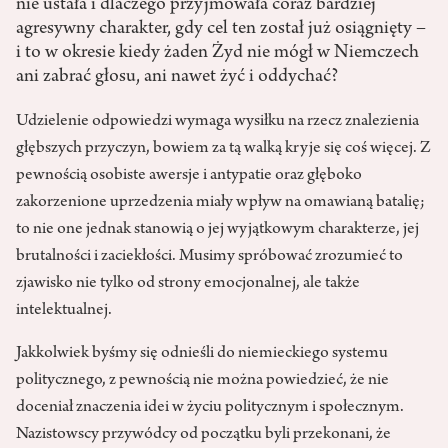
nie ustała i dlaczego przyjmowała coraz bardziej
agresywny charakter, gdy cel ten został już osiągnięty –
i to w okresie kiedy żaden Żyd nie mógł w Niemczech
ani zabrać głosu, ani nawet żyć i oddychać?
Udzielenie odpowiedzi wymaga wysiłku na rzecz znalezienia
głębszych przyczyn, bowiem za tą walką kryje się coś więcej. Z
pewnością osobiste awersje i antypatie oraz głęboko
zakorzenione uprzedzenia miały wpływ na omawianą batalię;
to nie one jednak stanowią o jej wyjątkowym charakterze, jej
brutalności i zaciekłości. Musimy spróbować zrozumieć to
zjawisko nie tylko od strony emocjonalnej, ale także
intelektualnej.
Jakkolwiek byśmy się odnieśli do niemieckiego systemu
politycznego, z pewnością nie można powiedzieć, że nie
doceniał znaczenia idei w życiu politycznym i społecznym.
Nazistowscy przywódcy od początku byli przekonani, że