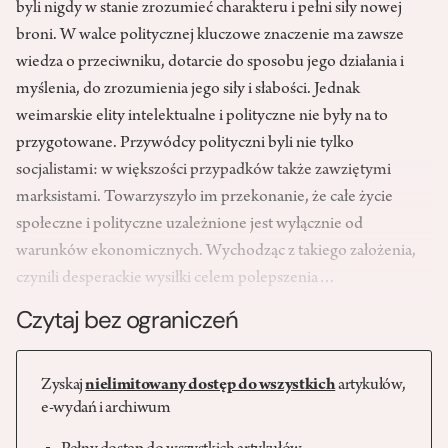
byli nigdy w stanie zrozumieć charakteru i pełni siły nowej
broni. W walce politycznej kluczowe znaczenie ma zawsze
wiedza o przeciwniku, dotarcie do sposobu jego działania i
myślenia, do zrozumienia jego siły i słabości. Jednak
weimarskie elity intelektualne i polityczne nie były na to
przygotowane. Przywódcy polityczni byli nie tylko
socjalistami: w większości przypadków także zawziętymi
marksistami. Towarzyszyło im przekonanie, że całe życie
społeczne i polityczne uzależnione jest wyłącznie od
warunków ekonomicznych. Wychodząc z takiego założenia,
czynili desperackie wysiłki celem polepszenia…
Czytaj bez ograniczeń
Zyskaj
nielimitowany dostęp do wszystkich
artykułów,
e-wydań i archiwum