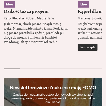
Idee
Idee
Dzikość tuż za progiem
Kąpiel dla mó
Karol Kleczka
,
Robert Macfarlane
Martyna Słowik
,
J
Jeśli możesz, chodź pieszo. Znajdź swoją
Dzięki byciu w przy
rzekę. Niemal każde miasto ją ma. Podążaj za
kreatywni, ona spr
nią pieszo przez kilka godzin, prześledź jej
szukaniu rozwiązań
drogę do morza. Staniesz się bardziej
pozwala nam nabra
świadomy, jak żyje świat wokół ciebie
lasoterapia
Newsletterowicze Znaku nie mają FOMO
Zapisz się i otrzymaj dostęp do nowych tekstów przed
premierą, zniżki, prezenty i polecenia kulturalne specjalnie
dla Ciebie.