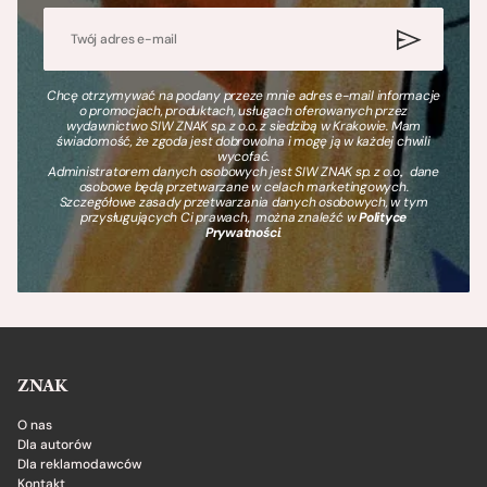
Chcę otrzymywać na podany przeze mnie adres e-mail informacje
o promocjach, produktach, usługach oferowanych przez
wydawnictwo SIW ZNAK sp. z o.o. z siedzibą w Krakowie. Mam
świadomość, że zgoda jest dobrowolna i mogę ją w każdej chwili
wycofać.
Administratorem danych osobowych jest SIW ZNAK sp. z o.o., dane
osobowe będą przetwarzane w celach marketingowych.
Szczegółowe zasady przetwarzania danych osobowych, w tym
przysługujących Ci prawach, można znaleźć w
Polityce
Prywatności
.
ZNAK
O nas
Dla autorów
Dla reklamodawców
Kontakt