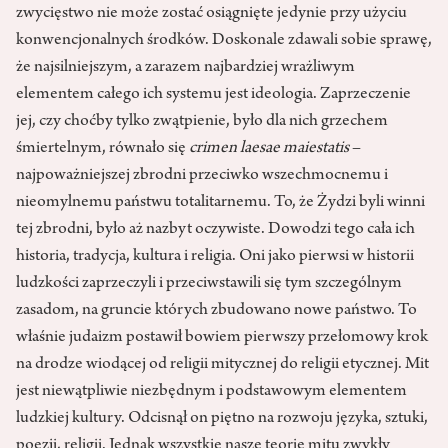
zwycięstwo nie może zostać osiągnięte jedynie przy użyciu
konwencjonalnych środków. Doskonale zdawali sobie sprawę,
że najsilniejszym, a zarazem najbardziej wrażliwym
elementem całego ich systemu jest ideologia. Zaprzeczenie
jej, czy choćby tylko zwątpienie, było dla nich grzechem
śmiertelnym, równało się
crimen laesae maiestatis
–
najpoważniejszej zbrodni przeciwko wszechmocnemu i
nieomylnemu państwu totalitarnemu. To, że Żydzi byli winni
tej zbrodni, było aż nazbyt oczywiste. Dowodzi tego cała ich
historia, tradycja, kultura i religia. Oni jako pierwsi w historii
ludzkości zaprzeczyli i przeciwstawili się tym szczególnym
zasadom, na gruncie których zbudowano nowe państwo. To
właśnie judaizm postawił bowiem pierwszy przełomowy krok
na drodze wiodącej od religii mitycznej do religii etycznej. Mit
jest niewątpliwie niezbędnym i podstawowym elementem
ludzkiej kultury. Odcisnął on piętno na rozwoju języka, sztuki,
poezji, religii. Jednak wszystkie nasze teorie mitu zwykły