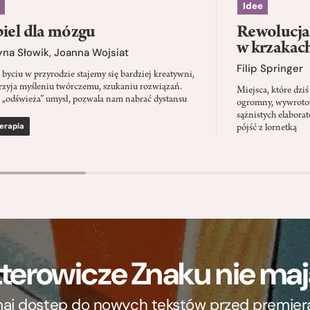
Idee
iel dla mózgu
Rewolucja 
w krzakac
yna Słowik
,
Joanna Wojsiat
Filip Springer
 byciu w przyrodzie stajemy się bardziej kreatywni,
rzyja myśleniu twórczemu, szukaniu rozwiązań.
Miejsca, które dz
 „odświeża” umysł, pozwala nam nabrać dystansu
ogromny, wywrotowy
sążnistych elabora
erapia
pójść z lornetką
terowicze Znaku nie m
ymaj dostęp do nowych tekstów przed premierą, 