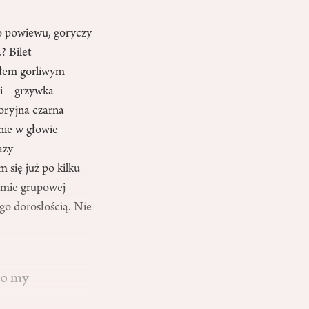
go powiewu, goryczy
? Bilet
yłem gorliwym
i – grzywka
oryjna czarna
nie w głowie
azy –
się już po kilku
ormie grupowej
go dorosłością. Nie
lbo my