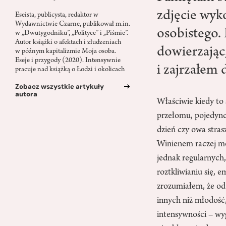
zdjęcie wyk
Eseista, publicysta, redaktor w
Wydawnictwie Czarne, publikował m.in.
osobistego.
w „Dwutygodniku”, „Polityce” i „Piśmie”.
Autor książki o afektach i złudzeniach
dowierzając
w późnym kapitalizmie Moja osoba.
Eseje i przygody (2020). Intensywnie
i zajrzałem 
pracuje nad książką o Łodzi i okolicach
Zobacz wszystkie artykuły
autora
Właściwie kiedy to 
przełomu, pojedyncz
dzień czy owa stra
Winienem raczej mów
jednak regularnych
roztkliwianiu się, 
zrozumiałem, że od 
innych niż młodość,
intensywności – wyg