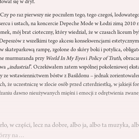
ował się w dryf.
 Czy po raz pierwszy nie poczułem tego, tego czegoś, lodowate
sercu i ustach, na koncercie Depeche Mode w Łodzi zimą 2010 r.
mek, mój brat cioteczny, który wiedział, że w czasach liceum b
Depeszów z wszelkimi tego akcesu konsekwencjami estetycznym
w skateparkową rampę, zgolone do skóry boki i potylica, obligat
rne murmuranda przy
World In My Eyes
i
Policy of Truth
, obraca
owa „
industrial
”. Oczekiwałem zatem wspólnej pokoleniowej ekst
y ze wstawiennictwem bóstw z Basildonu – jednak zorientowałem 
, że uczestniczę w zlocie osób przed czterdziestką, w jakiejś f
udzaniu dawno nieużywanych mięśni i emocji z odrętwienia zwane
o, w części, lecz na dobre, albo ja, albo ta muzyka, a
tórzy na…