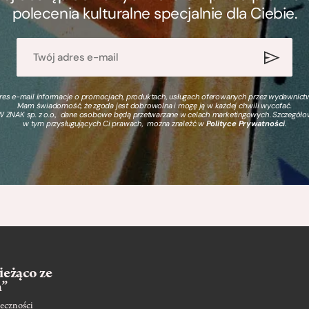
polecenia kulturalne specjalnie dla Ciebie.
s e-mail informacje o promocjach, produktach, usługach oferowanych przez wydawnictwo
Mam świadomość, że zgoda jest dobrowolna i mogę ją w każdej chwili wycofać.
 ZNAK sp. z o.o., dane osobowe będą przetwarzane w celach marketingowych. Szczegół
w tym przysługujących Ci prawach, można znaleźć w
Polityce Prywatności
.
ieżąco ze
m”
eczności