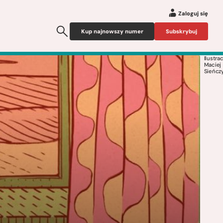
Zaloguj się
Kup najnowszy numer
Subskrybuj
Ilustrac
Maciej
Sieńcz