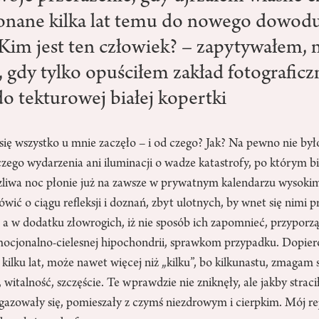
onane kilka lat temu do nowego dowod
 Kim jest ten człowiek? – zapytywałem, 
, gdy tylko opuściłem zakład fotograficz
do tekturowej białej kopertki
się wszystko u mnie zaczęło – i od czego? Jak? Na pewno nie by
ego wydarzenia ani iluminacji o wadze katastrofy, po którym bi
szliwa noc płonie już na zawsze w prywatnym kalendarzu wysoki
ić o ciągu refleksji i doznań, zbyt ulotnych, by wnet się nimi pr
, a w dodatku złowrogich, iż nie sposób ich zapomnieć, przypor
emocjonalno-cielesnej hipochondrii, sprawkom przypadku. Dopier
kilku lat, może nawet więcej niż „kilku”, bo kilkunastu, zmagam s
 witalność, szczęście. Te wprawdzie nie zniknęły, ale jakby straci
azowały się, pomieszały z czymś niezdrowym i cierpkim. Mój rejs