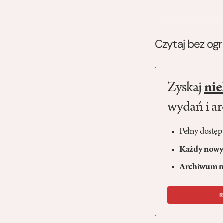
Czytaj bez og
Zyskaj
nie
wydań i a
Pełny dostęp
Każdy nowy 
Archiwum n
R