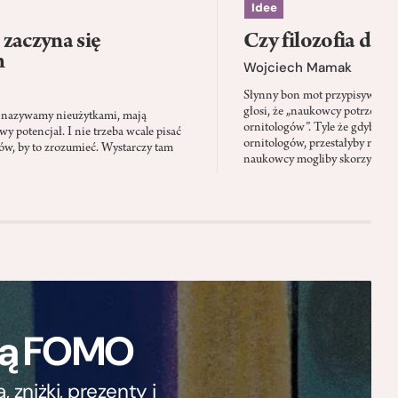
Idee
zaczyna się
Czy filozofia da l
h
Wojciech Mamak
Słynny bon mot przypisywany
głosi, że „naukowcy potrzebują 
iś nazywamy nieużytkami, mają
ornitologów”. Tyle że gdyby pta
 potencjał. I nie trzeba wcale pisać
ornitologów, przestałyby rozbi
tów, by to zrozumieć. Wystarczy tam
naukowcy mogliby skorzystać z 
ają FOMO
zniżki, prezenty i