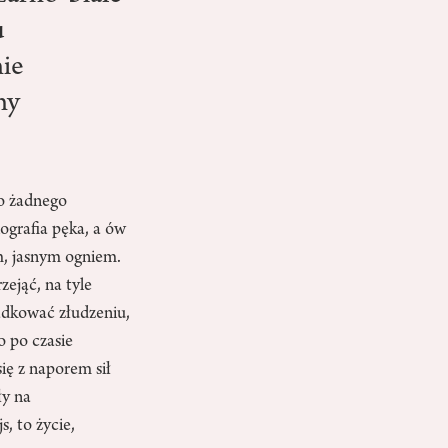
u
nie
ny
ło żadnego
ografia pęka, a ów
m, jasnym ogniem.
zejąć, na tyle
ządkować złudzeniu,
o po czasie
ię z naporem sił
ły na
, to życie,