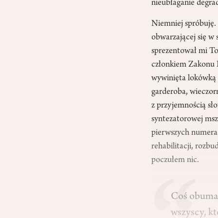
nieubłaganie degrad
Niemniej spróbuję.
obwarzającej się w 
sprezentował mi To
członkiem Zakonu 
wywinięta lokówką 
garderoba, wieczo
z przyjemnością sł
syntezatorowej msz
pierwszych numerach
rehabilitacji, rozb
poczułem nic.
Coś obumarł
wszyscy, k