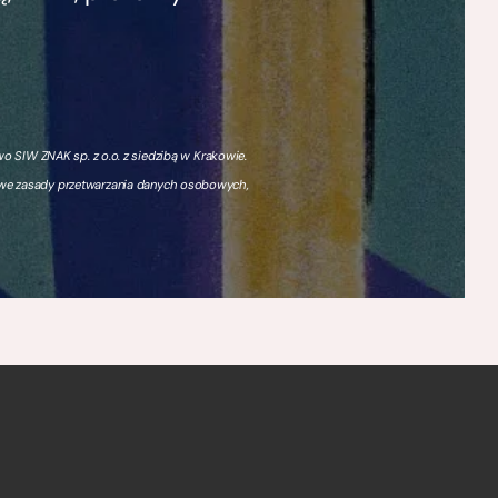
 SIW ZNAK sp. z o.o. z siedzibą w Krakowie.
owe zasady przetwarzania danych osobowych,