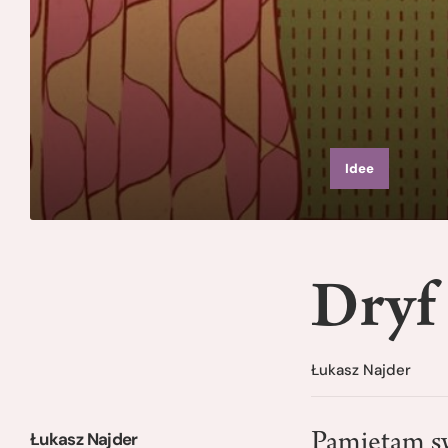
Idee
Dryf
Łukasz Najder
Łukasz Najder
Pamiętam sw