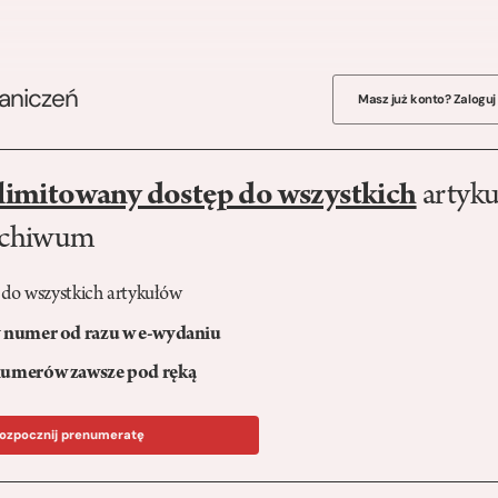
raniczeń
Masz już konto? Zaloguj
limitowany dostęp do wszystkich
artyku
rchiwum
 do wszystkich artykułów
numer od razu w e-wydaniu
umerów zawsze pod ręką
ozpocznij prenumeratę