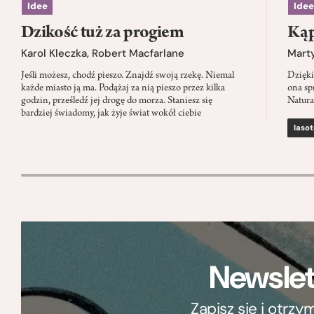
Idee
Idee
Dzikość tuż za progiem
Kąp
Karol Kleczka
,
Robert Macfarlane
Mart
Jeśli możesz, chodź pieszo. Znajdź swoją rzekę. Niemal
Dzięki
każde miasto ją ma. Podążaj za nią pieszo przez kilka
ona sp
godzin, prześledź jej drogę do morza. Staniesz się
Natura
bardziej świadomy, jak żyje świat wokół ciebie
lasot
Newslet
Zapisz się i otrz