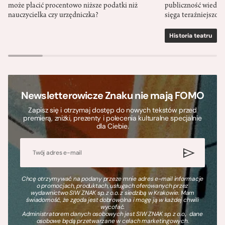
może płacić procentowo niższe podatki niż
publiczność wiedzia
nauczycielka czy urzędniczka?
sięga teraźniejszośc
Historia teatru
S
Newsletterowicze Znaku nie mają FOMO
Zapisz się i otrzymaj dostęp do nowych tekstów przed
premierą, zniżki, prezenty i polecenia kulturalne specjalnie
dla Ciebie.
Chcę otrzymywać na podany przeze mnie adres e-mail informacje
o promocjach, produktach, usługach oferowanych przez
wydawnictwo SIW ZNAK sp. z o.o. z siedzibą w Krakowie. Mam
świadomość, że zgoda jest dobrowolna i mogę ją w każdej chwili
wycofać.
Administratorem danych osobowych jest SIW ZNAK sp. z o.o., dane
osobowe będą przetwarzane w celach marketingowych.