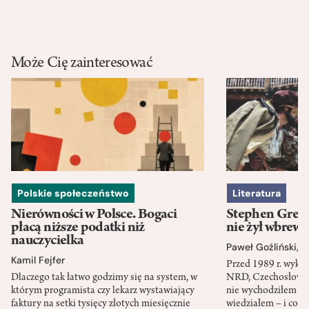
Może Cię zainteresować
Polskie społeczeństwo
Literatura
Nierówności w Polsce. Bogaci
Stephen Green
płacą niższe podatki niż
nie żył wbrew 
nauczycielka
Paweł Goźliński
,
S
Kamil Fejfer
Przed 1989 r. wykł
Dlaczego tak łatwo godzimy się na system, w
NRD, Czechosłowacj
którym programista czy lekarz wystawiający
nie wychodziłem po
faktury na setki tysięcy złotych miesięcznie
wiedziałem – i co w