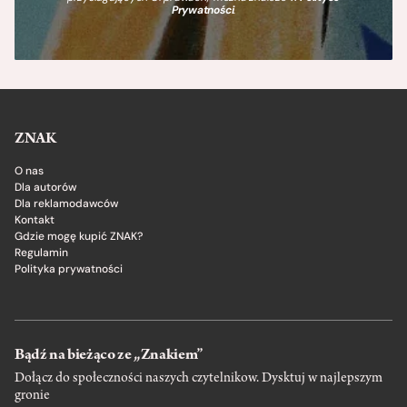
Prywatności
.
ZNAK
O nas
Dla autorów
Dla reklamodawców
Kontakt
Gdzie mogę kupić ZNAK?
Regulamin
Polityka prywatności
Bądź na bieżąco ze „Znakiem”
Dołącz do społeczności naszych czytelnikow. Dysktuj w najlepszym
gronie