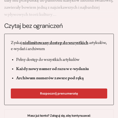
dały mu przepustkę do panteonu klasyków filozofii światowej,
zawierały bowiem jedną z najciekawszych i najbardziej
wpływowych teorii kultury…
Czytaj bez ograniczeń
Zyskaj
nielimitowany dostęp do wszystkich
artykułów,
e-wydań i archiwum
Pełny dostęp do wszystkich artykułów
Każdy nowy numer od razu w e-wydaniu
Archiwum numerów zawsze pod ręką
Rozpocznij prenumeratę
Masz już konto? Zaloguj się, aby kontynuuwać