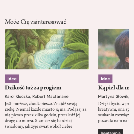
Może Cię zainteresować
Idee
Idee
Dzikość tuż za progiem
Kąpiel dla mó
Karol Kleczka
,
Robert Macfarlane
Martyna Słowik
,
J
Jeśli możesz, chodź pieszo. Znajdź swoją
Dzięki byciu w przy
rzekę. Niemal każde miasto ją ma. Podążaj za
kreatywni, ona spr
nią pieszo przez kilka godzin, prześledź jej
szukaniu rozwiązań
drogę do morza. Staniesz się bardziej
pozwala nam nabra
świadomy, jak żyje świat wokół ciebie
lasoterapia