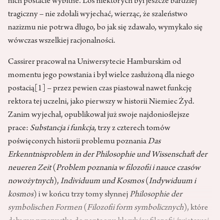
nich postacie wybitne. Los niektórych był jeszcze bardziej
tragiczny – nie zdołali wyjechać, wierząc, że szaleństwo
nazizmu nie potrwa długo, bo jak się zdawało, wymykało się
wówczas wszelkiej racjonalności.
Cassirer pracował na Uniwersytecie Hamburskim od
momentu jego powstania i był wielce zasłużoną dla niego
postacią
[1]
– przez pewien czas piastował nawet funkcję
rektora tej uczelni, jako pierwszy w historii Niemiec Żyd.
Zanim wyjechał, opublikował już swoje najdonioślejsze
prace:
Substancja i funkcja
, trzy z czterech tomów
poświęconych historii problemu poznania
Das
Erkenntnisproblem in der Philosophie und Wissenschaft der
neueren Zeit
(
Problem poznania w filozofii i nauce czasów
nowożytnych
),
Individuum und Kosmos
(
Indywiduum i
kosmos
) i w końcu trzy tomy słynnej
Philosophie der
symbolischen Formen
(
Filozofii form symbolicznych
), które