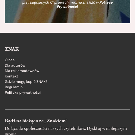
przysługujących Ci prawach, można znaleźć w
Polityce
Prywatności
.
ZNAK
O nas
Dla autorów
Dla reklamodawców
Kontakt
Gdzie mogę kupić ZNAK?
Regulamin
Polityka prywatności
Bądź na bieżąco ze „Znakiem”
Dołącz do społeczności naszych czytelnikow. Dysktuj w najlepszym
gronie