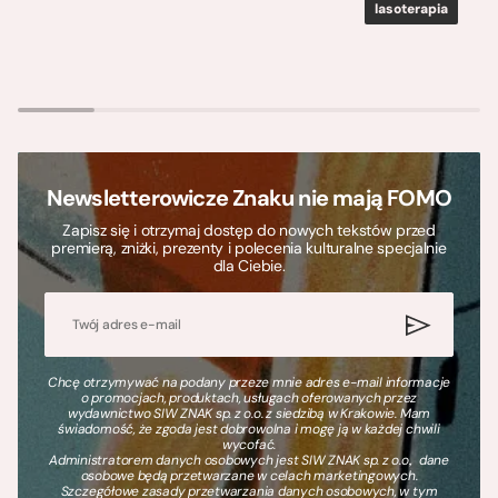
lasoterapia
Newsletterowicze Znaku nie mają FOMO
Zapisz się i otrzymaj dostęp do nowych tekstów przed
premierą, zniżki, prezenty i polecenia kulturalne specjalnie
dla Ciebie.
Chcę otrzymywać na podany przeze mnie adres e-mail informacje
o promocjach, produktach, usługach oferowanych przez
wydawnictwo SIW ZNAK sp. z o.o. z siedzibą w Krakowie. Mam
świadomość, że zgoda jest dobrowolna i mogę ją w każdej chwili
wycofać.
Administratorem danych osobowych jest SIW ZNAK sp. z o.o., dane
osobowe będą przetwarzane w celach marketingowych.
Szczegółowe zasady przetwarzania danych osobowych, w tym