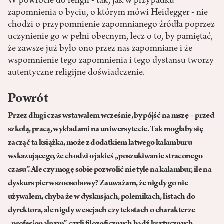
W powrocie do religii - tak, jak w przypadku
zapomnienia o byciu, o którym mówi Heidegger - nie
chodzi o przypomnienie zapomnianego źródła poprzez
uczynienie go w pełni obecnym, lecz o to, by pamiętać,
że zawsze już było ono przez nas zapomniane i że
wspomnienie tego zapomnienia i tego dystansu tworzy
autentyczne religijne doświadczenie.
Powrót
Przez długi czas wstawałem wcześnie, by pójść na mszę – przed
szkołą, pracą, wykładami na uniwersytecie. Tak mogłaby się
zacząć ta książka, może z dodatkiem łatwego kalamburu
wskazującego, że chodzi o jakieś „poszukiwanie straconego
czasu”. Ale czy mogę sobie pozwolić nie tyle na kalambur, ile na
dyskurs pierwszoosobowy? Zauważam, że nigdy go nie
używałem, chyba że w dyskusjach, polemikach, listach do
dyrektora, ale nigdy w esejach czy tekstach o charakterze