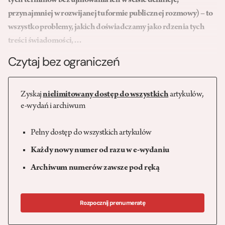
tych terminów bez ujmowania ich w ścisłe definicje,
przynajmniej w rozwijanej tu formie publicznej rozmowy) – to
wszystko problemy, jakich doświadczamy jako rdzenia tych
treści świadomości,…
Czytaj bez ograniczeń
Zyskaj
nielimitowany dostęp do wszystkich
artykułów,
e-wydań i archiwum
Pełny dostęp do wszystkich artykułów
Każdy nowy numer od razu w e-wydaniu
Archiwum numerów zawsze pod ręką
Rozpocznij prenumeratę