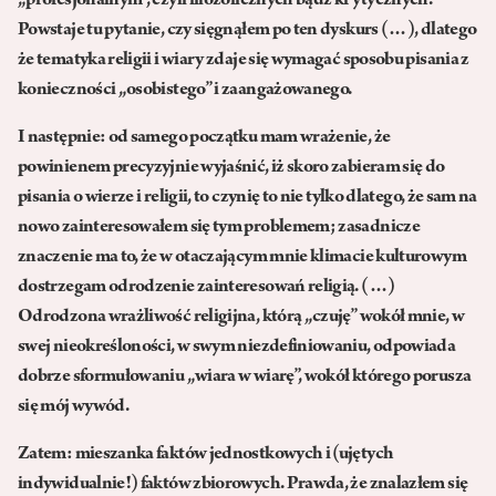
„profesjonalnym”, czyli filozoficznych bądź krytycznych.
Powstaje tu pytanie, czy sięgnąłem po ten dyskurs (…), dlatego
że tematyka religii i wiary zdaje się wymagać sposobu pisania z
konieczności „osobistego” i zaangażowanego.
I następnie: od samego początku mam wrażenie, że
powinienem precyzyjnie wyjaśnić, iż skoro zabieram się do
pisania o wierze i religii, to czynię to nie tylko dlatego, że sam na
nowo zainteresowałem się tym problemem; zasadnicze
znaczenie ma to, że w otaczającym mnie klimacie kulturowym
dostrzegam odrodzenie zainteresowań religią. (…)
Odrodzona wrażliwość religijna, którą „czuję” wokół mnie, w
swej nieokreśloności, w swym niezdefiniowaniu, odpowiada
dobrze sformułowaniu „wiara w wiarę”, wokół którego porusza
się mój wywód.
Zatem: mieszanka faktów jednostkowych i (ujętych
indywidualnie!) faktów zbiorowych. Prawda, że znalazłem się