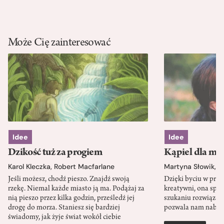
Może Cię zainteresować
Idee
Idee
Dzikość tuż za progiem
Kąpiel dla mó
Karol Kleczka
,
Robert Macfarlane
Martyna Słowik
,
J
Jeśli możesz, chodź pieszo. Znajdź swoją
Dzięki byciu w przy
rzekę. Niemal każde miasto ją ma. Podążaj za
kreatywni, ona spr
nią pieszo przez kilka godzin, prześledź jej
szukaniu rozwiązań
drogę do morza. Staniesz się bardziej
pozwala nam nabra
świadomy, jak żyje świat wokół ciebie