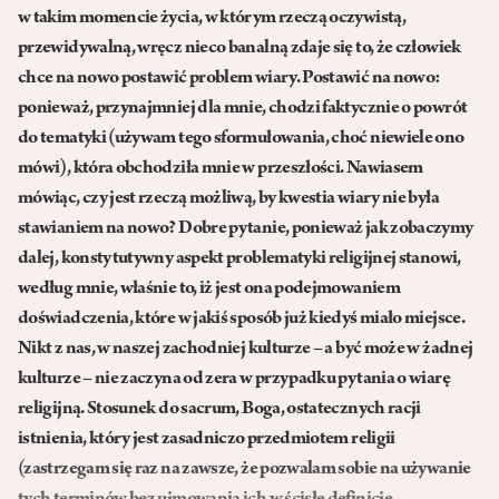
w takim momencie życia, w którym rzeczą oczywistą,
przewidywalną, wręcz nieco banalną zdaje się to, że człowiek
chce na nowo postawić problem wiary. Postawić na nowo:
ponieważ, przynajmniej dla mnie, chodzi faktycznie o powrót
do tematyki (używam tego sformułowania, choć niewiele ono
mówi), która obchodziła mnie w przeszłości. Nawiasem
mówiąc, czy jest rzeczą możliwą, by kwestia wiary nie była
stawianiem na nowo? Dobre pytanie, ponieważ jak zobaczymy
dalej, konstytutywny aspekt problematyki religijnej stanowi,
według mnie, właśnie to, iż jest ona podejmowaniem
doświadczenia, które w jakiś sposób już kiedyś miało miejsce.
Nikt z nas, w naszej zachodniej kulturze – a być może w żadnej
kulturze – nie zaczyna od zera w przypadku pytania o wiarę
religijną. Stosunek do sacrum, Boga, ostatecznych racji
istnienia, który jest zasadniczo przedmiotem religii
(zastrzegam się raz na zawsze, że pozwalam sobie na używanie