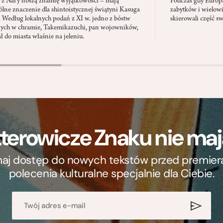
e z Nary noszą znamię wyjątkowości – mają
Podczas gdy Europ
ólne znaczenie dla shintoistycznej świątyni Kasuga
zabytków i wielowi
. Według lokalnych podań z XI w. jedno z bóstw
skierowali część s
ych w chramie, Takemikazuchi, pan wojowników,
ł do miasta właśnie na jeleniu.
terowicze Znaku nie m
ymaj dostęp do nowych tekstów przed premierą, 
polecenia kulturalne specjalnie dla Ciebie.