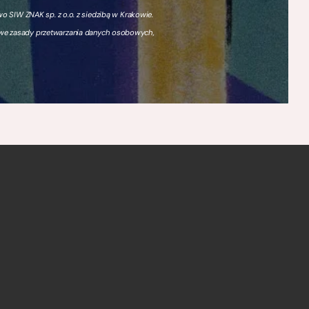
 SIW ZNAK sp. z o.o. z siedzibą w Krakowie.
owe zasady przetwarzania danych osobowych,