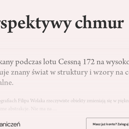
rspektywy chmur
any podczas lotu Cessną 172 na wysoko
je znany świat w struktury i wzory na c
alne.
grafiach Filipa Wolaka rzeczywiste obiekty zmieniają się w piękn
czne abstrakcje. Nie ma na…
raniczeń
Masz już konto? Zaloguj