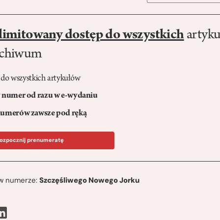
limitowany dostęp do wszystkich
artyku
rchiwum
 do wszystkich artykułów
numer od razu w e-wydaniu
umerów zawsze pod ręką
ozpocznij prenumeratę
ę w numerze:
Szczęśliwego Nowego Jorku