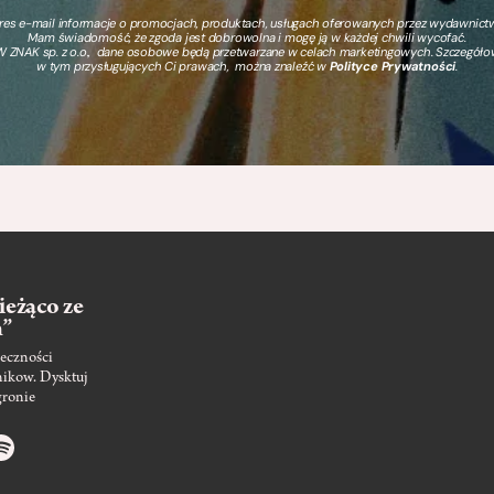
s e-mail informacje o promocjach, produktach, usługach oferowanych przez wydawnictwo
Mam świadomość, że zgoda jest dobrowolna i mogę ją w każdej chwili wycofać.
 ZNAK sp. z o.o., dane osobowe będą przetwarzane w celach marketingowych. Szczegół
w tym przysługujących Ci prawach, można znaleźć w
Polityce Prywatności
.
ieżąco ze
m”
eczności
nikow. Dysktuj
gronie