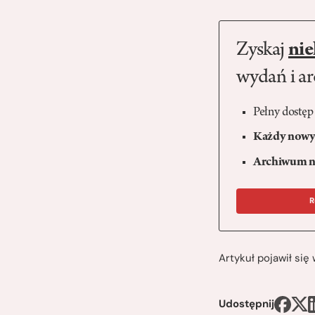
Zyskaj
nie
wydań i a
Pełny dostęp
Każdy nowy 
Archiwum n
R
Artykuł pojawił si
Udostępnij