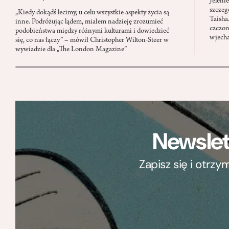
Jeleni
szczeg
„Kiedy dokądś lecimy, u celu wszystkie aspekty życia są
Taisha
inne. Podróżując lądem, miałem nadzieję zrozumieć
czczon
podobieństwa między różnymi kulturami i dowiedzieć
wjecha
się, co nas łączy” – mówił Christopher Wilton-Steer w
wywiadzie dla „The London Magazine”
Newslet
Zapisz się i otrz