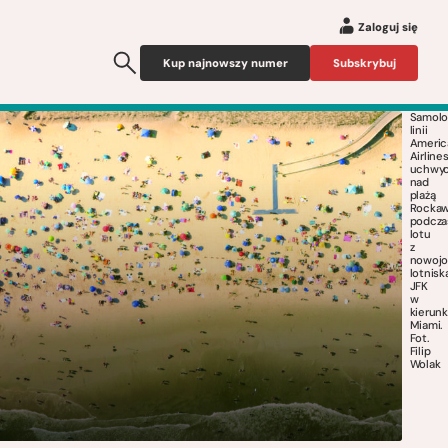
Zaloguj się
Kup najnowszy numer
Subskrybuj
Samolo
linii
Americ
Airline
uchwy
nad
plażą
Rocka
podcza
lotu
z
nowojo
lotnisk
JFK
w
kierun
Miami.
Fot.
Filip
Wolak