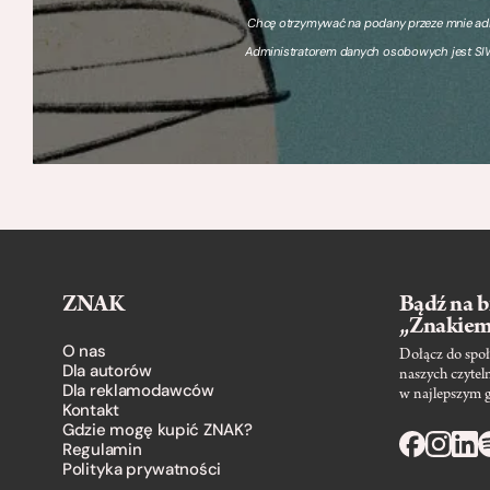
Chcę otrzymywać na podany przeze mnie adre
Administratorem danych osobowych jest SIW
ZNAK
Bądź na b
„Znakie
O nas
Dołącz do społ
Dla autorów
naszych czytel
Dla reklamodawców
w najlepszym 
Kontakt
Gdzie mogę kupić ZNAK?
Regulamin
Polityka prywatności