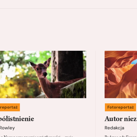
reportaż
Fotoreportaż
ółistnienie
Autor nie
Rowley
Redakcja