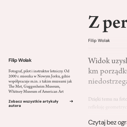
Z pe
Filip Wolak
Filip Wolak
Widok uzysk
km porządku
Fotograf, pilot i instruktor lotniczy. Od
2000 r. mieszka w Nowym Jorku, gdzie
niedostrzeg
współpracuje m.in. z takim muzeami jak
The Met, Guggenheim Museum,
Whitney Museum of American Art
Dzięki temu na foto
Zobacz wszystkie artykuły
autora
refleksję geometry
Czytaj bez og