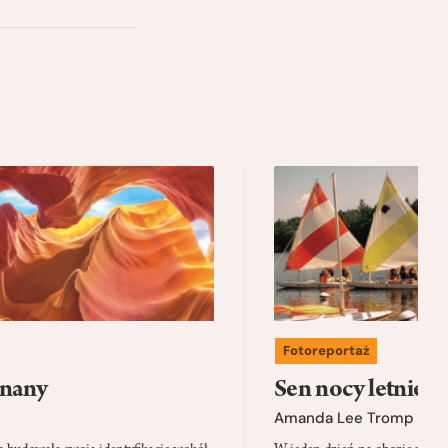
Fotoreportaż
znany
Sen nocy letniej
Amanda Lee Tromp