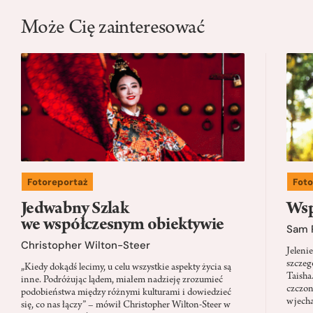
Może Cię zainteresować
Fotoreportaż
Foto
Jedwabny Szlak
Wsp
we współczesnym obiektywie
Sam 
Christopher Wilton-Steer
Jeleni
szczeg
„Kiedy dokądś lecimy, u celu wszystkie aspekty życia są
Taisha
inne. Podróżując lądem, miałem nadzieję zrozumieć
czczon
podobieństwa między różnymi kulturami i dowiedzieć
wjecha
się, co nas łączy” – mówił Christopher Wilton-Steer w