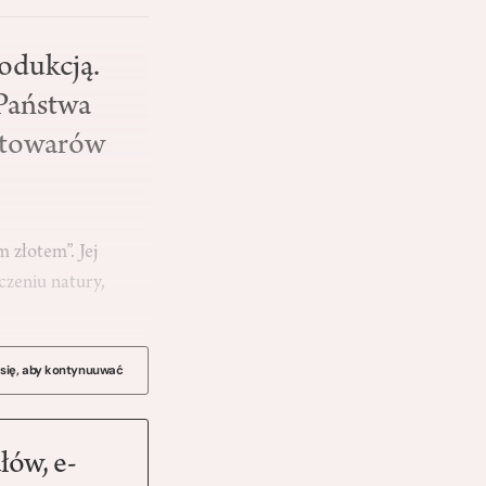
rodukcją.
 Państwa
o towarów
 złotem”. Jej
czeniu natury,
 się, aby kontynuuwać
łów, e-