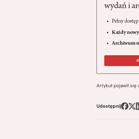
wydań i a
Pełny dostęp
Każdy nowy 
Archiwum n
R
Artykuł pojawił si
Udostępnij