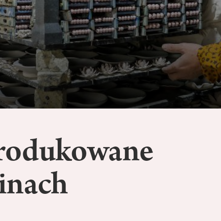
rodukowane
inach