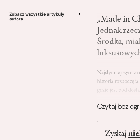
Zobacz wszystkie artykuły
„Made in Chi
autora
Jednak rzec
Środka, mia
luksusowyc
Najsłynniejszym z n
historia rozpoczęł
gdzie jest pod dos
Czytaj bez og
Zyskaj
nie