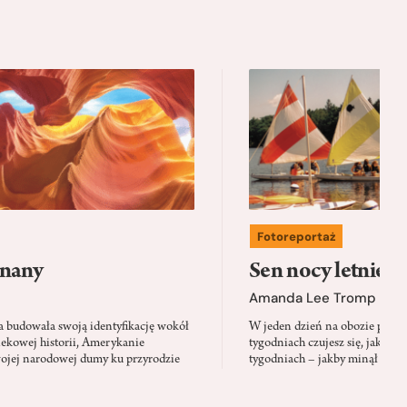
Fotoreportaż
znany
Sen nocy letniej
Amanda Lee Tromp
a budowała swoją identyfikację wokół
W jeden dzień na obozie przeżyw
ekowej historii, Amerykanie
tygodniach czujesz się, jakby mi
wojej narodowej dumy ku przyrodzie
tygodniach – jakby minął rok