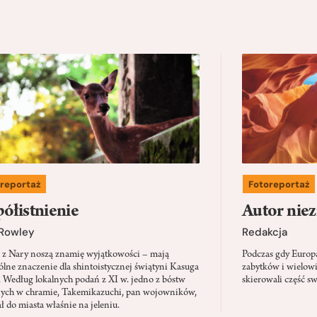
reportaż
Fotoreportaż
ółistnienie
Autor nie
Rowley
Redakcja
e z Nary noszą znamię wyjątkowości – mają
Podczas gdy Europ
ólne znaczenie dla shintoistycznej świątyni Kasuga
zabytków i wielowi
. Według lokalnych podań z XI w. jedno z bóstw
skierowali część s
ych w chramie, Takemikazuchi, pan wojowników,
ł do miasta właśnie na jeleniu.