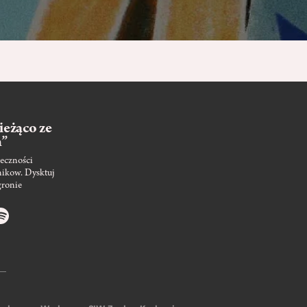
ieżąco ze
m”
eczności
nikow. Dysktuj
gronie