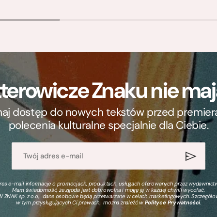
terowicze Znaku nie m
ymaj dostęp do nowych tekstów przed premierą, 
polecenia kulturalne specjalnie dla Ciebie.
s e-mail informacje o promocjach, produktach, usługach oferowanych przez wydawnictwo
Mam świadomość, że zgoda jest dobrowolna i mogę ją w każdej chwili wycofać.
 ZNAK sp. z o.o., dane osobowe będą przetwarzane w celach marketingowych. Szczegół
w tym przysługujących Ci prawach, można znaleźć w
Polityce Prywatności
.