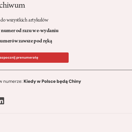
rchiwum
 do wszystkich artykułów
numer od razu w e-wydaniu
umerów zawsze pod ręką
ozpocznij prenumeratę
ę w numerze:
Kiedy w Polsce będą Chiny