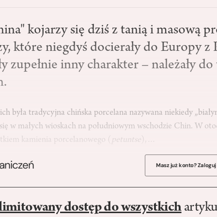
na" kojarzy się dziś z tanią i masową p
zy, które niegdyś docierały do Europy z
ły zupełnie inny charakter – należały d
h.
ich była tradycyjna chińska porcelana nazywana niekiedy „białym
a się w małych wioskach na południowym wschodzie Chin. W oto
tatkiem kamienia porcelanowego (
petuntse
),…
raniczeń
Masz już konto? Zaloguj
limitowany dostęp do wszystkich
artyku