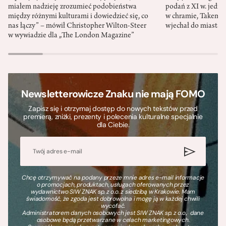
miałem nadzieję zrozumieć podobieństwa
podań z XI w. jedno
między różnymi kulturami i dowiedzieć się, co
w chramie, Takemik
nas łączy” – mówił Christopher Wilton-Steer
wjechał do miasta w
w wywiadzie dla „The London Magazine”
Newsletterowicze Znaku nie mają FOMO
Zapisz się i otrzymaj dostęp do nowych tekstów przed
premierą, zniżki, prezenty i polecenia kulturalne specjalnie
dla Ciebie.
Chcę otrzymywać na podany przeze mnie adres e-mail informacje
o promocjach, produktach, usługach oferowanych przez
wydawnictwo SIW ZNAK sp. z o.o. z siedzibą w Krakowie. Mam
świadomość, że zgoda jest dobrowolna i mogę ją w każdej chwili
wycofać.
Administratorem danych osobowych jest SIW ZNAK sp. z o.o., dane
osobowe będą przetwarzane w celach marketingowych.