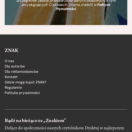
Szczegółowe zasady przetwarzania danych osobowych, w tym
przysługujących Ci prawach, można znaleźć w
Polityce
Prywatności
.
ZNAK
O nas
Dla autorów
Dla reklamodawców
Kontakt
Gdzie mogę kupić ZNAK?
Regulamin
Polityka prywatności
Bądź na bieżąco ze „Znakiem”
Dołącz do społeczności naszych czytelnikow. Dysktuj w najlepszym