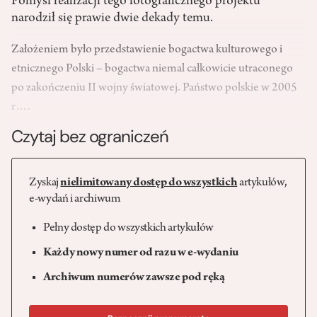
Pomysł realizacji tego fotograficznego projektu
narodził się prawie dwie dekady temu.
Założeniem było przedstawienie bogactwa kulturowego i
etnicznego Polski – bogactwa niemal całkowicie utraconego
po zakończeniu II wojny światowej. Państwo polskie w 2005
r….
Czytaj bez ograniczeń
Zyskaj
nielimitowany dostęp do wszystkich
artykułów,
e-wydań i archiwum
Pełny dostęp do wszystkich artykułów
Każdy nowy numer od razu w e-wydaniu
Archiwum numerów zawsze pod ręką