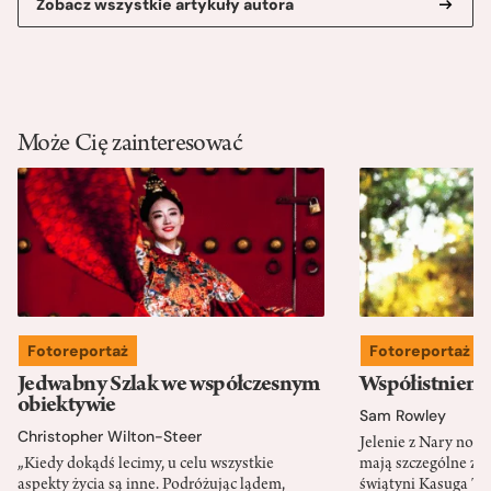
Zobacz wszystkie artykuły autora
Może Cię zainteresować
Fotoreportaż
Fotoreportaż
Jedwabny Szlak we współczesnym
Współistnieni
obiektywie
Sam Rowley
Christopher Wilton-Steer
Jelenie z Nary nos
„Kiedy dokądś lecimy, u celu wszystkie
mają szczególne zna
aspekty życia są inne. Podróżując lądem,
świątyni Kasuga Ta