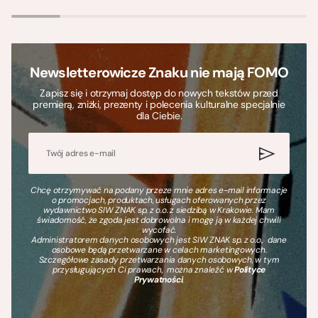
Newsletterowicze Znaku nie mają FOMO
Zapisz się i otrzymaj dostęp do nowych tekstów przed
premierą, zniżki, prezenty i polecenia kulturalne specjalnie
dla Ciebie.
Chcę otrzymywać na podany przeze mnie adres e-mail informacje
o promocjach, produktach, usługach oferowanych przez
wydawnictwo SIW ZNAK sp. z o.o. z siedzibą w Krakowie. Mam
świadomość, że zgoda jest dobrowolna i mogę ją w każdej chwili
wycofać.
Administratorem danych osobowych jest SIW ZNAK sp. z o.o., dane
osobowe będą przetwarzane w celach marketingowych.
Szczegółowe zasady przetwarzania danych osobowych, w tym
przysługujących Ci prawach, można znaleźć w
Polityce
Prywatności
.