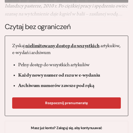
Islandzcy pasterze, 2010 r. Po ciężkiej
pracy i spędzeniu owiec
szansę na
wytchnienie daje kąpiel w balii –
zasilanej wodą…
Czytaj bez ograniczeń
Zyskaj
nielimitowany dostęp do wszystkich
artykułów,
e-wydań i archiwum
Pełny dostęp do wszystkich artykułów
Każdy nowy numer od razu w e-wydaniu
Archiwum numerów zawsze pod ręką
Rozpocznij prenumeratę
Masz już konto? Zaloguj się, aby kontynuuwać