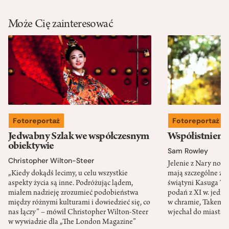
Może Cię zainteresować
Fotoreportaż
Fotoreportaż
Jedwabny Szlak we współczesnym
Współistnieni
obiektywie
Sam Rowley
Christopher Wilton-Steer
Jelenie z Nary nos
„Kiedy dokądś lecimy, u celu wszystkie
mają szczególne zna
aspekty życia są inne. Podróżując lądem,
świątyni Kasuga Ta
miałem nadzieję zrozumieć podobieństwa
podań z XI w. jedno
między różnymi kulturami i dowiedzieć się, co
w chramie, Takemik
nas łączy” – mówił Christopher Wilton-Steer
wjechał do miasta w
w wywiadzie dla „The London Magazine”