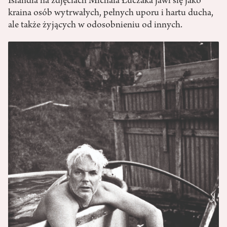
Islandia na zdjęciach Michała Łuczaka jawi się jako
kraina osób wytrwałych, pełnych uporu i hartu ducha,
ale także żyjących w odosobnieniu od innych.