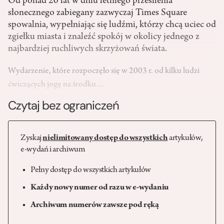
Od ponad 20 lat w dniu letniego przesilenia
słonecznego zabiegany zazwyczaj Times Square
spowalnia, wypełniając się ludźmi, którzy chcą uciec od
zgiełku miasta i znaleźć spokój w okolicy jednego z
najbardziej ruchliwych skrzyżowań świata.
Wydarzenie, które rozpoczęło się w 2003 r. od kilku ludzi
ćwiczących jogę na środku…
Czytaj bez ograniczeń
Zyskaj
nielimitowany dostęp do wszystkich
artykułów,
e-wydań i archiwum
Pełny dostęp do wszystkich artykułów
Każdy nowy numer od razu w e-wydaniu
Archiwum numerów zawsze pod ręką