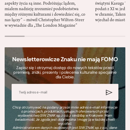
aspekty życia są inne. Podróżując lądem,
świątyni Kasuga Ta
miałem nadzieję zrozumieć podobieństwa
podań z XI w. jedno
między różnymi kulturami i dowiedzieć się, co
w chramie, Takemik
nas łączy” – mówił Christopher Wilton-Steer
wjechał do miasta w
w wywiadzie dla „The London Magazine”
Newsletterowicze Znaku nie mają FOMO
Zapisz się i otrzymaj dostęp do nowych tekstów przed
premierą, zniżki, prezenty i polecenia kulturalne specjalnie
dla Ciebie.
Chcę otrzymywać na podany przeze mnie adres e-mail informacje
o promocjach, produktach, usługach oferowanych przez
wydawnictwo SIW ZNAK sp. z o.o. z siedzibą w Krakowie. Mam
świadomość, że zgoda jest dobrowolna i mogę ją w każdej chwili
wycofać.
Administratorem danych osobowych jest SIW ZNAK sp. z o.o., dane