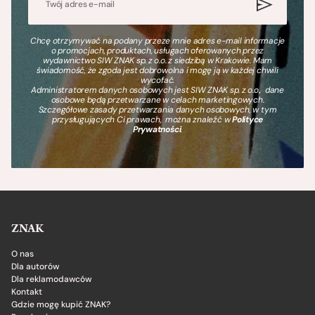
Chcę otrzymywać na podany przeze mnie adres e-mail informacje
o promocjach, produktach, usługach oferowanych przez
wydawnictwo SIW ZNAK sp. z o.o. z siedzibą w Krakowie. Mam
świadomość, że zgoda jest dobrowolna i mogę ją w każdej chwili
wycofać.
Administratorem danych osobowych jest SIW ZNAK sp. z o.o., dane
osobowe będą przetwarzane w celach marketingowych.
Szczegółowe zasady przetwarzania danych osobowych, w tym
przysługujących Ci prawach, można znaleźć w
Polityce
Prywatności
.
ZNAK
O nas
Dla autorów
Dla reklamodawców
Kontakt
Gdzie mogę kupić ZNAK?