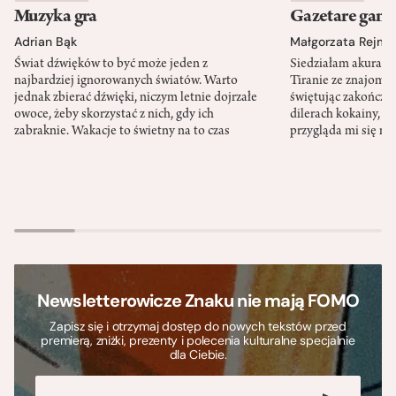
Muzyka gra
Gazetare gang
Adrian Bąk
Małgorzata Rejme
Świat dźwięków to być może jeden z
Siedziałam akurat 
najbardziej ignorowanych światów. Warto
Tiranie ze znajomy
jednak zbierać dźwięki, niczym letnie dojrzałe
świętując zakończen
owoce, żeby skorzystać z nich, gdy ich
dilerach kokainy, g
zabraknie. Wakacje to świetny na to czas
przygląda mi się m
Newsletterowicze Znaku nie mają FOMO
Zapisz się i otrzymaj dostęp do nowych tekstów przed
premierą, zniżki, prezenty i polecenia kulturalne specjalnie
dla Ciebie.