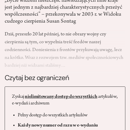
„Bycie widzem nieszczęść nawiedzających inne kraje
jest jednym z najbardziej charakterystycznych przeżyć
współczesności” – przekonywała w 2003 r. w Widoku
cudzego cierpienia Susan Sontag
Dziś, przeszło 20 lat później, to nie obrazy wojny czy
cierpienia są tym, co wypełnia treść feedów naszej
codzienności. Doniesienia z frontów przykuwają uwagę, lecz
na krótko. Wraz z rozwojem tzw. mediów społecznościowych
bardziej niż widzami staliśmy…
Czytaj bez ograniczeń
Zyskaj
nielimitowany dostęp do wszystkich
artykułów,
e-wydań i archiwum
Pełny dostęp do wszystkich artykułów
Każdy nowy numer od razu w e-wydaniu