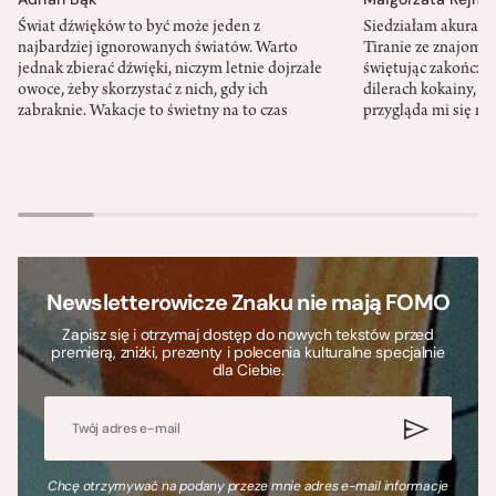
Świat dźwięków to być może jeden z
Siedziałam akurat 
najbardziej ignorowanych światów. Warto
Tiranie ze znajomy
jednak zbierać dźwięki, niczym letnie dojrzałe
świętując zakończen
owoce, żeby skorzystać z nich, gdy ich
dilerach kokainy, g
zabraknie. Wakacje to świetny na to czas
przygląda mi się m
Newsletterowicze Znaku nie mają FOMO
Zapisz się i otrzymaj dostęp do nowych tekstów przed
premierą, zniżki, prezenty i polecenia kulturalne specjalnie
dla Ciebie.
Chcę otrzymywać na podany przeze mnie adres e-mail informacje