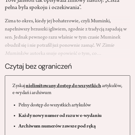
Tove Jansson tak opisywała zimowy nastrój: „Cisza
pełna była spokoju i oczekiwania”.
Zima to okres, kiedy jej bohaterowie, czyli Muminki,
napełniwszy brzuszki igliwiem, zgodnie z tradycją zapadają w
sen. Jednak pewnego razu właśnie w tym czasie Muminek
obudził się i nie potrafił już ponownie zasnąć. W
Zimie
Muminkó
w autorka snuje opowieść o tym, co…
Czytaj bez ograniczeń
Zyskaj
nielimitowany dostęp do wszystkich
artykułów,
e-wydań i archiwum
Pełny dostęp do wszystkich artykułów
Każdy nowy numer od razu w e-wydaniu
Archiwum numerów zawsze pod ręką