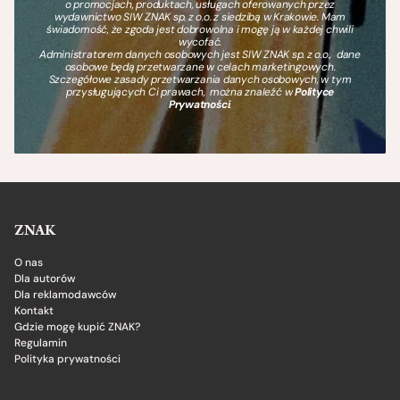
o promocjach, produktach, usługach oferowanych przez
wydawnictwo SIW ZNAK sp. z o.o. z siedzibą w Krakowie. Mam
świadomość, że zgoda jest dobrowolna i mogę ją w każdej chwili
wycofać.
Administratorem danych osobowych jest SIW ZNAK sp. z o.o., dane
osobowe będą przetwarzane w celach marketingowych.
Szczegółowe zasady przetwarzania danych osobowych, w tym
przysługujących Ci prawach, można znaleźć w
Polityce
Prywatności
.
ZNAK
O nas
Dla autorów
Dla reklamodawców
Kontakt
Gdzie mogę kupić ZNAK?
Regulamin
Polityka prywatności