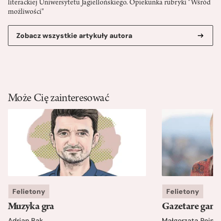
literackiej Uniwersytetu Jagiellońskiego. Opiekunka rubryki "Wśród
możliwości"
Zobacz wszystkie artykuły autora
Może Cię zainteresować
Felietony
Felietony
Muzyka gra
Gazetare gang
Adrian Bąk
Małgorzata Rejme