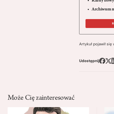
Każdy nowy 
Archiwum n
R
Artykuł pojawił si
Udostępnij
Może Cię zainteresować