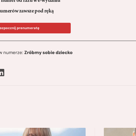
numer od razu w e-wydaniu
umerów zawsze pod ręką
ozpocznij prenumeratę
ę w numerze:
Zróbmy sobie dziecko