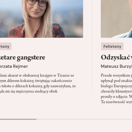
etony
Felietony
etare gangstere
Odzyskać 
orzata Rejmer
Mateusz Burzy
ałam akurat w obskurnej knajpie w Tiranie ze
Przede wszystkim 
ym dilerem kokainy, świętując zakończenie
upłynął pod znaki
a tekstu o dilerach kokainy, gdy zauważyłam, że
białego Europejcz
ąda mi się mężczyzna siedzący obok
chroniły klimatyzow
prosiły o zdjęcie. 
Ta nierówność wyw