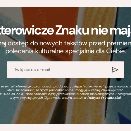
terowicze Znaku nie m
ymaj dostęp do nowych tekstów przed premierą, 
polecenia kulturalne specjalnie dla Ciebie.
s e-mail informacje o promocjach, produktach, usługach oferowanych przez wydawnictwo
Mam świadomość, że zgoda jest dobrowolna i mogę ją w każdej chwili wycofać.
 ZNAK sp. z o.o., dane osobowe będą przetwarzane w celach marketingowych. Szczegół
w tym przysługujących Ci prawach, można znaleźć w
Polityce Prywatności
.