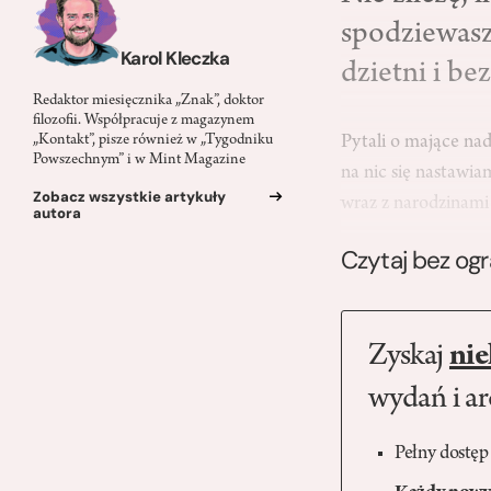
spodziewasz?
Karol Kleczka
dzietni i bez
Redaktor miesięcznika „Znak”, doktor
filozofii. Współpracuje z magazynem
Pytali o mające na
„Kontakt”, pisze również w „Tygodniku
Powszechnym” i w Mint Magazine
na nic się nastawiam
Zobacz wszystkie artykuły
wraz z narodzinam
autora
Czytaj bez og
Zyskaj
nie
wydań i a
Pełny dostęp