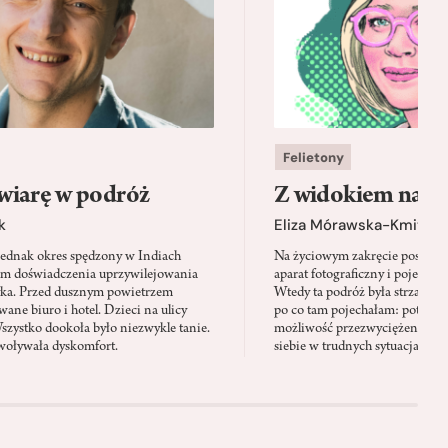
Felietony
wiarę w podróż
Z widokiem na m
k
Eliza Mórawska-Kmita
jednak okres spędzony w Indiach
Na życiowym zakręcie postano
em doświadczenia uprzywilejowania
aparat fotograficzny i pojechać 
yka. Przed dusznym powietrzem
Wtedy ta podróż była strzałem w
ane biuro i hotel. Dzieci na ulicy
po co tam pojechałam: potrzeb
Wszystko dookoła było niezwykle tanie.
możliwość przezwyciężenia swo
oływała dyskomfort.
siebie w trudnych sytuacjach