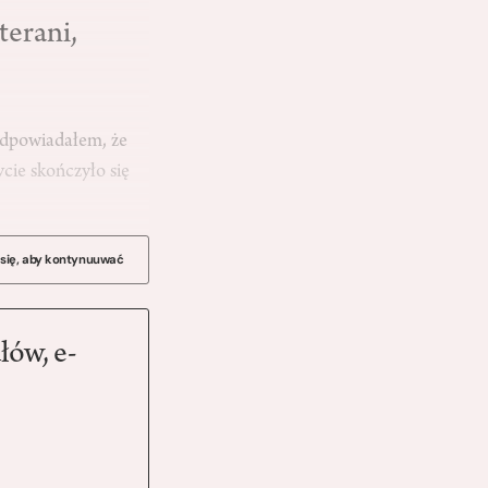
terani,
 odpowiadałem, że
ycie skończyło się
 się, aby kontynuuwać
łów, e-