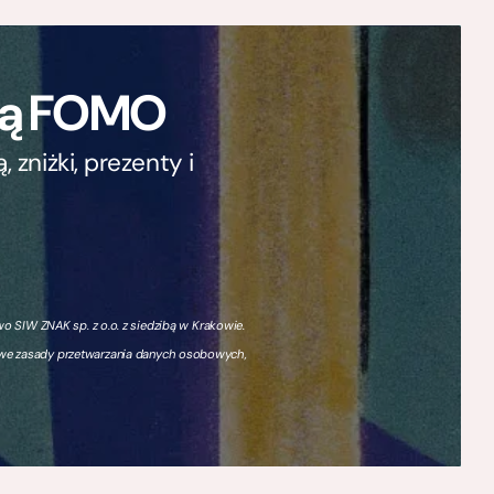
ają FOMO
zniżki, prezenty i
 SIW ZNAK sp. z o.o. z siedzibą w Krakowie.
owe zasady przetwarzania danych osobowych,