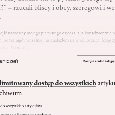
” – rzucali bliscy i obcy, szeregowi i we
.
dejść narodziny mojego pierwszego dziecka, a ja konsekwentnie
, bo też nigdy wcześniej nie znalazłem się w roli rodzica. Moje ż
i syna. Wyjście…
raniczeń
Masz już konto? Zaloguj
limitowany dostęp do wszystkich
artyku
rchiwum
 do wszystkich artykułów