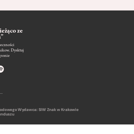
ieżąco ze
m”
eczności
nikow. Dysktuj
gronie
arodowego
Wydawca: SIW Znak w Krakowie
unduszu