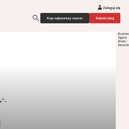
Zaloguj się
Kup najnowszy numer
Subskrybuj
Ilustrac
Agata
Endo-
Nowick