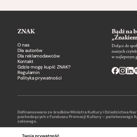
ZNAK
Bądź na b
„Znakie
O nas
Dołącz do społ
Dla autorów
naszych czytel
Dla reklamodawców
w najlepszym 
Kontakt
Gdzie mogę kupić ZNAK?
Regulamin
Polityka prywatności
Dofinansowano ze środków Ministra Kultury i Dziedzictwa N
pochodzących z Funduszu Promocji Kultury – państwowego f
celowego.
Twoja prywatność