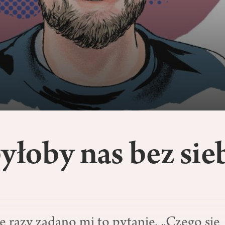
yłoby nas bez sie
ile razy zadano mi to pytanie. „Czego się